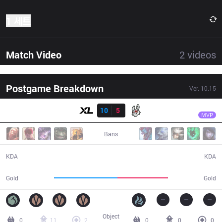
1 세트
Match Video
2
videos
Postgame Breakdown
Ver.
10.15
결과
XL
Patrik
XL
10
5
MSF
33:15
MVP
Bans
10 / 5 / 23
5 / 10 / 12
KDA
KDA
63,046
50,398
Gold
Gold
Object
0
11
2
0
0
0