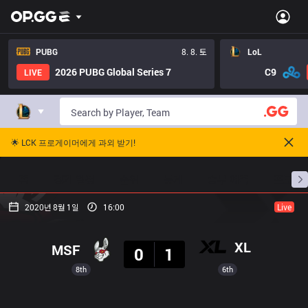
PUBG
8. 8. 토
LoL
2026 PUBG Global Series 7
C9
LIVE
🌟 LCK 프로게이머에게 과외 받기!
홈
경기 일정
순위
통계
승부 예측
프로빌
2020년 8월 1일
16:00
Live
결과
XL
MSF
0
1
8th
6th