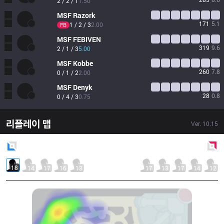
2 / 2 / 1
1.50
MSF
Razork
171
5.1
1 / 2 / 3
2.00
FB
MSF
FEBIVEN
319
9.6
2 / 1 / 3
5.00
MSF
Kobbe
260
7.8
0 / 1 / 2
2.00
MSF
Denyk
28
0.8
0 / 4 / 3
0.75
리플레이 맵
Ver.
10.15
Blue
Side
Red
Side
18
14
17
16
13
17
13
17
14
12