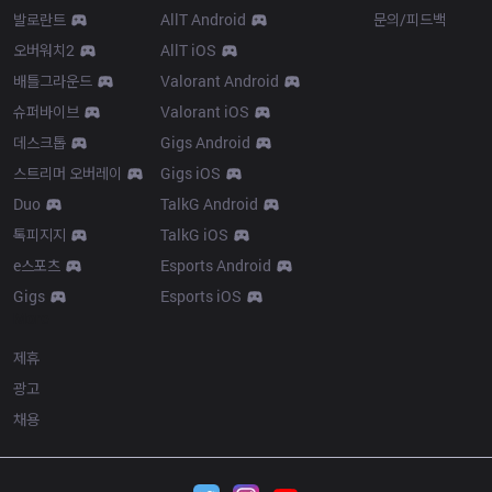
발로란트
AllT Android
문의/피드백
오버워치2
AllT iOS
배틀그라운드
Valorant Android
슈퍼바이브
Valorant iOS
데스크톱
Gigs Android
스트리머 오버레이
Gigs iOS
Duo
TalkG Android
톡피지지
TalkG iOS
e스포츠
Esports Android
Gigs
Esports iOS
More
제휴
광고
채용