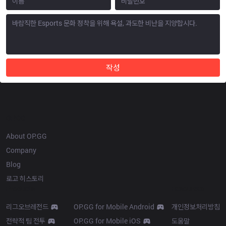
작성
OP.GG
About OP.GG
Company
Blog
로고 히스토리
Products
Resources
리그오브레전드
OP.GG for Mobile Android
개인정보처리방침
전략적 팀 전투
OP.GG for Mobile iOS
도움말