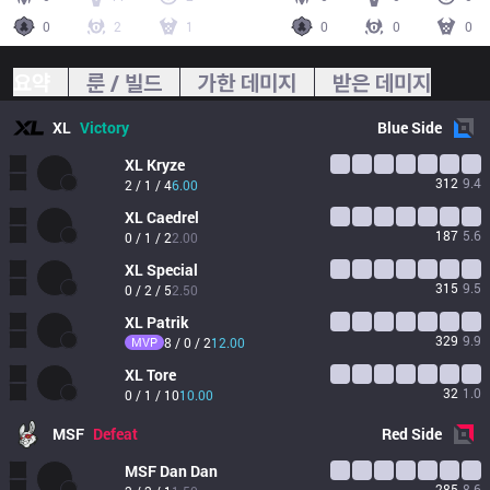
0
2
1
0
0
0
요약
룬 / 빌드
가한 데미지
받은 데미지
XL
Victory
Blue
Side
XL
Kryze
312
9.4
2 / 1 / 4
6.00
XL
Caedrel
187
5.6
0 / 1 / 2
2.00
XL
Special
315
9.5
0 / 2 / 5
2.50
XL
Patrik
329
9.9
MVP
8 / 0 / 2
12.00
XL
Tore
32
1.0
0 / 1 / 10
10.00
MSF
Defeat
Red
Side
MSF
Dan Dan
285
8.6