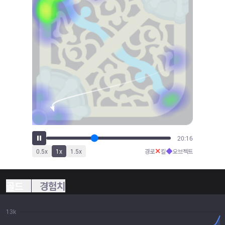
21:41
✕
◆
0.5
x
1
x
1.5
x
경로
킬
오브젝트
골드
경험치
13k