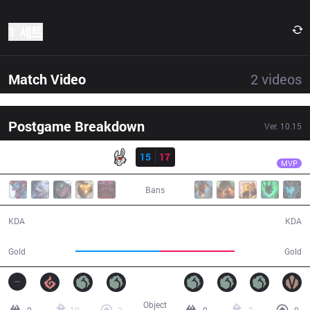
1 세트
Match Video
2
videos
Postgame Breakdown
Ver.
10.15
결과
MSF
Dan Dan
MSF
15
17
SK
42:41
MVP
Bans
15 / 17 / 31
17 / 15 / 46
KDA
KDA
79,723
71,154
Gold
Gold
Object