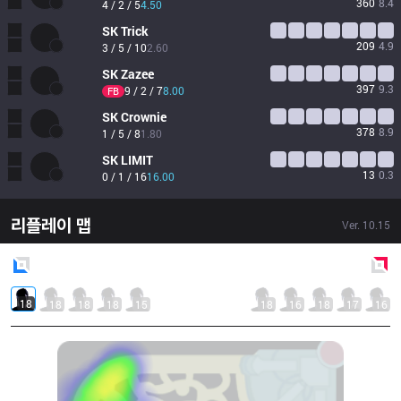
360
8.4
4 / 2 / 5
4.50
SK
Trick
209
4.9
3 / 5 / 10
2.60
SK
Zazee
397
9.3
9 / 2 / 7
8.00
FB
SK
Crownie
378
8.9
1 / 5 / 8
1.80
SK
LIMIT
13
0.3
0 / 1 / 16
16.00
리플레이 맵
Ver.
10.15
Blue
Side
Red
Side
18
18
18
18
15
18
16
18
17
16