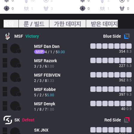
0
10
2
0
2
0
0
1
3
0
1
0
요약
룬 / 빌드
가한 데미지
받은 데미지
MSF
Victory
Blue
Side
MSF
Dan Dan
354
8.3
MVP
4 / 1 / 5
9.00
MSF
Razork
227
5.3
3 / 3 / 6
3.00
MSF
FEBIVEN
362
8.5
2 / 3 / 8
3.33
MSF
Kobbe
397
9.3
5 / 2 / 5
5.00
MSF
Denyk
40
0.9
1 / 8 / 7
1.00
SK
Defeat
Red
Side
SK
JNX