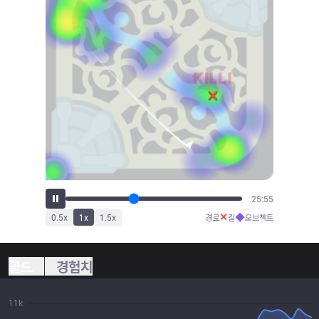
29:17
✕
◆
0.5
x
1
x
1.5
x
경로
킬
오브젝트
골드
경험치
11k