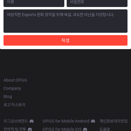
작성
OP.GG
About OP.GG
Company
Blog
로고 히스토리
Products
Resources
리그오브레전드
OP.GG for Mobile Android
개인정보처리방침
전략적 팀 전투
OP.GG for Mobile iOS
도움말