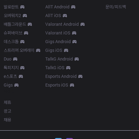
발로란트
AllT Android
문의/피드백
오버워치2
AllT iOS
배틀그라운드
Valorant Android
슈퍼바이브
Valorant iOS
데스크톱
Gigs Android
스트리머 오버레이
Gigs iOS
Duo
TalkG Android
톡피지지
TalkG iOS
e스포츠
Esports Android
Gigs
Esports iOS
More
제휴
광고
채용