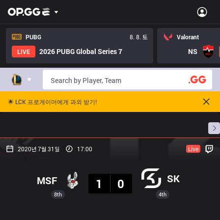
PUBG
8. 8. 토
Valorant
2026 PUBG Global Series 7
NS
LIVE
🌟 LCK 프로게이머에게 과외 받기!
홈
경기 일정
순위
통계
승부 예측
프로빌
2020년 7월 31일
17:00
Live
결과
SK
MSF
1
0
8th
4th