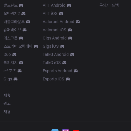
발로란트
AllT Android
문의/피드백
오버워치2
AllT iOS
배틀그라운드
Valorant Android
슈퍼바이브
Valorant iOS
데스크톱
Gigs Android
스트리머 오버레이
Gigs iOS
Duo
TalkG Android
톡피지지
TalkG iOS
e스포츠
Esports Android
Gigs
Esports iOS
More
제휴
광고
채용