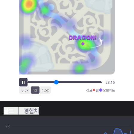
31:07
✕
◆
0.5
x
1
x
1.5
x
경로
킬
오브젝트
골드
경험치
7k