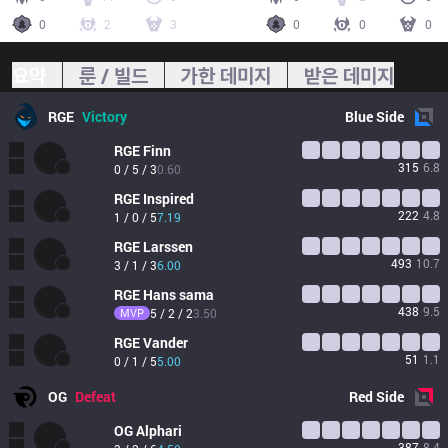
0
2
3
0
0
0
요약
룬 / 빌드
가한 데미지
받은 데미지
RGE
Victory
Blue
Side
RGE
Finn
315
6.8
0 / 5 / 3
0.60
RGE
Inspired
222
4.8
1 / 0 / 5
7.19
RGE
Larssen
493
10.7
3 / 1 / 3
6.00
RGE
Hans sama
438
9.5
MVP
5 / 2 / 2
3.50
RGE
Vander
51
1.1
0 / 1 / 5
5.00
OG
Defeat
Red
Side
OG
Alphari
387
8.4