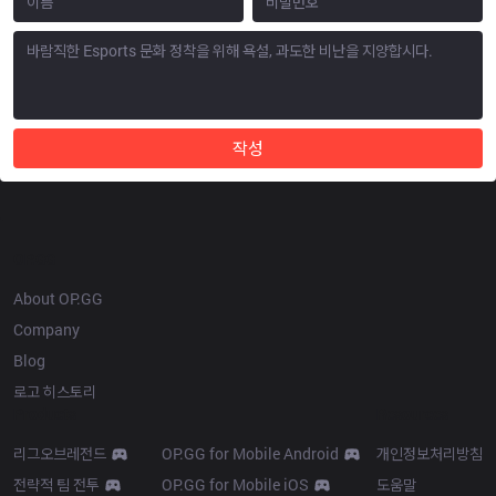
작성
OP.GG
About OP.GG
Company
Blog
로고 히스토리
Products
Resources
리그오브레전드
OP.GG for Mobile Android
개인정보처리방침
전략적 팀 전투
OP.GG for Mobile iOS
도움말