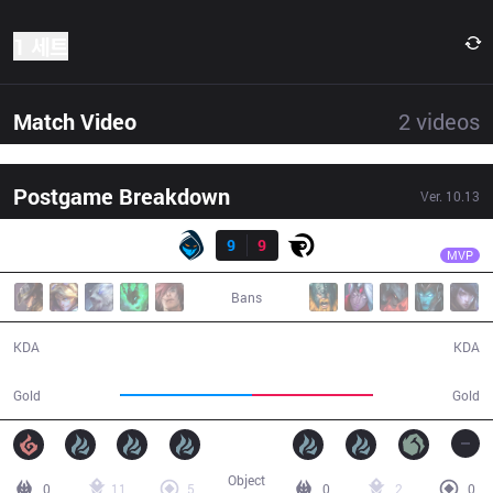
1 세트
Match Video
2
videos
Postgame Breakdown
Ver.
10.13
결과
RGE
Hans sama
RGE
9
9
OG
46:13
MVP
Bans
9 / 9 / 18
9 / 9 / 23
KDA
KDA
83,038
76,084
Gold
Gold
Object
0
11
5
0
2
0