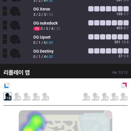
3 / 2 / 6
4.50
OG
Xerxe
169
3.7
3 / 2 / 3
3.00
OG
nukeduck
403
8.7
3 / 3 / 4
2.33
FB
OG
Upset
501
10.8
0 / 1 / 6
6.00
OG
Destiny
37
0.8
0 / 1 / 4
4.00
리플레이 맵
Ver.
10.13
Blue
Side
Red
Side
18
18
18
18
16
18
16
18
18
16