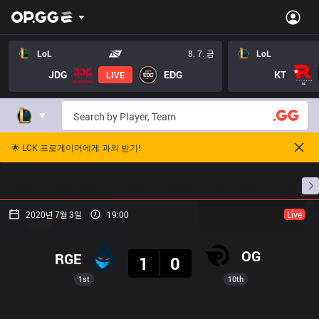
LoL
8. 7. 금
LoL
JDG
EDG
KT
LIVE
🌟 LCK 프로게이머에게 과외 받기!
홈
경기 일정
순위
통계
승부 예측
프로빌
2020년 7월 3일
19:00
Live
결과
OG
RGE
1
0
1st
10th