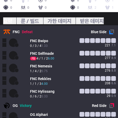
0
2
0
0
9
1
0
0
0
0
2
1
요약
룬 / 빌드
가한 데미지
받은 데미지
FNC
Defeat
Blue
Side
FNC
Bwipo
221
7.1
0 / 3 / 4
1.33
FNC
Selfmade
277
8.9
4 / 1 / 2
6.00
FB
FNC
Nemesis
276
8.8
1 / 4 / 2
0.75
FNC
Rekkles
208
6.6
1 / 1 / 3
4.00
FNC
Hylissang
29
0.9
0 / 6 / 2
0.33
OG
Victory
Red
Side
OG
Alphari