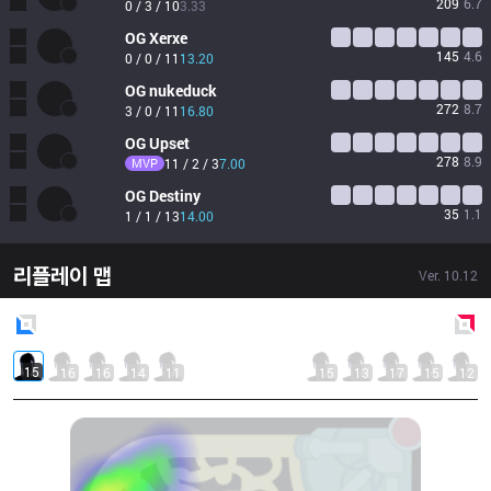
209
6.7
0 / 3 / 10
3.33
OG
Xerxe
145
4.6
0 / 0 / 11
13.20
OG
nukeduck
272
8.7
3 / 0 / 11
16.80
OG
Upset
278
8.9
MVP
11 / 2 / 3
7.00
OG
Destiny
35
1.1
1 / 1 / 13
14.00
리플레이 맵
Ver.
10.12
Blue
Side
Red
Side
15
16
16
14
11
15
13
17
15
12