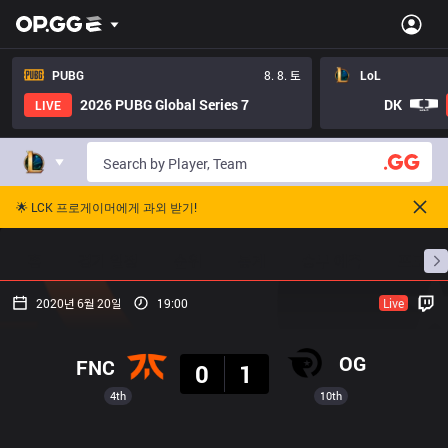
PUBG
8. 8. 토
LoL
2026 PUBG Global Series 7
DK
LIVE
🌟 LCK 프로게이머에게 과외 받기!
홈
경기 일정
순위
통계
승부 예측
프로빌
2020년 6월 20일
19:00
Live
결과
OG
FNC
0
1
4th
10th