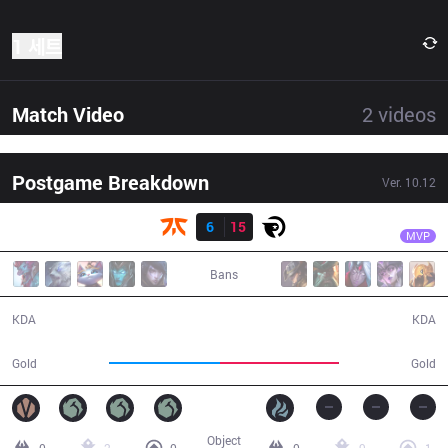
1 세트
Match Video
2
videos
Postgame Breakdown
Ver.
10.12
결과
OG
Upset
FNC
6
15
OG
31:17
MVP
Bans
6 / 15 / 13
15 / 6 / 48
KDA
KDA
50,241
54,075
Gold
Gold
Object