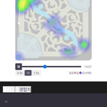
21:11
✕
◆
0.5
x
1
x
1.5
x
경로
킬
오브젝트
골드
경험치
4k