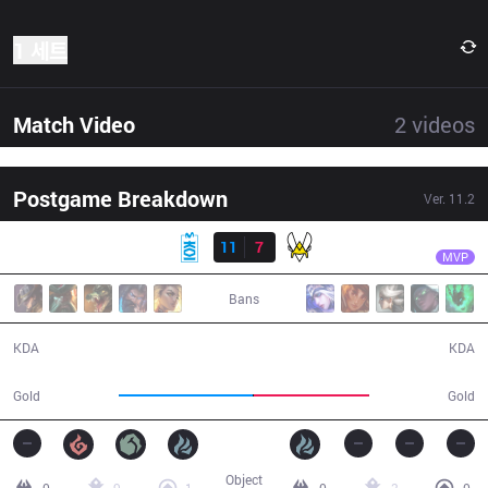
1 세트
Match Video
2
videos
Postgame Breakdown
Ver.
11.2
결과
MKOI
Armut
MKOI
11
7
VIT
28:07
MVP
Bans
11 / 7 / 31
7 / 11 / 15
KDA
KDA
51,436
44,372
Gold
Gold
Object