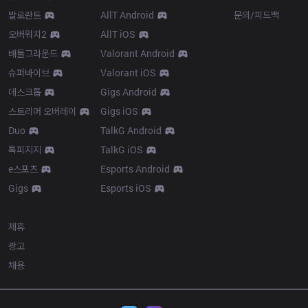
발로란트
AllT Android
문의/피드백
오버워치2
AllT iOS
배틀그라운드
Valorant Android
슈퍼바이브
Valorant iOS
데스크톱
Gigs Android
스트리머 오버레이
Gigs iOS
Duo
TalkG Android
톡피지지
TalkG iOS
e스포츠
Esports Android
Gigs
Esports iOS
More
제휴
광고
채용