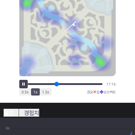
18:28
✕
◆
0.5
x
1
x
1.5
x
경로
킬
오브젝트
골드
경험치
8k