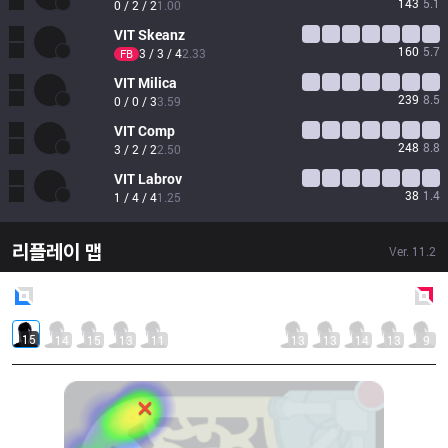
143
5.1
0 / 2 / 2
1.00
VIT
Skeanz
160
5.7
3 / 3 / 4
2.33
FB
VIT
Milica
239
8.5
0 / 0 / 3
3.59
VIT
Comp
248
8.8
3 / 2 / 2
2.50
VIT
Labrov
38
1.4
1 / 4 / 4
1.25
리플레이 맵
Ver.
11.2
Blue
Side
Red
Side
15
14
15
13
11
13
13
14
13
9