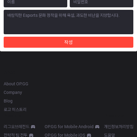
작성
OP.GG
About OP.GG
Company
Blog
로고 히스토리
Products
Resources
리그오브레전드
OP.GG for Mobile Android
개인정보처리방침
전략적 팀 전투
OP.GG for Mobile iOS
도움말