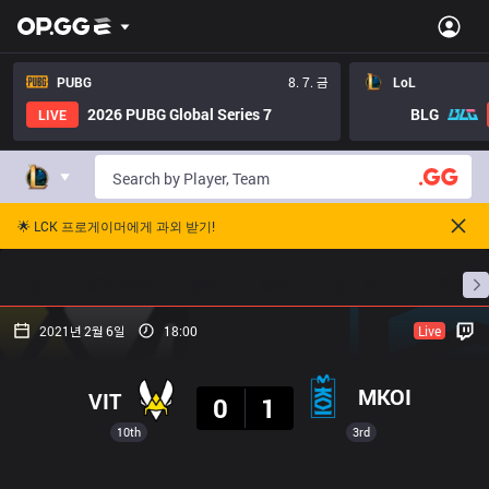
PUBG
8. 7. 금
LoL
2026 PUBG Global Series 7
BLG
LIVE
🌟 LCK 프로게이머에게 과외 받기!
홈
경기 일정
순위
통계
승부 예측
프로빌
2021년 2월 6일
18:00
Live
결과
MKOI
VIT
0
1
10th
3rd