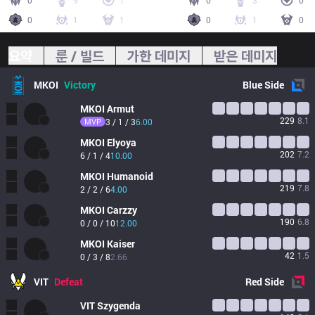
0
9
1
0
3
0
0
1
1
0
1
0
요약
룬 / 빌드
가한 데미지
받은 데미지
MKOI
Victory
Blue
Side
MKOI
Armut
229
8.1
MVP
3 / 1 / 3
6.00
MKOI
Elyoya
202
7.2
6 / 1 / 4
10.00
MKOI
Humanoid
219
7.8
2 / 2 / 6
4.00
MKOI
Carzzy
190
6.8
0 / 0 / 10
12.00
MKOI
Kaiser
42
1.5
0 / 3 / 8
2.66
VIT
Defeat
Red
Side
VIT
Szygenda