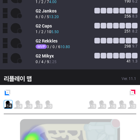
190
6.2
1 / 2 / 7
4.00
G2
Jankos
256
8.3
6 / 0 / 5
13.20
G2
Caps
251
8.2
1 / 2 / 10
5.50
G2
Rekkles
298
9.7
MVP
3 / 0 / 6
10.80
G2
Mikyx
41
1.3
0 / 4 / 9
2.25
리플레이 맵
Ver.
11.1
Blue
Side
Red
Side
14
14
16
13
10
15
16
16
15
12