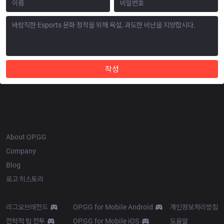
작성
OP.GG
About OP.GG
Company
Blog
로고 히스토리
Products
Resources
리그오브레전드
OP.GG for Mobile Android
개인정보처리방침
전략적 팀 전투
OP.GG for Mobile iOS
도움말