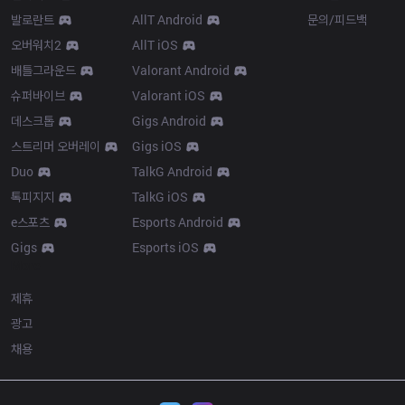
발로란트
AllT Android
문의/피드백
오버워치2
AllT iOS
배틀그라운드
Valorant Android
슈퍼바이브
Valorant iOS
데스크톱
Gigs Android
스트리머 오버레이
Gigs iOS
Duo
TalkG Android
톡피지지
TalkG iOS
e스포츠
Esports Android
Gigs
Esports iOS
More
제휴
광고
채용