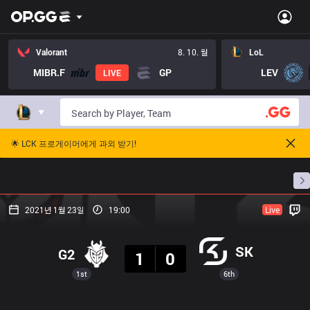
Valorant
8. 10. 월
LoL
MIBR.F
GP
LEV
LIVE
🌟 LCK 프로게이머에게 과외 받기!
홈
경기 일정
순위
통계
승부 예측
프로빌
2021년 1월 23일
19:00
Live
결과
SK
G2
1
0
1st
6th