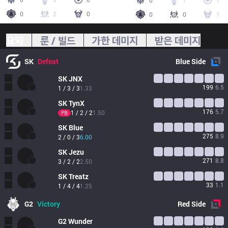
0
7
1
0
2
0
0
0
1
요약
룬 / 빌드
가한 데미지
받은 데미지
SK
Defeat
Blue
Side
SK
JNX
199
6.5
1 / 3 / 3
1.33
SK
TynX
176
5.7
1 / 2 / 2
1.50
FB
SK
Blue
275
8.9
2 / 0 / 3
6.00
SK
Jezu
271
8.8
3 / 2 / 2
2.50
SK
Treatz
33
1.1
1 / 4 / 4
1.25
G2
Victory
Red
Side
G2
Wunder