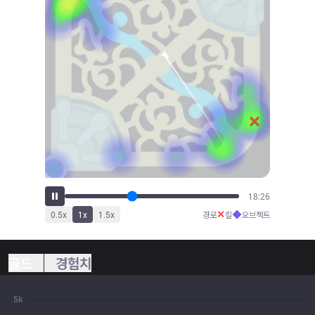
19:47
✕
◆
0.5
x
1
x
1.5
x
경로
킬
오브젝트
골드
경험치
5k