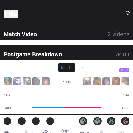
1 세트
Match Video
2
videos
Postgame Breakdown
Ver.
11.1
결과
G2
Rekkles
SK
8
11
G2
30:46
MVP
Bans
8 / 11 / 14
11 / 8 / 37
KDA
KDA
49,030
55,402
Gold
Gold
Object
0
3
0