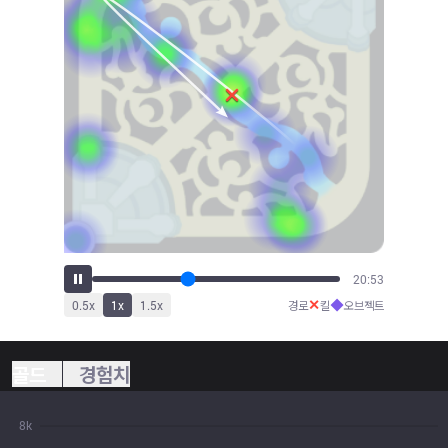
23:09
✕
◆
0.5
x
1
x
1.5
x
경로
킬
오브젝트
골드
경험치
8k