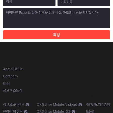
작성
OP.GG
About OP.GG
Company
Blog
로고 히스토리
Products
Resources
리그오브레전드
OP.GG for Mobile Android
개인정보처리방침
전략적 팀 전투
OP.GG for Mobile iOS
도움말