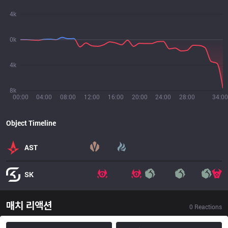
4k
0k
4k
8k
00:00
04:00
08:00
12:00
16:00
20:00
24:00
28:00
34:00
Object Timeline
AST
SK
매치 리액션
0
Reactions