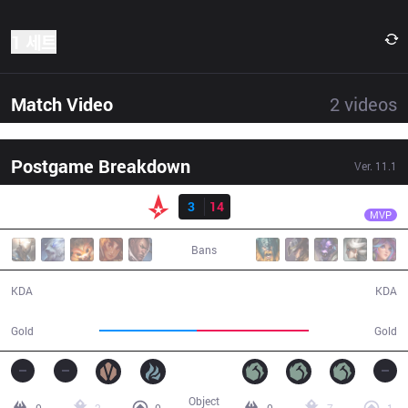
1 세트
Match Video
2
videos
Postgame Breakdown
Ver.
11.1
결과
SK
Treatz
AST
3
14
SK
34:06
MVP
Bans
3 / 14 / 7
14 / 3 / 42
KDA
KDA
51,617
59,297
Gold
Gold
Object