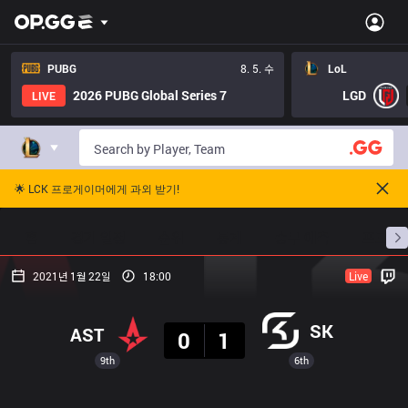
PUBG
8. 5. 수
LoL
2026 PUBG Global Series 7
LGD
LIVE
🌟 LCK 프로게이머에게 과외 받기!
홈
경기 일정
순위
통계
승부 예측
프로빌
2021년 1월 22일
18:00
Live
결과
SK
AST
0
1
9th
6th