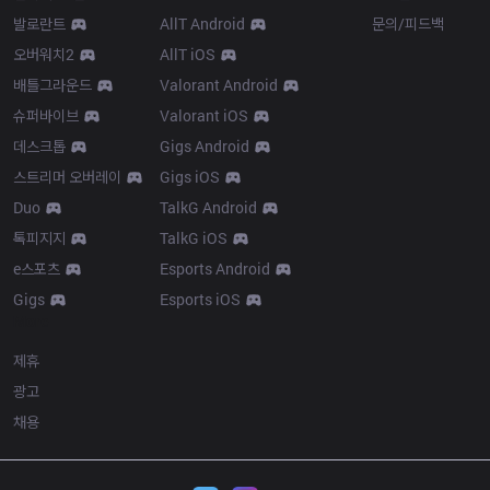
발로란트
AllT Android
문의/피드백
오버워치2
AllT iOS
배틀그라운드
Valorant Android
슈퍼바이브
Valorant iOS
데스크톱
Gigs Android
스트리머 오버레이
Gigs iOS
Duo
TalkG Android
톡피지지
TalkG iOS
e스포츠
Esports Android
Gigs
Esports iOS
More
제휴
광고
채용