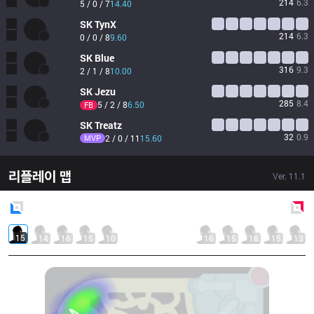
214
6.3
5 / 0 / 7
14.40
SK
TynX
214
6.3
0 / 0 / 8
9.60
SK
Blue
316
9.3
2 / 1 / 8
10.00
SK
Jezu
285
8.4
5 / 2 / 8
6.50
FB
SK
Treatz
32
0.9
MVP
2 / 0 / 11
15.60
리플레이 맵
Ver.
11.1
Blue
Side
Red
Side
15
14
16
15
10
16
15
18
15
13