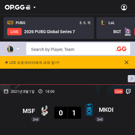
PUBG
8. 6. 목
LoL
2026 PUBG Global Series 7
BGT
LIVE
🌟 LCK 프로게이머에게 과외 받기!
홈
경기 일정
순위
통계
승부 예측
프로빌
2021년 8월 1일
18:00
Live
결과
MKOI
MSF
0
1
2nd
2nd