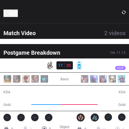
1 세트
Match Video
2
videos
Postgame Breakdown
Ver.
11.15
결과
MKOI
Carzzy
MSF
17
35
MKOI
32:41
MVP
Bans
17 / 35 / 34
35 / 17 / 59
KDA
KDA
55,175
70,542
Gold
Gold
Object
0
2
0