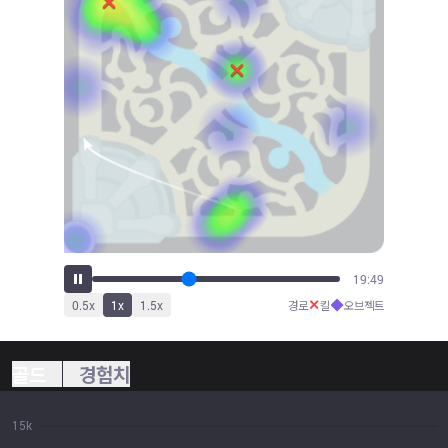
21:52
✕
◆
0.5
x
1
x
1.5
x
경로
킬
오브젝트
골드
경험치
15k