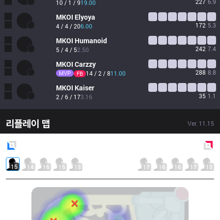
227
6.9
10 / 1 / 9
19.00
MKOI
Elyoya
172
5.3
4 / 4 / 20
6.00
MKOI
Humanoid
242
7.4
5 / 4 / 5
2.50
MKOI
Carzzy
288
8.8
MVP
14 / 2 / 8
11.00
FB
MKOI
Kaiser
35
1.1
2 / 6 / 17
3.16
리플레이 맵
Ver.
11.15
Blue
Side
Red
Side
15
14
16
15
13
17
16
16
17
13