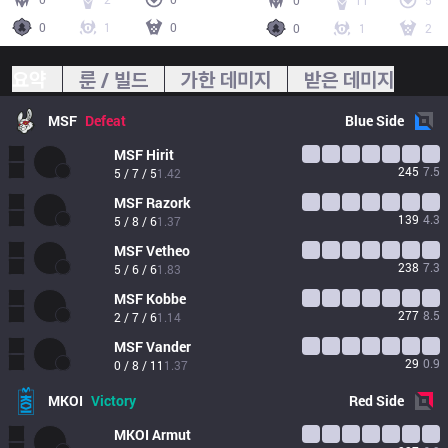
0
11
5
0
1
0
0
1
2
요약
룬 / 빌드
가한 데미지
받은 데미지
MSF
Defeat
Blue
Side
MSF
Hirit
245
7.5
5 / 7 / 5
1.42
MSF
Razork
139
4.3
5 / 8 / 6
1.37
MSF
Vetheo
238
7.3
5 / 6 / 6
1.83
MSF
Kobbe
277
8.5
2 / 7 / 6
1.14
MSF
Vander
29
0.9
0 / 8 / 11
1.37
MKOI
Victory
Red
Side
MKOI
Armut