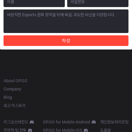
작성
OP.GG
About OP.GG
Company
Blog
로고 히스토리
Products
Resources
리그오브레전드
OP.GG for Mobile Android
개인정보처리방침
전략적 팀 전투
OP.GG for Mobile iOS
도움말