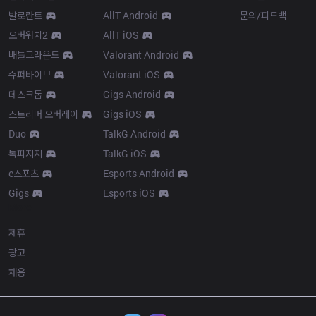
발로란트
AllT Android
문의/피드백
오버워치2
AllT iOS
배틀그라운드
Valorant Android
슈퍼바이브
Valorant iOS
데스크톱
Gigs Android
스트리머 오버레이
Gigs iOS
Duo
TalkG Android
톡피지지
TalkG iOS
e스포츠
Esports Android
Gigs
Esports iOS
More
제휴
광고
채용