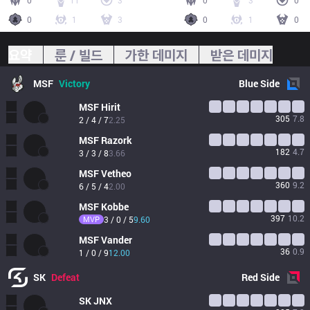
0
11
3
0
3
0
0
1
3
0
1
0
요약
룬 / 빌드
가한 데미지
받은 데미지
MSF
Victory
Blue
Side
MSF
Hirit
305
7.8
2 / 4 / 7
2.25
MSF
Razork
182
4.7
3 / 3 / 8
3.66
MSF
Vetheo
360
9.2
6 / 5 / 4
2.00
MSF
Kobbe
397
10.2
MVP
3 / 0 / 5
9.60
MSF
Vander
36
0.9
1 / 0 / 9
12.00
SK
Defeat
Red
Side
SK
JNX