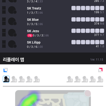
285
7.3
3 / 3 / 4
2.33
SK
Treatz
199
5.1
1 / 3 / 7
2.66
SK
Blue
374
9.6
3 / 3 / 5
2.66
SK
Jezu
377
9.7
5 / 3 / 3
2.66
FB
SK
Lilipp
41
1.0
0 / 3 / 6
2.00
리플레이 맵
Ver.
11.15
Blue
Side
Red
Side
18
16
18
18
14
17
16
18
17
13