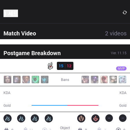
1 세트
Match Video
2
videos
Postgame Breakdown
Ver.
11.15
결과
MSF
Kobbe
MSF
15
12
SK
39:04
MVP
Bans
15 / 12 / 33
12 / 15 / 25
KDA
KDA
74,315
65,195
Gold
Gold
Object