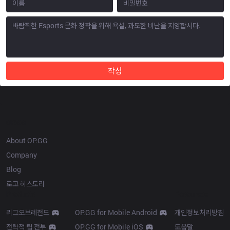
작성
OP.GG
About OP.GG
Company
Blog
로고 히스토리
Products
Resources
리그오브레전드
OP.GG for Mobile Android
개인정보처리방침
전략적 팀 전투
OP.GG for Mobile iOS
도움말