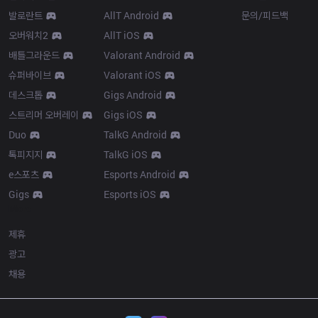
발로란트
AllT Android
문의/피드백
오버워치2
AllT iOS
배틀그라운드
Valorant Android
슈퍼바이브
Valorant iOS
데스크톱
Gigs Android
스트리머 오버레이
Gigs iOS
Duo
TalkG Android
톡피지지
TalkG iOS
e스포츠
Esports Android
Gigs
Esports iOS
More
제휴
광고
채용