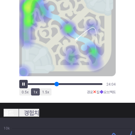
26:39
✕
◆
0.5
x
1
x
1.5
x
경로
킬
오브젝트
골드
경험치
10k