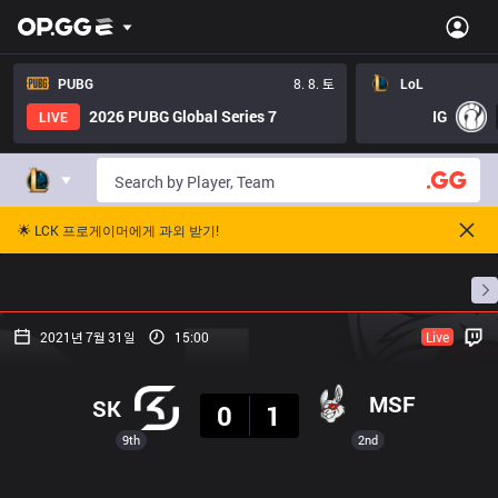
PUBG
8. 8. 토
LoL
2026 PUBG Global Series 7
IG
LIVE
🌟 LCK 프로게이머에게 과외 받기!
홈
경기 일정
순위
통계
승부 예측
프로빌
2021년 7월 31일
15:00
Live
결과
MSF
SK
0
1
9th
2nd