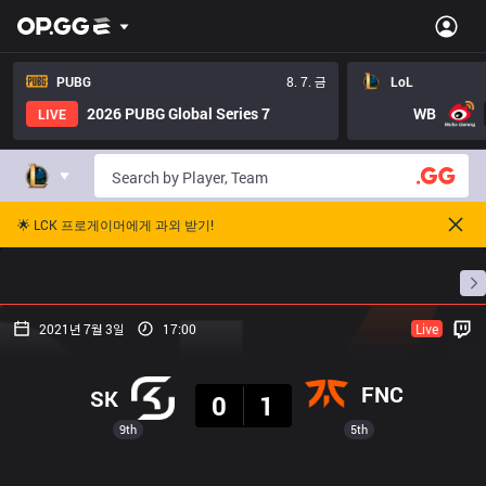
PUBG
8. 7. 금
LoL
2026 PUBG Global Series 7
WB
LIVE
🌟 LCK 프로게이머에게 과외 받기!
홈
경기 일정
순위
통계
승부 예측
프로빌
2021년 7월 3일
17:00
Live
결과
FNC
SK
0
1
9th
5th