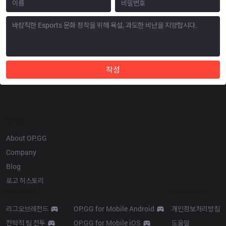
작성
OP.GG
About OP.GG
Company
Blog
로고 히스토리
Products
Resources
리그오브레전드
OP.GG for Mobile Android
개인정보처리방침
전략적 팀 전투
OP.GG for Mobile iOS
도움말