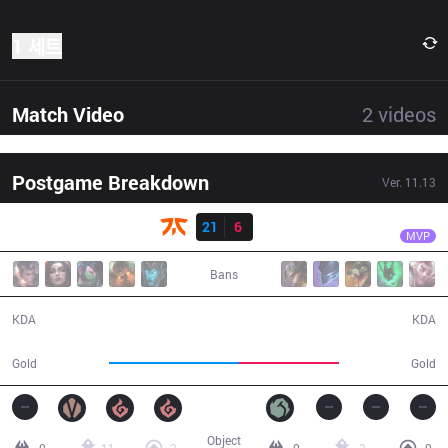
1 세트
Match Video
2
videos
Postgame Breakdown
Ver.
11.13
결과
FNC
Hylissang
FNC
21
6
SK
28:36
MVP
Bans
21 / 6 / 37
6 / 21 / 17
KDA
KDA
60,836
46,977
Gold
Gold
Object