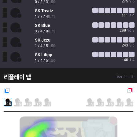
275
9.6
0 / 2 / 3
1.50
SK
Treatz
111
3.9
1 / 7 / 4
0.71
SK
Blue
299
10.5
3 / 4 / 0
0.75
SK
Jezu
243
8.5
1 / 4 / 5
1.50
SK
Lilipp
40
1.4
1 / 4 / 5
1.50
리플레이 맵
Ver.
11.13
Blue
Side
Red
Side
16
15
16
15
13
15
13
16
13
11