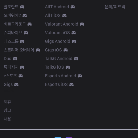
발로란트
AllT Android
문의/피드백
오버워치2
AllT iOS
배틀그라운드
Valorant Android
슈퍼바이브
Valorant iOS
데스크톱
Gigs Android
스트리머 오버레이
Gigs iOS
Duo
TalkG Android
톡피지지
TalkG iOS
e스포츠
Esports Android
Gigs
Esports iOS
More
제휴
광고
채용