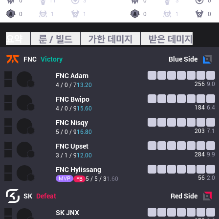
0
11
3
0
3
0
0
1
1
0
1
0
요약
룬 / 빌드
가한 데미지
받은 데미지
FNC
Victory
Blue
Side
FNC
Adam
256
9.0
4 / 0 / 7
13.20
FNC
Bwipo
184
6.4
4 / 0 / 9
15.60
FNC
Nisqy
203
7.1
5 / 0 / 9
16.80
FNC
Upset
284
9.9
3 / 1 / 9
12.00
FNC
Hylissang
56
2.0
MVP
5 / 5 / 3
1.60
FB
SK
Defeat
Red
Side
SK
JNX