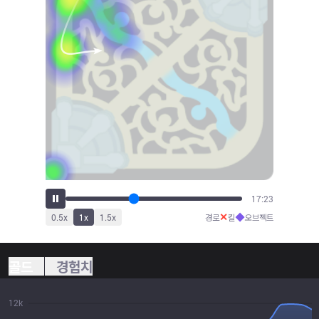
19:05
✕
◆
0.5
x
1
x
1.5
x
경로
킬
오브젝트
골드
경험치
12k