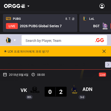
PUBG
8. 7. 금
LoL
2026 PUBG Global Series 7
BGT
LIVE
🌟 LCK 프로게이머에게 과외 받기!
홈
경기 일정
순위
통계
승부 예측
프로빌
2018년 8월 4일
08:00
Live
결과
ADN
VK
0
2
8th
3rd