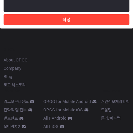
작성
OP.GG
About OP.GG
Company
Blog
로고 히스토리
Products
Resources
리그오브레전드
OP.GG for Mobile Android
개인정보처리방침
전략적 팀 전투
OP.GG for Mobile iOS
도움말
발로란트
AllT Android
문의/피드백
오버워치2
AllT iOS