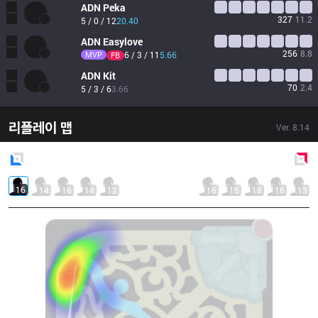
ADN
Peka
327
11.2
5 / 0 / 12
20.40
ADN
Easylove
256
8.8
MVP
6 / 3 / 11
5.66
FB
ADN
Kit
70
2.4
5 / 3 / 6
3.66
리플레이 맵
Ver.
8.14
Blue
Side
Red
Side
16
14
16
14
12
16
15
18
16
13