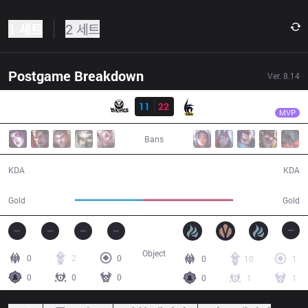
1 세트
2 세트
Postgame Breakdown
Ver.
8.14
결과
ADN
Easylove
VK
11
22
ADN
29:09
MVP
Bans
11 / 22 / 17
22 / 11 / 44
KDA
KDA
47,443
63,107
Gold
Gold
Object
0
2
0
0
10
1
0
0
0
0
1
1