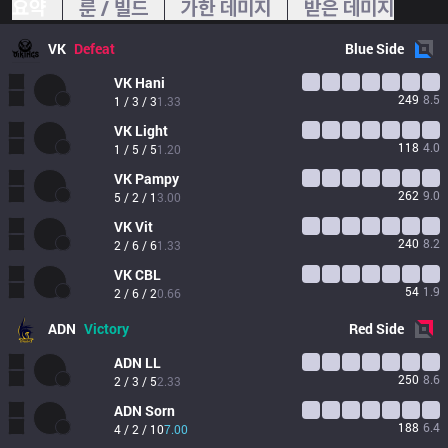
요약
룬 / 빌드
가한 데미지
받은 데미지
VK
Defeat
Blue
Side
VK
Hani
249
8.5
1 / 3 / 3
1.33
VK
Light
118
4.0
1 / 5 / 5
1.20
VK
Pampy
262
9.0
5 / 2 / 1
3.00
VK
Vit
240
8.2
2 / 6 / 6
1.33
VK
CBL
54
1.9
2 / 6 / 2
0.66
ADN
Victory
Red
Side
ADN
LL
250
8.6
2 / 3 / 5
2.33
ADN
Sorn
188
6.4
4 / 2 / 10
7.00