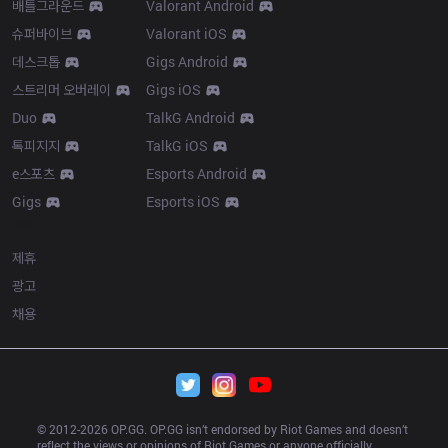
배틀그라운드
Valorant Android
슈퍼바이브
Valorant iOS
데스크톱
Gigs Android
스트리머 오버레이
Gigs iOS
Duo
TalkG Android
톡피지지
TalkG iOS
e스포츠
Esports Android
Gigs
Esports iOS
More
제휴
광고
채용
© 2012-
2026
 OP.GG. OP.GG isn’t endorsed by Riot Games and doesn’t 
reflect the views or opinions of Riot Games or anyone officially 