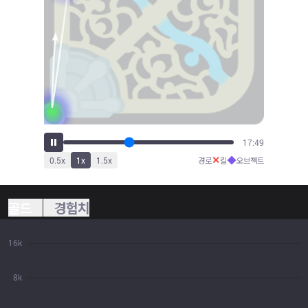
19:32
✕
◆
0.5
x
1
x
1.5
x
경로
킬
오브젝트
골드
경험치
16k
8k