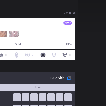
Ver.
8.13
FTV
Victory
MVP
63,698
28 / 23 / 54
Gold
KDA
0
10
2
0
1
0
Blue
Side
Items