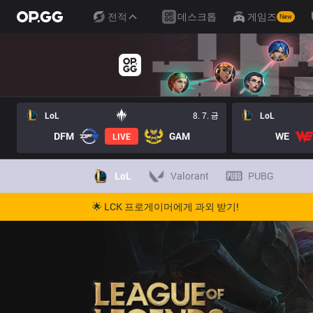
전적
데스크톱
게임즈
New
LoL
8. 7. 금
LoL
DFM
GAM
WE
LIVE
LoL
Valorant
PUBG
🌟 LCK 프로게이머에게 과외 받기!