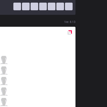
Ver.
8.13
Red
Side
FTV
Tado
1 / 6 / 8
FTV
knight
11 / 4 / 8
FTV
Victory
8 / 4 / 12
FTV
Minas
5 / 1 / 10
FTV
Akeno
3 / 8 / 16