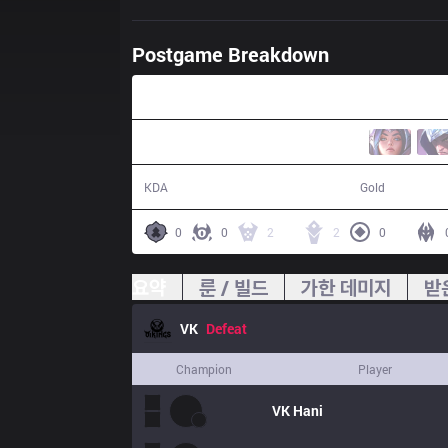
Postgame Breakdown
30:11
23 / 28 / 35
57,548
KDA
Gold
0
0
2
2
0
요약
룬 / 빌드
가한 데미지
받
VK
Defeat
Champion
Player
VK
Hani