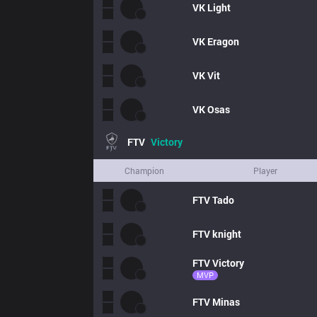
VK
Light
VK
Eragon
VK
Vit
VK
Osas
FTV
Victory
Champion
Player
FTV
Tado
FTV
knight
FTV
Victory
MVP
FTV
Minas