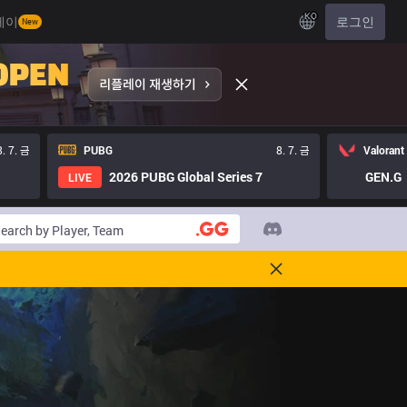
KO
레이
로그인
New
8. 7. 금
PUBG
8. 7. 금
Valorant
2026 PUBG Global Series 7
GEN.G
LIVE