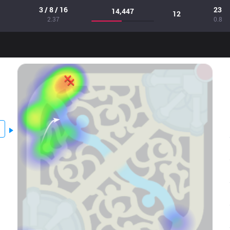
3 / 8 / 16
23
14,447
12
2.37
0.8