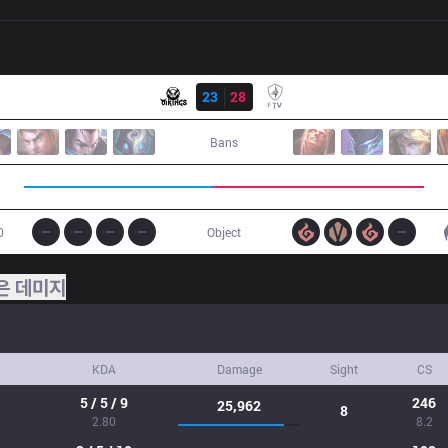
결과
VK
23
28
FTV
Bans
0
Object
은 데미지
KDA
Damage
Sight
CS
5 / 5 / 9
246
25,962
8
2.80
8.2