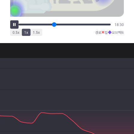
23:20
✕
◆
0.5
x
1
x
1.5
x
경로
킬
오브젝트