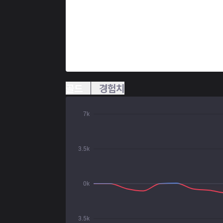
골드
경험치
7k
3.5k
0k
3.5k