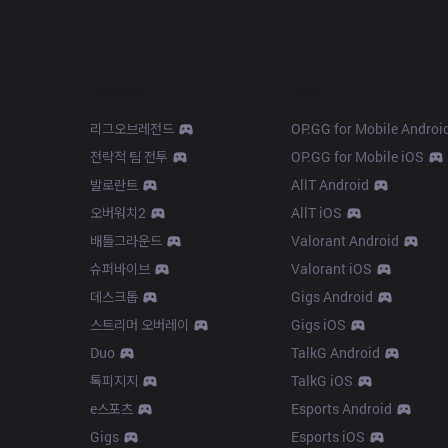
Products
Apps
리그오브레전드
OP.GG for Mobile Androi
전략적 팀 전투
OP.GG for Mobile iOS
발로란트
AllT Android
오버워치2
AllT iOS
배틀그라운드
Valorant Android
슈퍼바이브
Valorant iOS
데스크톱
Gigs Android
스트리머 오버레이
Gigs iOS
Duo
TalkG Android
톡피지지
TalkG iOS
e스포츠
Esports Android
Gigs
Esports iOS