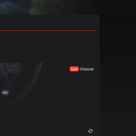
Live
Channel
6th