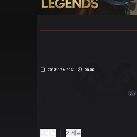
홈
경기 일정
순위
통계
승부
2018년 7월 29일
06:00
8th
1 세트
2 세트