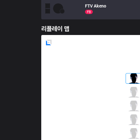
FTV
Akeno
FB
리플레이 맵
Blue
Side
VK
Hani
5 / 5 / 9
VK
Light
3 / 5 / 10
VK
Eragon
6 / 8 / 2
VK
Vit
4 / 4 / 8
VK
Osas
5 / 6 / 6