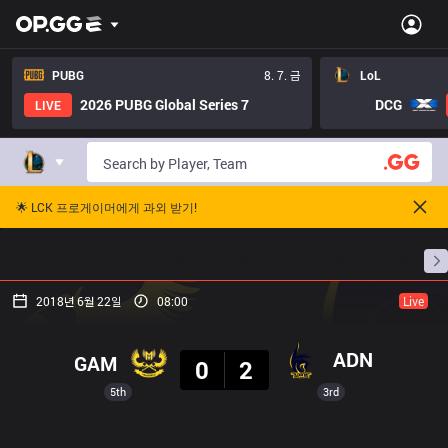
PUBG
8. 7. 금
LoL
2026 PUBG Global Series 7
DCG
LIVE
🌟 LCK 프로게이머에게 과외 받기!
홈
경기 일정
순위
통계
승부 예측
프로빌
2018년 6월 22일
08:00
Live
결과
ADN
GAM
0
2
5th
3rd