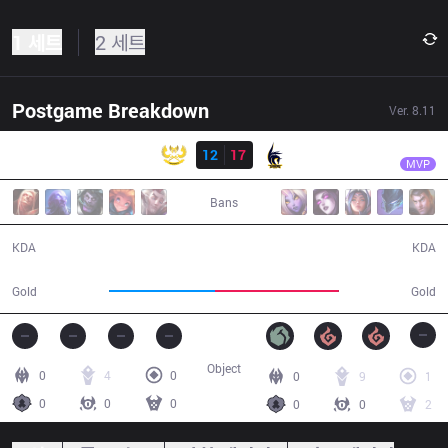
1 세트
2 세트
Postgame Breakdown
Ver.
8.11
결과
ADN
Easylove
GAM
12
17
ADN
32:35
MVP
Bans
12 / 17 / 26
17 / 12 / 46
KDA
KDA
54,281
63,518
Gold
Gold
Object
0
4
0
0
9
1
0
0
0
0
0
2