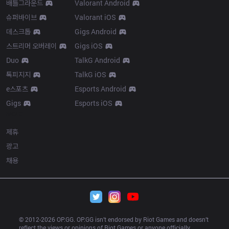
배틀그라운드
Valorant Android
슈퍼바이브
Valorant iOS
데스크톱
Gigs Android
스트리머 오버레이
Gigs iOS
Duo
TalkG Android
톡피지지
TalkG iOS
e스포츠
Esports Android
Gigs
Esports iOS
More
제휴
광고
채용
© 2012-
2026
 OP.GG. OP.GG isn’t endorsed by Riot Games and doesn’t 
reflect the views or opinions of Riot Games or anyone officially 