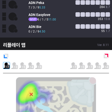
ADN
Peka
284
8.7
7 / 3 / 9
5.33
ADN
Easylove
353
10.8
MVP
6 / 1 / 5
11.00
ADN
Bie
55
1.7
0 / 2 / 9
4.50
리플레이 맵
Ver.
8.11
Blue
Side
Red
Side
17
13
15
14
13
17
15
17
16
14