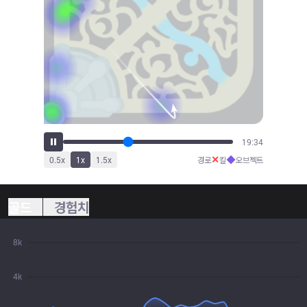
21:34
✕
◆
0.5
x
1
x
1.5
x
경로
킬
오브젝트
골드
경험치
8k
4k