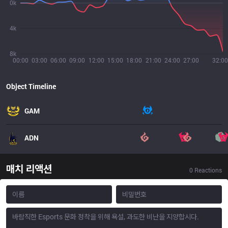
0k
4k
8k
00:00
03:00
06:00
09:00
12:00
15:00
18:00
21:00
24:00
27:00
32:00
Object Timeline
GAM
ADN
매치 리액션
0
Reactions