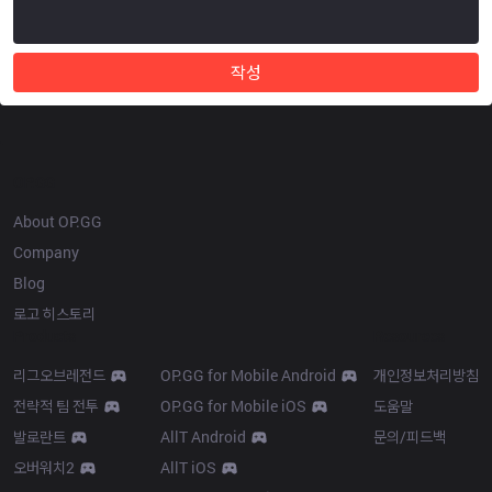
작성
OP.GG
About OP.GG
Company
Blog
로고 히스토리
Products
Resources
리그오브레전드
OP.GG for Mobile Android
개인정보처리방침
전략적 팀 전투
OP.GG for Mobile iOS
도움말
발로란트
AllT Android
문의/피드백
오버워치2
AllT iOS