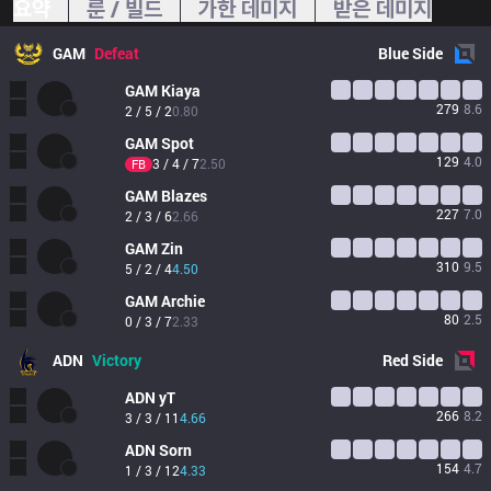
요약
룬 / 빌드
가한 데미지
받은 데미지
GAM
Defeat
Blue
Side
GAM
Kiaya
279
8.6
2 / 5 / 2
0.80
GAM
Spot
129
4.0
3 / 4 / 7
2.50
FB
GAM
Blazes
227
7.0
2 / 3 / 6
2.66
GAM
Zin
310
9.5
5 / 2 / 4
4.50
GAM
Archie
80
2.5
0 / 3 / 7
2.33
ADN
Victory
Red
Side
ADN
yT
266
8.2
3 / 3 / 11
4.66
ADN
Sorn
154
4.7
1 / 3 / 12
4.33