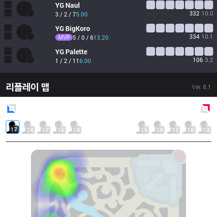
YG
Naul
332
10.0
3 / 2 / 7
5.00
YG
BigKoro
334
10.1
MVP
5 / 0 / 6
13.20
YG
Palette
106
3.2
1 / 2 / 11
6.00
리플레이 맵
Ver.
8.1
Blue
Side
Red
Side
17
14
17
15
14
16
16
17
16
13