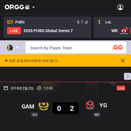
PUBG
8. 7. 금
LoL
2026 PUBG Global Series 7
WB
LIVE
🌟 LCK 프로게이머에게 과외 받기!
홈
경기 일정
순위
통계
승부 예측
프로빌
2018년 2월 3일
12:00
Live
결과
YG
GAM
0
2
3rd
4th