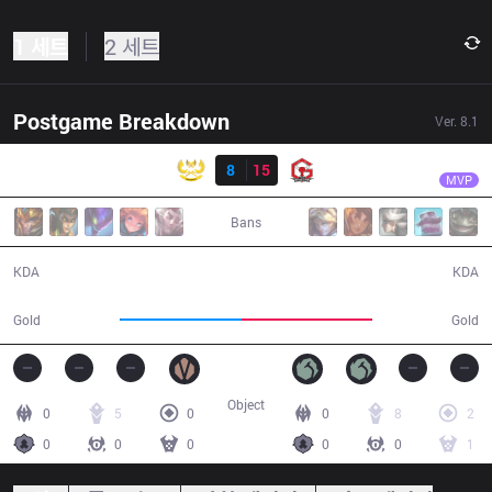
1 세트
2 세트
Postgame Breakdown
Ver.
8.1
결과
YG
BigKoro
GAM
8
15
YG
33:10
MVP
Bans
8 / 15 / 24
15 / 8 / 38
KDA
KDA
61,119
65,286
Gold
Gold
Object
0
5
0
0
8
2
0
0
0
0
0
1