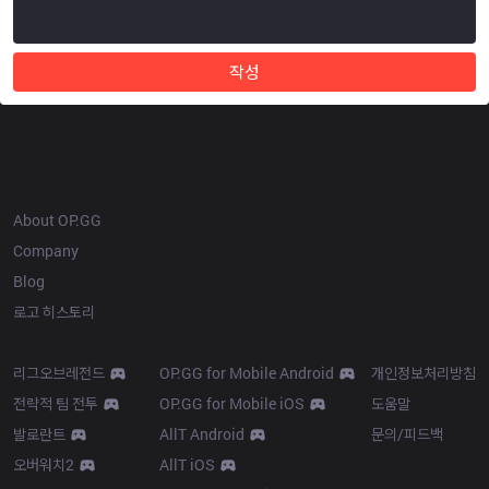
작성
OP.GG
About OP.GG
Company
Blog
로고 히스토리
Products
Resources
리그오브레전드
OP.GG for Mobile Android
개인정보처리방침
전략적 팀 전투
OP.GG for Mobile iOS
도움말
발로란트
AllT Android
문의/피드백
오버워치2
AllT iOS