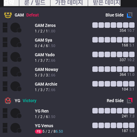
요약
룬 / 빌드
가한 데미지
받은 데미지
GAM
Defeat
Blue
Side
GAM
Zeros
354
10.7
1 / 2 / 1
1.00
GAM
Sya
168
5.1
0 / 4 / 6
1.50
GAM
Yado
337
10.2
1 / 3 / 7
2.66
GAM
Noway
364
11.0
5 / 3 / 3
2.66
GAM
Archie
104
3.1
1 / 3 / 7
2.66
YG
Victory
Red
Side
YG
Ren
241
7.3
1 / 2 / 6
3.50
YG
Venus
187
5.6
5 / 2 / 8
6.50
FB