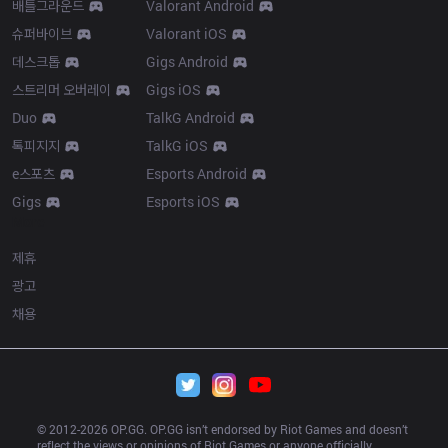
배틀그라운드
Valorant Android
슈퍼바이브
Valorant iOS
데스크톱
Gigs Android
스트리머 오버레이
Gigs iOS
Duo
TalkG Android
톡피지지
TalkG iOS
e스포츠
Esports Android
Gigs
Esports iOS
More
제휴
광고
채용
© 2012-
2026
 OP.GG. OP.GG isn’t endorsed by Riot Games and doesn’t 
reflect the views or opinions of Riot Games or anyone officially 