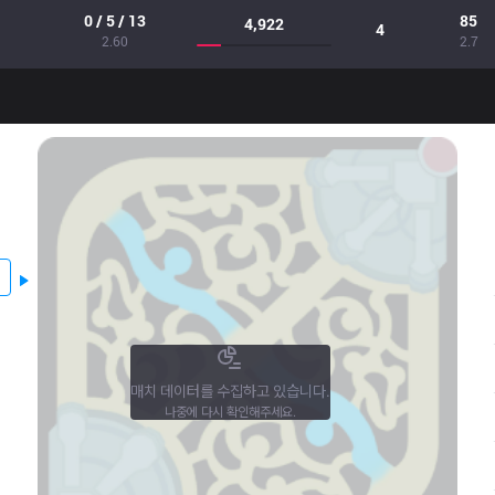
0 / 5 / 13
85
4,922
4
2.60
2.7
매치 데이터를 수집하고 있습니다.
나중에 다시 확인해주세요.