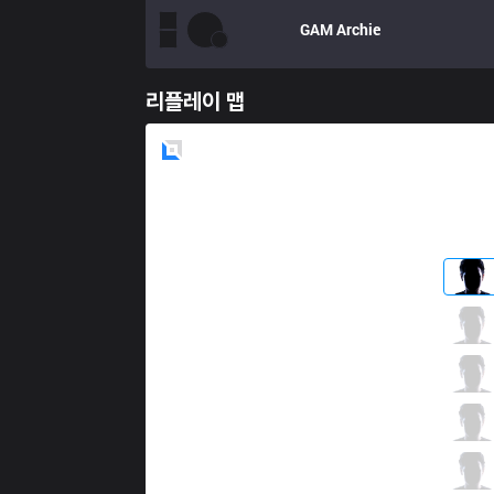
GAM
Archie
리플레이 맵
Blue
Side
UTM
Calm
4 / 6 / 9
UTM
Spot
2 / 5 / 19
UTM
Blazes
7 / 2 / 15
UTM
Zin
10 / 1 / 8
UTM
CBL
1 / 2 / 18