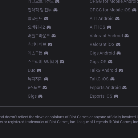
리그오브레전드
OP.GG for Mobile Androi
전략적 팀 전투
OP.GG for Mobile iOS
발로란트
AllT Android
오버워치2
AllT iOS
배틀그라운드
Valorant Android
슈퍼바이브
Valorant iOS
데스크톱
Gigs Android
스트리머 오버레이
Gigs iOS
Duo
TalkG Android
톡피지지
TalkG iOS
e스포츠
Esports Android
Gigs
Esports iOS
d doesn’t reflect the views or opinions of Riot Games or anyone officially involved
 or registered trademarks of Riot Games, Inc. League of Legends © Riot Games, Inc