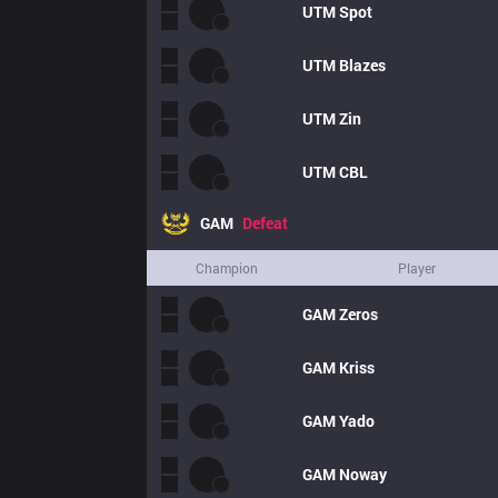
UTM
Spot
UTM
Blazes
UTM
Zin
UTM
CBL
GAM
Defeat
Champion
Player
GAM
Zeros
GAM
Kriss
GAM
Yado
GAM
Noway