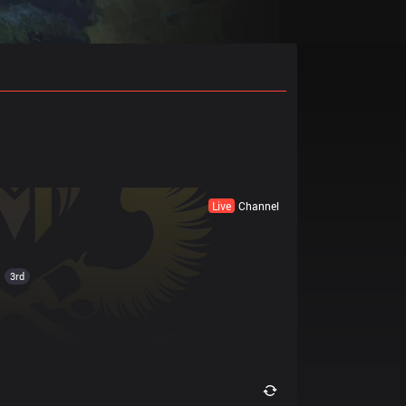
Live
Channel
3rd