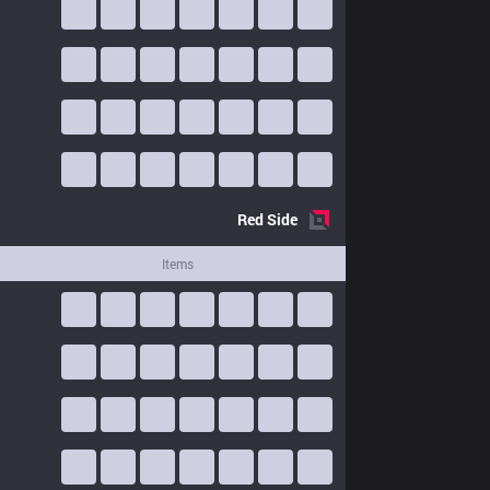
Red
Side
Items