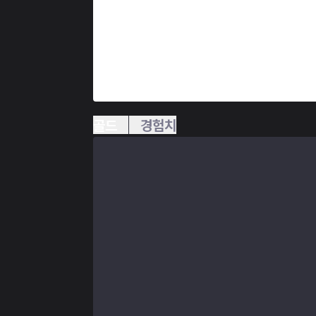
골드
경험치