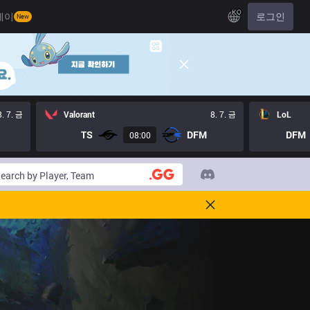
KO
레이
로그인
New
8. 7. 금
Valorant
8. 7. 금
LoL
TS
DFM
DFM
08:00