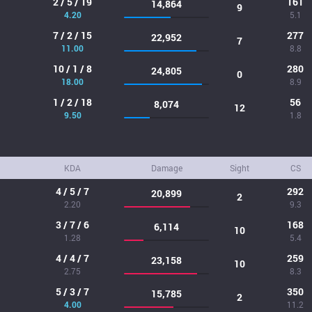
2 / 5 / 19
161
14,864
9
4.20
5.1
7 / 2 / 15
277
22,952
7
11.00
8.8
10 / 1 / 8
280
24,805
0
18.00
8.9
1 / 2 / 18
56
8,074
12
9.50
1.8
KDA
Damage
Sight
CS
4 / 5 / 7
292
20,899
2
2.20
9.3
3 / 7 / 6
168
6,114
10
1.28
5.4
4 / 4 / 7
259
23,158
10
2.75
8.3
5 / 3 / 7
350
15,785
2
4.00
11.2