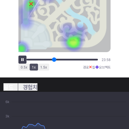
26:28
✕
◆
0.5
x
1
x
1.5
x
경로
킬
오브젝트
골드
경험치
6k
3k