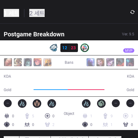
1 세트
2 세트
Postgame Breakdown
Ver.
9.5
결과
CR
Yado
EVS
12
23
CR
39:43
MVP
Bans
12 / 23 / 26
23 / 12 / 50
KDA
KDA
72,212
77,441
Gold
Gold
Object
0
5
0
1
9
3
0
0
2
0
1
0