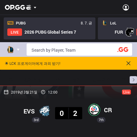
PUBG
8. 7. 금
LoL
2026 PUBG Global Series 7
FUR
LIVE
🌟 LCK 프로게이머에게 과외 받기!
홈
경기 일정
순위
통계
승부 예측
프로빌
2019년 3월 21일
12:00
Live
결과
CR
EVS
0
2
3rd
7th