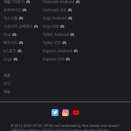
배틀그라운드
Valorant Android
슈퍼바이브
Valorant iOS
데스크톱
Gigs Android
스트리머 오버레이
Gigs iOS
Duo
TalkG Android
톡피지지
TalkG iOS
e스포츠
Esports Android
Gigs
Esports iOS
More
제휴
광고
채용
© 2012-
2026
 OP.GG. OP.GG isn’t endorsed by Riot Games and doesn’t 
reflect the views or opinions of Riot Games or anyone officially 