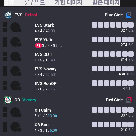
요약
룬 / 빌드
가한 데미지
받은 데미지
EVS
Defeat
Blue
Side
EVS
Stark
327
8.2
4 / 4 / 4
2.00
EVS
YiJin
274
6.9
3 / 4 / 8
2.75
FB
EVS
Dia1
314
7.9
1 / 5 / 1
0.40
EVS
Noway
430
10.8
4 / 4 / 6
2.50
EVS
RonOP
47
1.2
0 / 6 / 7
1.16
CR
Victory
Red
Side
CR
Calm
337
8.5
5 / 1 / 8
13.00
CR
Bun
210
5.3
1 / 3 / 17
6.00