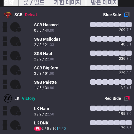
요약
룬 / 빌드
가한 데미지
받은 데미지
SGB
Defeat
Blue
Side
SGB
Hasmed
209
7.5
0 / 5 / 4
0.80
SGB
Meliodas
140
5.1
2 / 3 / 2
1.33
SGB
Naul
236
8.5
2 / 2 / 2
2.00
SGB
BigKoro
229
8.3
3 / 3 / 0
1.00
SGB
Palette
57
2.1
1 / 5 / 3
0.80
LK
Victory
Red
Side
LK
Hani
195
7.0
3 / 2 / 2
2.50
LK
DNK
179
6.5
2 / 0 / 10
14.40
FB