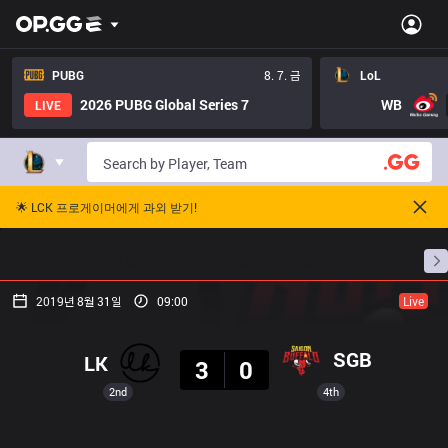
PUBG
8. 7. 금
LoL
2026 PUBG Global Series 7
WB
LIVE
🌟 LCK 프로게이머에게 과외 받기!
홈
경기 일정
순위
통계
승부 예측
프로빌
2019년 8월 31일
09:00
Live
결과
SGB
LK
3
0
2nd
4th