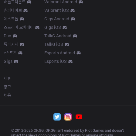
배틀그라운드
Valorant Android
슈퍼바이브
Valorant iOS
데스크톱
Gigs Android
스트리머 오버레이
Gigs iOS
Duo
TalkG Android
톡피지지
TalkG iOS
e스포츠
Esports Android
Gigs
Esports iOS
More
제휴
광고
채용
© 2012-
2026
 OP.GG. OP.GG isn’t endorsed by Riot Games and doesn’t 
reflect the views or opinions of Riot Games or anyone officially 