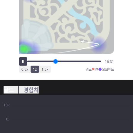
17:40
✕
◆
0.5
x
1
x
1.5
x
경로
킬
오브젝트
골드
경험치
10k
5k