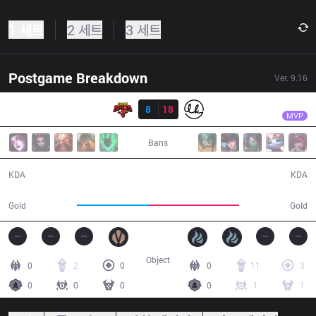
1 세트
2 세트
3 세트
Postgame Breakdown
Ver.
9.16
결과
LK
Artifact
SGB
8
18
LK
27:42
MVP
Bans
8 / 18 / 11
18 / 8 / 37
KDA
KDA
44,705
54,844
Gold
Gold
Object
0
2
0
0
11
3
0
0
0
0
1
1