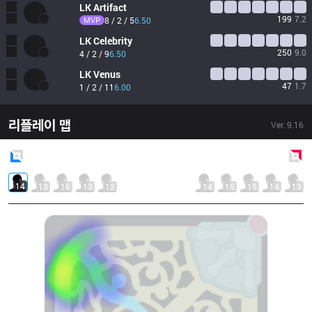
LK
Artifact
199
7.2
MVP
8 / 2 / 5
6.50
LK
Celebrity
250
9.0
4 / 2 / 9
6.50
LK
Venus
47
1.7
1 / 2 / 11
6.00
리플레이 맵
Ver.
9.16
Blue
Side
Red
Side
14
13
16
13
12
14
15
15
14
13