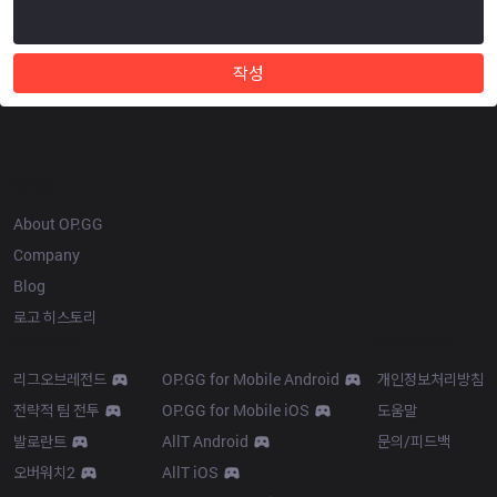
작성
OP.GG
About OP.GG
Company
Blog
로고 히스토리
Products
Resources
리그오브레전드
OP.GG for Mobile Android
개인정보처리방침
전략적 팀 전투
OP.GG for Mobile iOS
도움말
발로란트
AllT Android
문의/피드백
오버워치2
AllT iOS