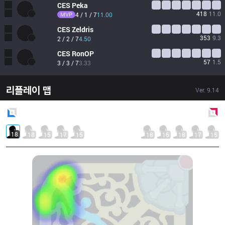
CES
Peka
418
11.0
MVP
4 / 1 / 7
11.00
CES
Zeldris
353
9.3
2 / 2 / 7
4.50
CES
RonOP
57
1.5
3 / 3 / 7
3.33
리플레이 맵
Ver.
9.14
Blue
Side
Red
Side
18
18
15
17
15
18
16
18
17
15