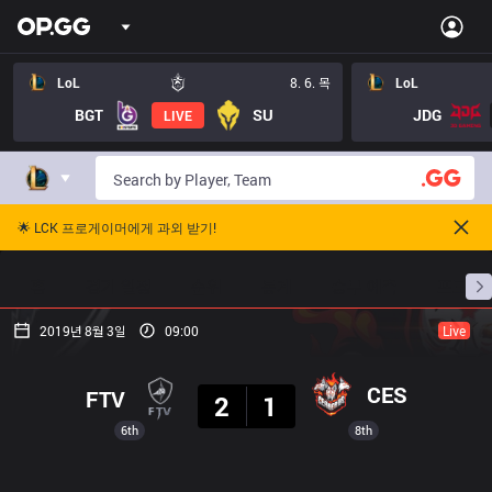
LoL
8. 6. 목
LoL
BGT
SU
JDG
LIVE
🌟 LCK 프로게이머에게 과외 받기!
홈
경기 일정
순위
통계
승부 예측
프로빌
2019년 8월 3일
09:00
Live
결과
CES
FTV
2
1
6th
8th