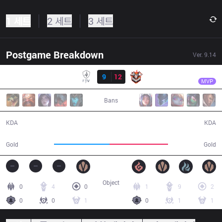
1 세트
2 세트
3 세트
Postgame Breakdown
Ver.
9.14
결과
CES
Peka
FTV
9
12
CES
37:56
MVP
Bans
9 / 12 / 22
12 / 9 / 37
KDA
KDA
67,102
70,749
Gold
Gold
Object
0
4
0
1
9
2
0
0
1
0
1
1