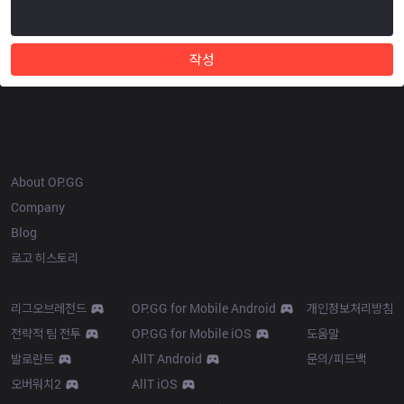
작성
OP.GG
About OP.GG
Company
Blog
로고 히스토리
Products
Resources
리그오브레전드
OP.GG for Mobile Android
개인정보처리방침
전략적 팀 전투
OP.GG for Mobile iOS
도움말
발로란트
AllT Android
문의/피드백
오버워치2
AllT iOS