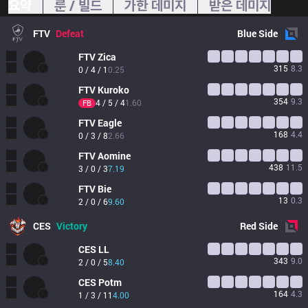
요약
룬 / 빌드
가한 데미지
받은 데미지
FTV
Defeat
Blue
Side
FTV
Zica
315
8.3
0 / 4 / 1
0.25
FTV
Kuroko
354
9.3
4 / 5 / 4
1.60
FB
FTV
Eagle
168
4.4
0 / 3 / 8
2.66
FTV
Aomine
438
11.5
3 / 0 / 3
7.19
FTV
Bie
13
0.3
2 / 0 / 6
9.60
CES
Victory
Red
Side
CES
LL
343
9.0
2 / 0 / 5
8.40
CES
Potm
164
4.3
1 / 3 / 11
4.00