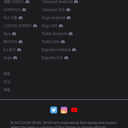
배틀그라운드
Valorant Android
슈퍼바이브
Valorant iOS
데스크톱
Gigs Android
스트리머 오버레이
Gigs iOS
Duo
TalkG Android
톡피지지
TalkG iOS
e스포츠
Esports Android
Gigs
Esports iOS
More
제휴
광고
채용
© 2012-
2026
 OP.GG. OP.GG isn’t endorsed by Riot Games and doesn’t 
reflect the views or opinions of Riot Games or anyone officially 