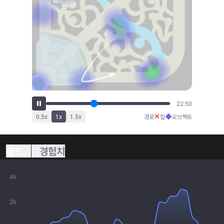
25:07
✕
◆
0.5
x
1
x
1.5
x
경로
킬
오브젝트
골드
경험치
4k
2k