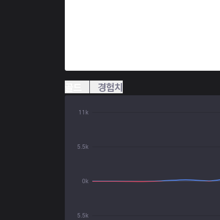
골드
경험치
11k
5.5k
0k
5.5k