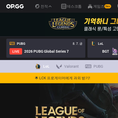
전적
데스크톱
게임즈
New
PUBG
8. 7. 금
LoL
2026 PUBG Global Series 7
BGT
LIVE
LoL
Valorant
PUBG
🌟 LCK 프로게이머에게 과외 받기!