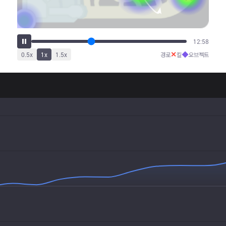
16:11
✕
◆
0.5
x
1
x
1.5
x
경로
킬
오브젝트