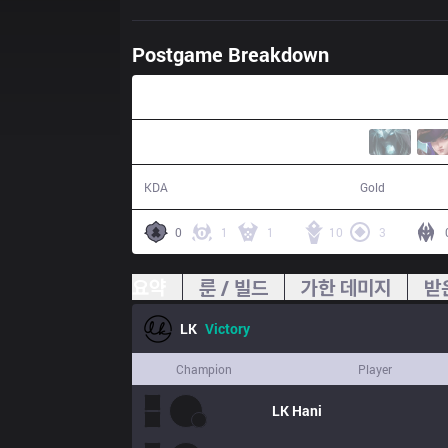
Postgame Breakdown
21:35
20 / 3 / 47
45,408
KDA
Gold
0
1
1
10
3
요약
룬 / 빌드
가한 데미지
받
LK
Victory
Champion
Player
LK
Hani