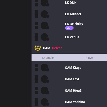
LK
DNK
LK
Artifact
LK
Celebrity
MVP
LK
Venus
GAM
Defeat
Champion
Player
GAM
Kiaya
GAM
Levi
GAM
Hieu3
GAM
Yoshino