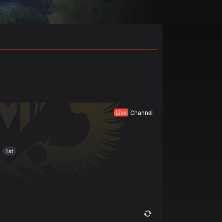
Live
Channel
1st