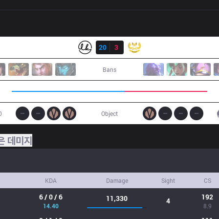
결과
LK
20
3
GAM
Bans
0
Object
은 데미지
KDA
Damage
Sight
CS
6 / 0 / 6
192
11,330
4
14.40
8.9