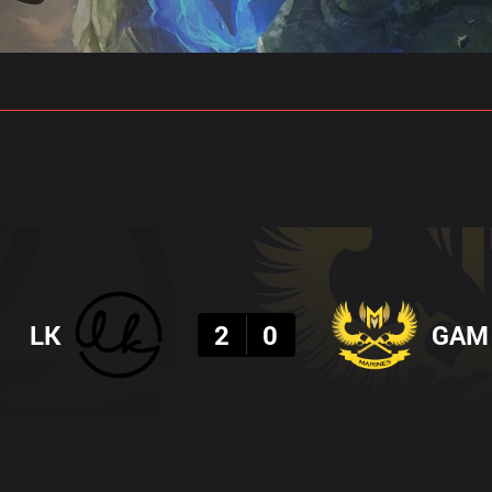
 예측
프로빌드
결과
LK
2
0
GAM