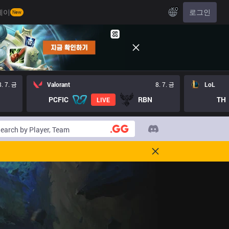
KO
레이
로그인
New
8. 7. 금
Valorant
8. 7. 금
LoL
PCFIC
RBN
TH
LIVE