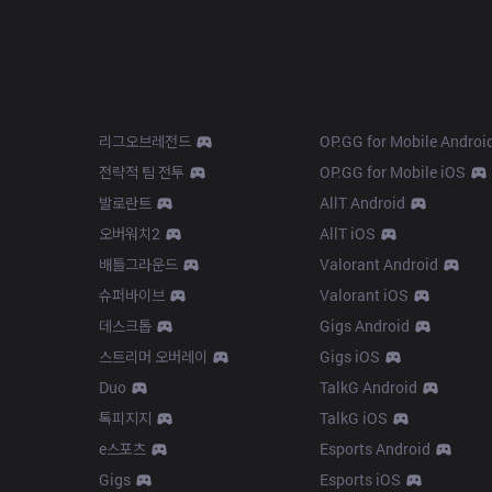
Products
Apps
리그오브레전드
OP.GG for Mobile Androi
전략적 팀 전투
OP.GG for Mobile iOS
발로란트
AllT Android
오버워치2
AllT iOS
배틀그라운드
Valorant Android
슈퍼바이브
Valorant iOS
데스크톱
Gigs Android
스트리머 오버레이
Gigs iOS
Duo
TalkG Android
톡피지지
TalkG iOS
e스포츠
Esports Android
Gigs
Esports iOS