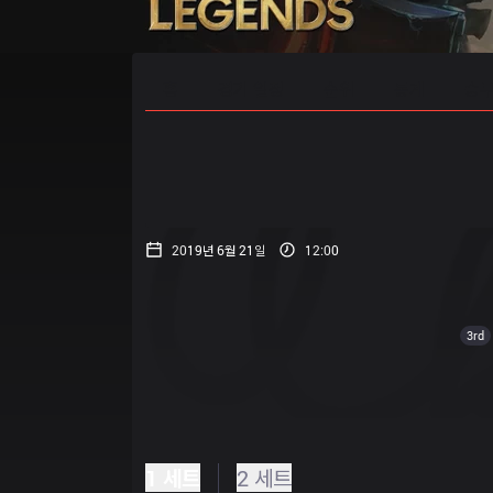
홈
경기 일정
순위
통계
승부
2019년 6월 21일
12:00
3rd
1 세트
2 세트