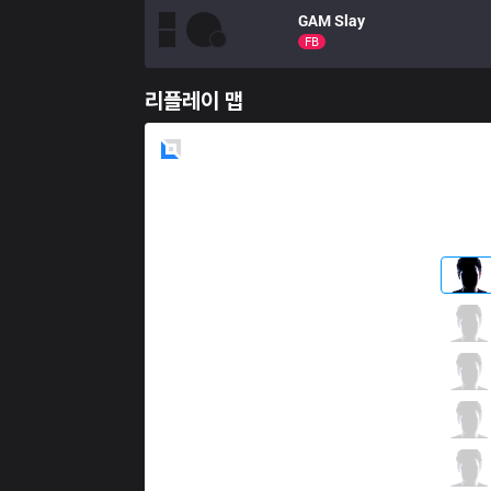
GAM
Slay
FB
리플레이 맵
Blue
Side
LK
Hani
6 / 0 / 6
LK
DNK
2 / 1 / 9
LK
Artifact
4 / 2 / 9
LK
Celebrity
6 / 0 / 7
LK
Venus
2 / 0 / 16