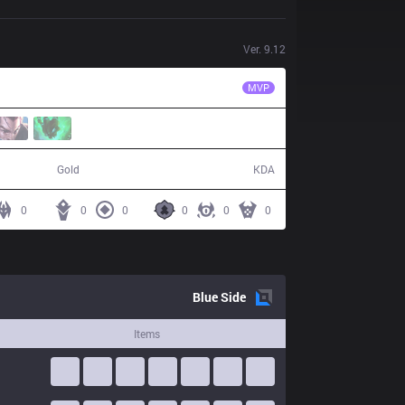
Ver.
9.12
LK
Celebrity
MVP
33,174
3 / 20 / 8
Gold
KDA
0
0
0
0
0
0
Blue
Side
Items