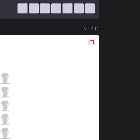
Ver.
9.12
Red
Side
GAM
Kiaya
0 / 6 / 2
GAM
Levi
1 / 2 / 2
GAM
Hieu3
1 / 4 / 2
GAM
Yoshino
0 / 3 / 1
GAM
Slay
1 / 5 / 1