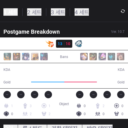
1 세트
2 세트
3 세트
4 세트
Postgame Breakdown
Ver.
10.7
결과
TF
13
10
EVS
31:49
Bans
13 / 10 / 23
10 / 13 / 13
KDA
KDA
32,100
31,400
Gold
Gold
Object
1
3
1
0
2
0
0
2
2
0
0
0