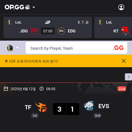
LoL
8. 7. 금
LoL
JDG
EDG
KT
07:00
🌟 LCK 프로게이머에게 과외 받기!
홈
경기 일정
순위
통계
승부 예측
프로빌
2020년 4월 12일
08:00
Live
결과
EVS
TF
3
1
1st
2nd