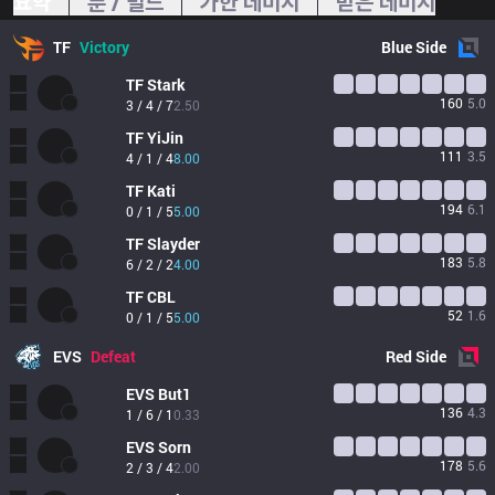
요약
룬 / 빌드
가한 데미지
받은 데미지
TF
Victory
Blue
Side
TF
Stark
160
5.0
3 / 4 / 7
2.50
TF
YiJin
111
3.5
4 / 1 / 4
8.00
TF
Kati
194
6.1
0 / 1 / 5
5.00
TF
Slayder
183
5.8
6 / 2 / 2
4.00
TF
CBL
52
1.6
0 / 1 / 5
5.00
EVS
Defeat
Red
Side
EVS
But1
136
4.3
1 / 6 / 1
0.33
EVS
Sorn
178
5.6
2 / 3 / 4
2.00