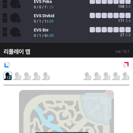
EVS
Peka
168
5.3
0 / 0 / 1
1.20
EVS
Divkid
171
5.4
5 / 1 / 1
6.00
EVS
Bie
27
0.8
0 / 1 / 6
6.00
리플레이 맵
Ver.
10.7
Blue
Side
Red
Side
12
11
13
11
8
11
11
12
11
8