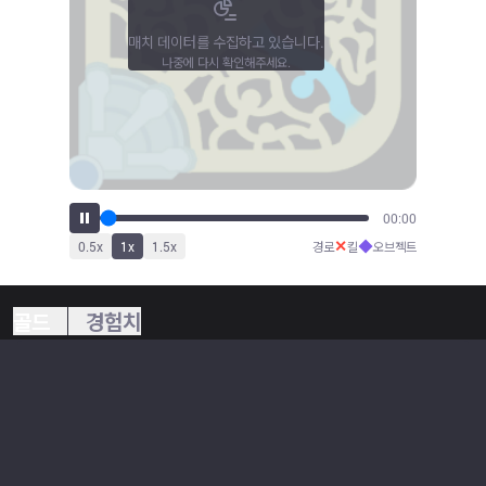
매치 데이터를 수집하고 있습니다.
나중에 다시 확인해주세요.
00:00
✕
◆
0.5
x
1
x
1.5
x
경로
킬
오브젝트
골드
경험치