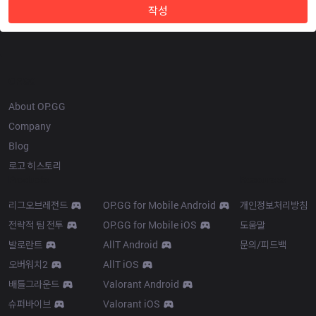
작성
OP.GG
About OP.GG
Company
Blog
로고 히스토리
Products
Resources
리그오브레전드
OP.GG for Mobile Android
개인정보처리방침
전략적 팀 전투
OP.GG for Mobile iOS
도움말
발로란트
AllT Android
문의/피드백
오버워치2
AllT iOS
배틀그라운드
Valorant Android
슈퍼바이브
Valorant iOS