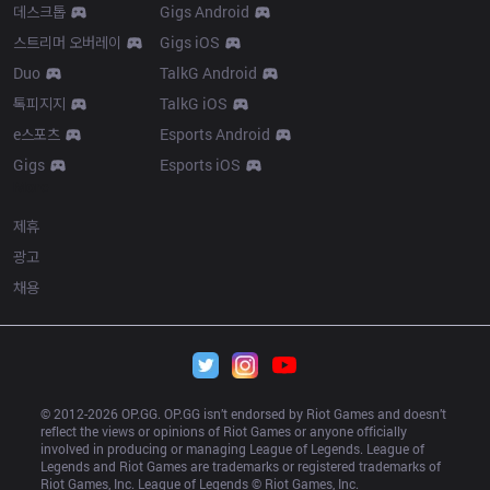
데스크톱
Gigs Android
스트리머 오버레이
Gigs iOS
Duo
TalkG Android
톡피지지
TalkG iOS
e스포츠
Esports Android
Gigs
Esports iOS
More
제휴
광고
채용
© 2012-
2026
 OP.GG. OP.GG isn’t endorsed by Riot Games and doesn’t 
reflect the views or opinions of Riot Games or anyone officially 
involved in producing or managing League of Legends. League of 
Legends and Riot Games are trademarks or registered trademarks of 
Riot Games, Inc. League of Legends © Riot Games, Inc.