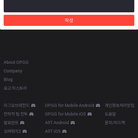
작성
OP.GG
About OP.GG
Company
Blog
로고 히스토리
Products
Resources
리그오브레전드
OP.GG for Mobile Android
개인정보처리방침
전략적 팀 전투
OP.GG for Mobile iOS
도움말
발로란트
AllT Android
문의/피드백
오버워치2
AllT iOS