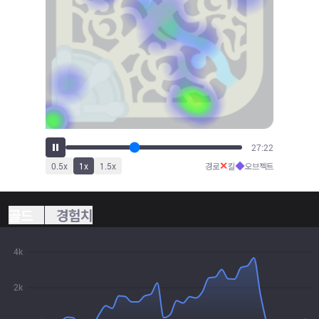
29:39
✕
◆
0.5
x
1
x
1.5
x
경로
킬
오브젝트
골드
경험치
4k
2k