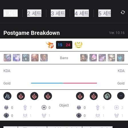
1 세트
2 세트
3 세트
4 세트
5 세트
Postgame Breakdown
Ver.
10.16
결과
TF
15
24
GAM
44:08
Bans
15 / 24 / 33
24 / 15 / 64
KDA
KDA
74,868
77,956
Gold
Gold
Object
0
7
0
0
9
2
0
1
1
0
1
1