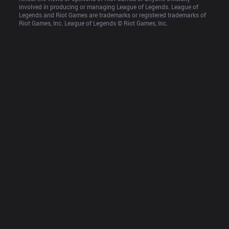
involved in producing or managing League of Legends. League of 
Legends and Riot Games are trademarks or registered trademarks of 
Riot Games, Inc. League of Legends © Riot Games, Inc.