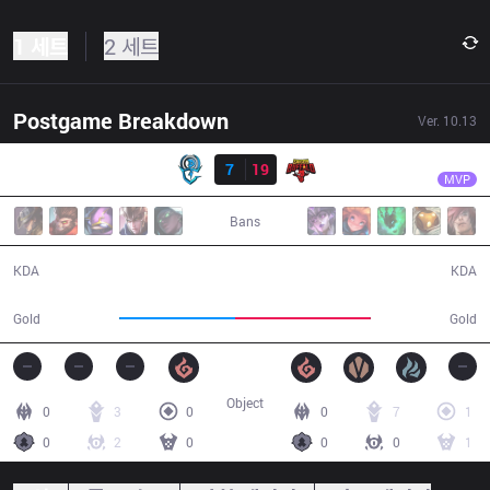
1 세트
2 세트
Postgame Breakdown
Ver.
10.13
결과
SGB
Meliodas
OPG
7
19
SGB
27:16
MVP
Bans
7 / 19 / 22
19 / 7 / 58
KDA
KDA
44,742
52,276
Gold
Gold
Object
0
3
0
0
7
1
0
2
0
0
0
1