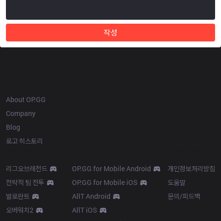
작성
OP.GG
About OP.GG
Company
Blog
로고 히스토리
Products
Resources
리그오브레전드
OP.GG for Mobile Android
개인정보처리방침
전략적 팀 전투
OP.GG for Mobile iOS
도움말
발로란트
AllT Android
문의/피드백
오버워치2
AllT iOS