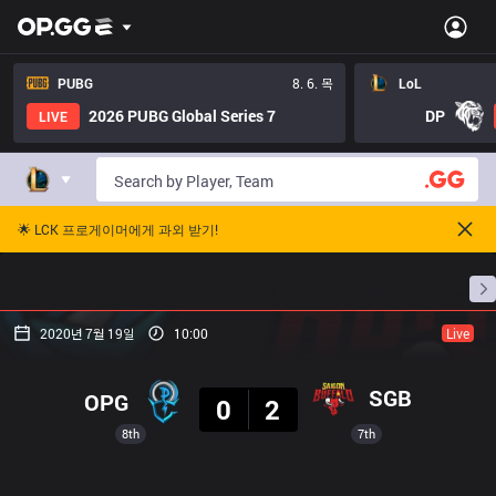
PUBG
8. 6. 목
LoL
2026 PUBG Global Series 7
DP
LIVE
🌟 LCK 프로게이머에게 과외 받기!
홈
경기 일정
순위
통계
승부 예측
프로빌
2020년 7월 19일
10:00
Live
결과
SGB
OPG
0
2
8th
7th