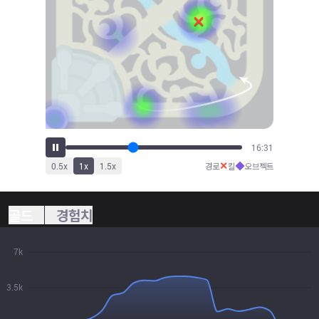
18:15
✕
◆
0.5
x
1
x
1.5
x
경로
킬
오브젝트
골드
경험치
7k
3.5k