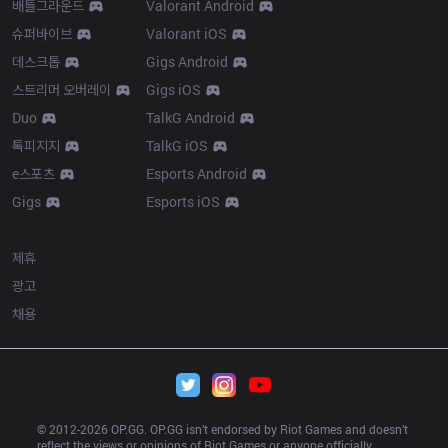
배틀그라운드
Valorant Android
슈퍼바이브
Valorant iOS
데스크톱
Gigs Android
스트리머 오버레이
Gigs iOS
Duo
TalkG Android
톡피지지
TalkG iOS
e스포츠
Esports Android
Gigs
Esports iOS
More
제휴
광고
채용
© 2012-
2026
 OP.GG. OP.GG isn’t endorsed by Riot Games and doesn’t 
reflect the views or opinions of Riot Games or anyone officially 