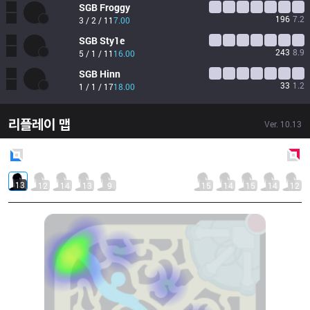
SGB
Froggy
196
7.2
3 / 2 / 11
7.00
SGB
Sty1e
243
8.9
5 / 1 / 11
16.00
SGB
Hinn
33
1.2
1 / 1 / 17
18.00
리플레이 맵
Ver.
10.13
Blue
Side
Red
Side
13
12
14
13
9
15
14
15
14
12