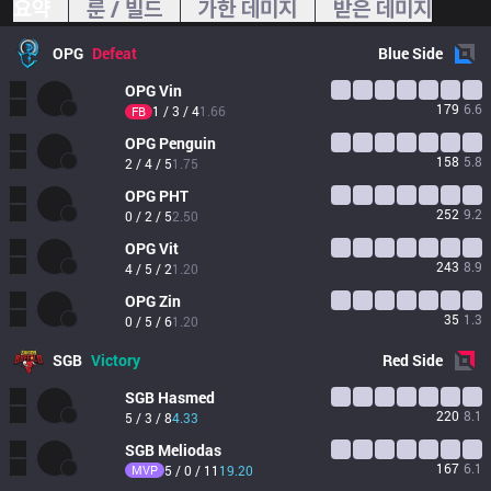
요약
룬 / 빌드
가한 데미지
받은 데미지
OPG
Defeat
Blue
Side
OPG
Vin
179
6.6
1 / 3 / 4
1.66
FB
OPG
Penguin
158
5.8
2 / 4 / 5
1.75
OPG
PHT
252
9.2
0 / 2 / 5
2.50
OPG
Vit
243
8.9
4 / 5 / 2
1.20
OPG
Zin
35
1.3
0 / 5 / 6
1.20
SGB
Victory
Red
Side
SGB
Hasmed
220
8.1
5 / 3 / 8
4.33
SGB
Meliodas
167
6.1
MVP
5 / 0 / 11
19.20