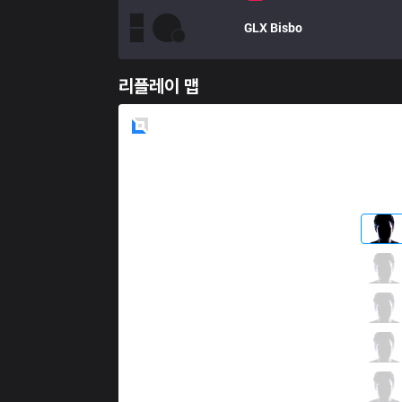
GLX
Bisbo
리플레이 맵
Blue
Side
OPG
Simon
5 / 5 / 5
OPG
Penguin
3 / 8 / 3
OPG
Jerry
4 / 8 / 5
OPG
Vit
3 / 9 / 9
OPG
H3
1 / 7 / 6