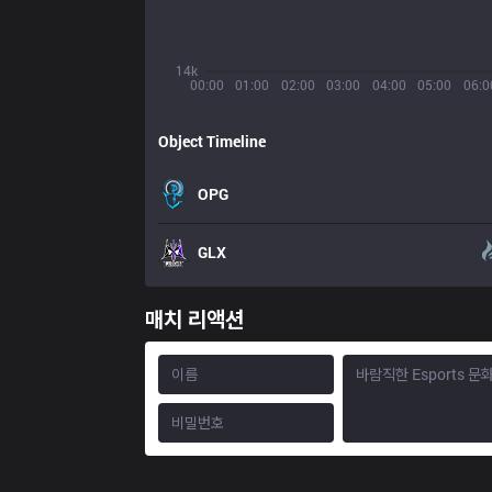
14k
00:00
01:00
02:00
03:00
04:00
05:00
06:0
Object Timeline
OPG
GLX
매치 리액션