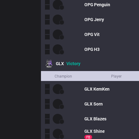
OPG
Penguin
OPG
Jerry
OPG
Vit
OPG
H3
GLX
Victory
Champion
Player
GLX
KemKen
GLX
Sorn
GLX
Blazes
GLX
Shine
FB