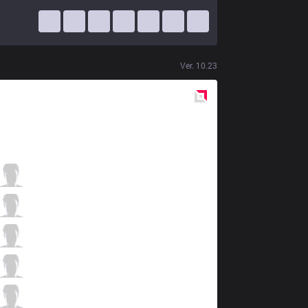
Ver.
10.23
Red
Side
GLX
KemKen
6 / 2 / 21
GLX
Sorn
17 / 1 / 12
GLX
Blazes
4 / 3 / 10
GLX
Shine
7 / 5 / 14
GLX
Bisbo
3 / 5 / 17