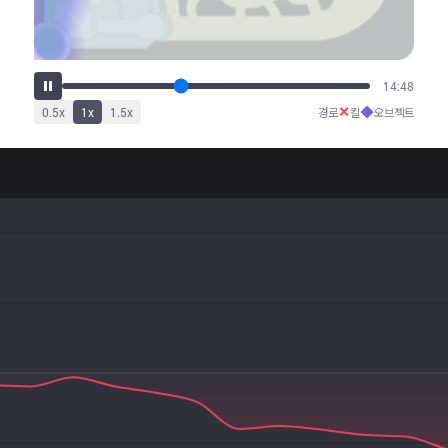
18:23
✕
◆
0.5
x
1
x
1.5
x
경로
킬
오브젝트