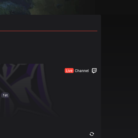
Live
Channel
1st