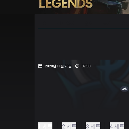
홈
경기 일정
순위
통계
승부
2020년 11월 28일
07:00
4th
1 세트
2 세트
3 세트
4 세트