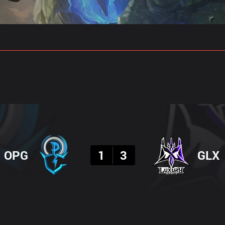
 예측
프로빌드
결과
OPG
1
3
GLX