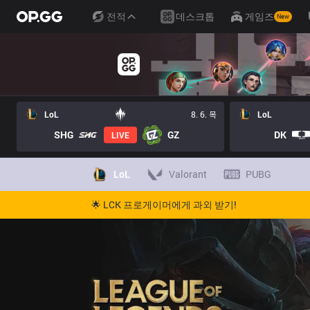
전적
데스크톱
게임즈
New
LoL
8. 6. 목
LoL
SHG
GZ
DK
LIVE
LoL
Valorant
PUBG
🌟 LCK 프로게이머에게 과외 받기!