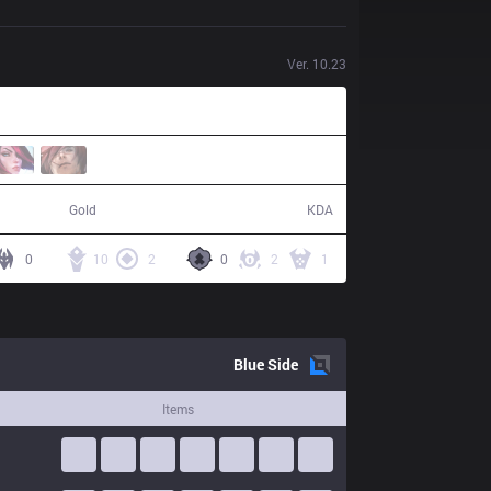
Ver.
10.23
56,331
37 / 16 / 74
Gold
KDA
0
10
2
0
2
1
Blue
Side
Items