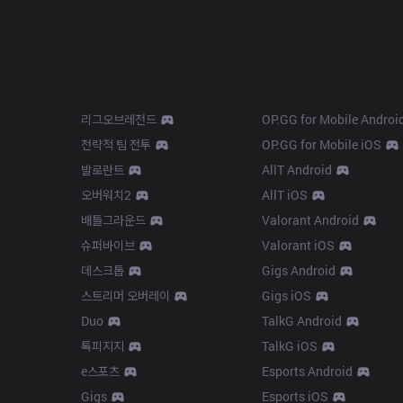
Products
Apps
리그오브레전드
OP.GG for Mobile Androi
전략적 팀 전투
OP.GG for Mobile iOS
발로란트
AllT Android
오버워치2
AllT iOS
배틀그라운드
Valorant Android
슈퍼바이브
Valorant iOS
데스크톱
Gigs Android
스트리머 오버레이
Gigs iOS
Duo
TalkG Android
톡피지지
TalkG iOS
e스포츠
Esports Android
Gigs
Esports iOS