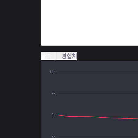
골드
경험치
14k
7k
0k
7k