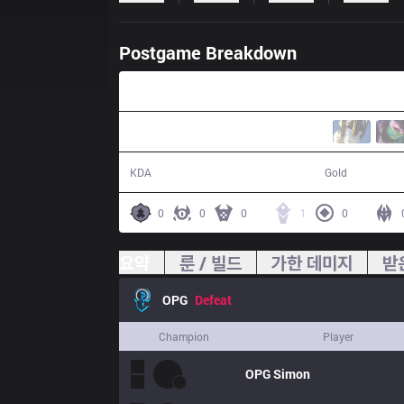
Postgame Breakdown
24:26
16 / 37 / 28
42,423
KDA
Gold
0
0
0
1
0
요약
룬 / 빌드
가한 데미지
받
OPG
Defeat
Champion
Player
OPG
Simon