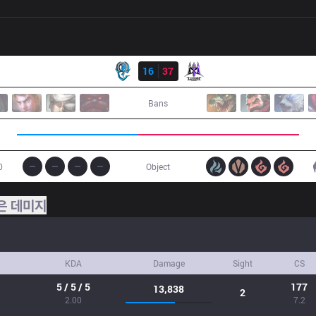
결과
OPG
16
37
GLX
Bans
0
Object
은 데미지
KDA
Damage
Sight
CS
5 / 5 / 5
177
13,838
2
2.00
7.2