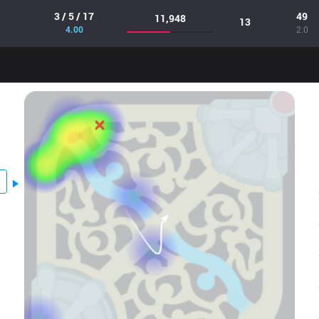
3 / 5 / 17
49
11,948
13
4.00
2.0