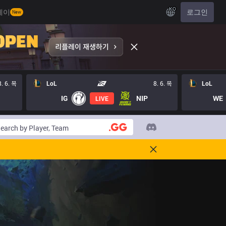
KO
레이
로그인
New
8. 6. 목
LoL
8. 6. 목
LoL
IG
NIP
WE
LIVE