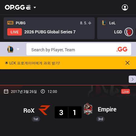
PUBG
8. 5. 수
LoL
2026 PUBG Global Series 7
LGD
LIVE
🌟 LCK 프로게이머에게 과외 받기!
홈
경기 일정
순위
통계
승부 예측
프로빌
2017년 3월 26일
12:00
Live
결과
Empire
RoX
3
1
1st
3rd