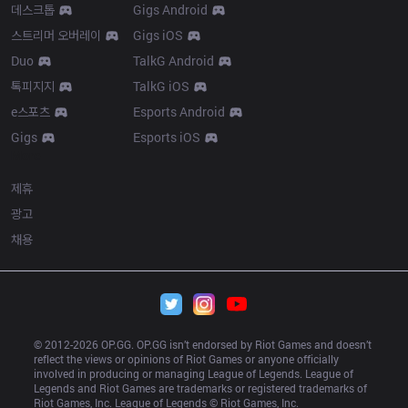
데스크톱
Gigs Android
스트리머 오버레이
Gigs iOS
Duo
TalkG Android
톡피지지
TalkG iOS
e스포츠
Esports Android
Gigs
Esports iOS
More
제휴
광고
채용
© 2012-
2026
 OP.GG. OP.GG isn’t endorsed by Riot Games and doesn’t 
reflect the views or opinions of Riot Games or anyone officially 
involved in producing or managing League of Legends. League of 
Legends and Riot Games are trademarks or registered trademarks of 
Riot Games, Inc. League of Legends © Riot Games, Inc.