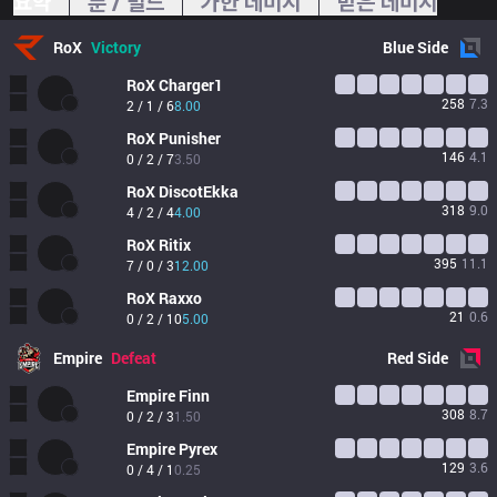
요약
룬 / 빌드
가한 데미지
받은 데미지
RoX
Victory
Blue
Side
RoX
Charger1
258
7.3
2 / 1 / 6
8.00
RoX
Punisher
146
4.1
0 / 2 / 7
3.50
RoX
DiscotEkka
318
9.0
4 / 2 / 4
4.00
RoX
Ritix
395
11.1
7 / 0 / 3
12.00
RoX
Raxxo
21
0.6
0 / 2 / 10
5.00
Empire
Defeat
Red
Side
Empire
Finn
308
8.7
0 / 2 / 3
1.50
Empire
Pyrex
129
3.6
0 / 4 / 1
0.25