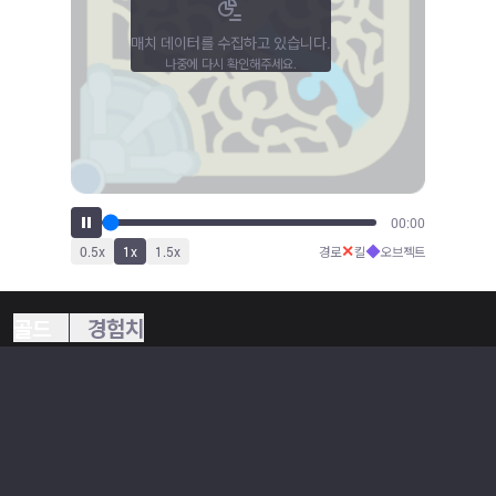
매치 데이터를 수집하고 있습니다.
나중에 다시 확인해주세요.
00:00
✕
◆
0.5
x
1
x
1.5
x
경로
킬
오브젝트
골드
경험치