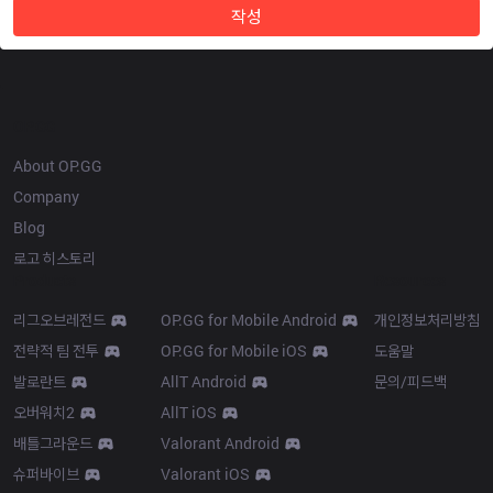
작성
OP.GG
About OP.GG
Company
Blog
로고 히스토리
Products
Resources
리그오브레전드
OP.GG for Mobile Android
개인정보처리방침
전략적 팀 전투
OP.GG for Mobile iOS
도움말
발로란트
AllT Android
문의/피드백
오버워치2
AllT iOS
배틀그라운드
Valorant Android
슈퍼바이브
Valorant iOS