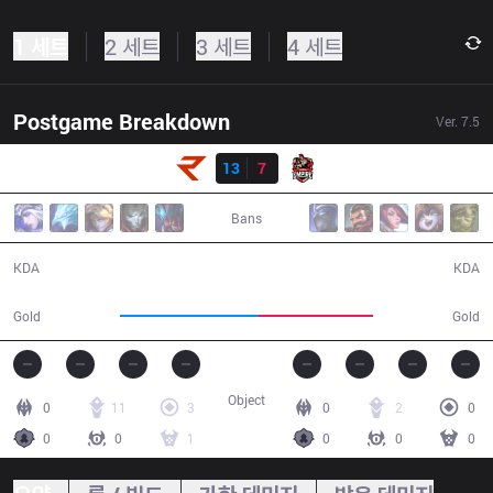
1 세트
2 세트
3 세트
4 세트
Postgame Breakdown
Ver.
7.5
결과
RoX
13
7
Empire
35:26
Bans
13 / 7 / 30
7 / 13 / 9
KDA
KDA
67,558
56,121
Gold
Gold
Object
0
11
3
0
2
0
0
0
1
0
0
0