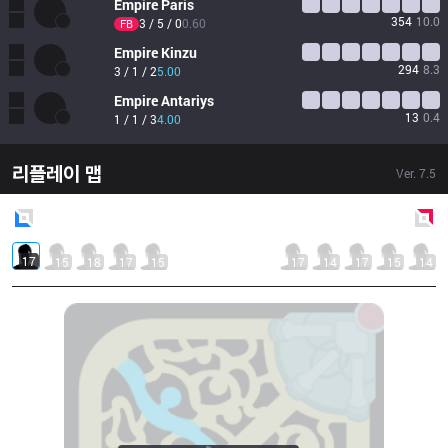
Empire
Paris
354
10.0
3 / 5 / 0
0.60
FB
Empire
Kinzu
294
8.3
3 / 1 / 2
5.00
Empire
Antariys
13
0.4
1 / 1 / 3
4.00
리플레이 맵
Ver.
7.5
Blue
Side
Red
Side
17
15
18
17
15
17
14
17
15
14