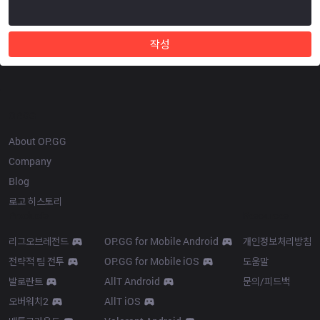
작성
OP.GG
About OP.GG
Company
Blog
로고 히스토리
Products
Resources
리그오브레전드
OP.GG for Mobile Android
개인정보처리방침
전략적 팀 전투
OP.GG for Mobile iOS
도움말
발로란트
AllT Android
문의/피드백
오버워치2
AllT iOS