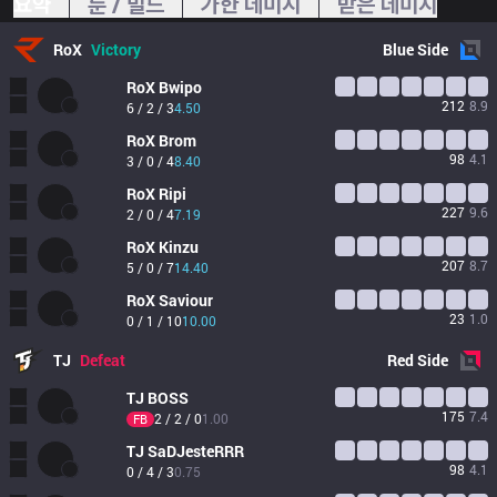
요약
룬 / 빌드
가한 데미지
받은 데미지
RoX
Victory
Blue
Side
RoX
Bwipo
212
8.9
6 / 2 / 3
4.50
RoX
Brom
98
4.1
3 / 0 / 4
8.40
RoX
Ripi
227
9.6
2 / 0 / 4
7.19
RoX
Kinzu
207
8.7
5 / 0 / 7
14.40
RoX
Saviour
23
1.0
0 / 1 / 10
10.00
TJ
Defeat
Red
Side
TJ
BOSS
175
7.4
2 / 2 / 0
1.00
FB
TJ
SaDJesteRRR
98
4.1
0 / 4 / 3
0.75