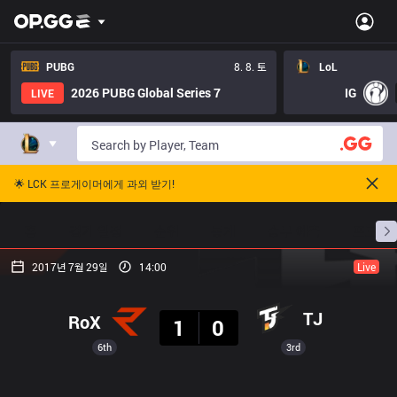
PUBG
8. 8. 토
LoL
2026 PUBG Global Series 7
IG
LIVE
🌟 LCK 프로게이머에게 과외 받기!
홈
경기 일정
순위
통계
승부 예측
프로빌
2017년 7월 29일
14:00
Live
결과
TJ
RoX
1
0
6th
3rd