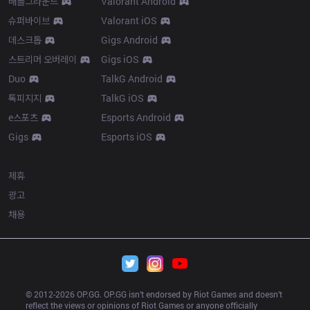
배틀그라운드
Valorant Android
슈퍼바이브
Valorant iOS
데스크톱
Gigs Android
스트리머 오버레이
Gigs iOS
Duo
TalkG Android
톡피지지
TalkG iOS
e스포츠
Esports Android
Gigs
Esports iOS
More
제휴
광고
채용
© 2012-
2026
 OP.GG. OP.GG isn’t endorsed by Riot Games and doesn’t 
reflect the views or opinions of Riot Games or anyone officially 