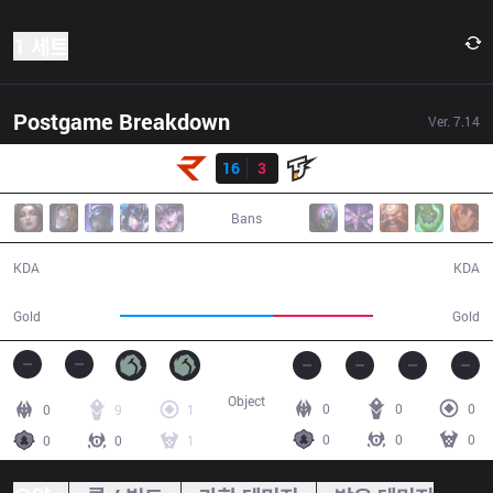
1 세트
Postgame Breakdown
Ver.
7.14
결과
RoX
16
3
TJ
23:45
Bans
16 / 3 / 28
3 / 16 / 4
KDA
KDA
50,123
32,839
Gold
Gold
Object
0
0
0
0
9
1
0
0
0
0
0
1