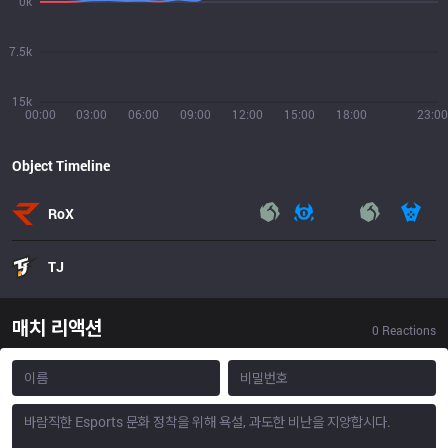
0k
7.5k
15k
00:00
03:00
06:00
09:00
12:00
15:00
18:00
23:00
Object Timeline
RoX
TJ
매치 리액션
0
Reactions