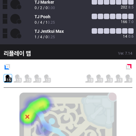
TJ
Marker
202
8.5
0 / 2 / 0
0.00
TJ
Pooh
166
7.0
0 / 4 / 1
0.25
TJ
Jestkui Max
14
0.6
1 / 4 / 0
0.25
리플레이 맵
Ver.
7.14
Blue
Side
Red
Side
15
13
15
13
12
13
11
13
11
9