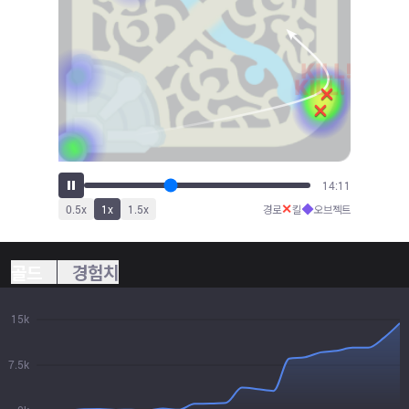
15:41
✕
◆
0.5
x
1
x
1.5
x
경로
킬
오브젝트
골드
경험치
15k
7.5k