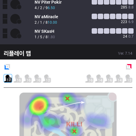
NV
Piter Pokir
285
8.8
4 / 2 / 9
6.50
NV
aMiracle
223
6.9
2 / 1 / 8
10.00
NV
SKasH
24
0.7
1 / 5 / 8
1.80
리플레이 맵
Ver.
7.14
Blue
Side
Red
Side
17
16
16
16
12
16
14
16
14
12