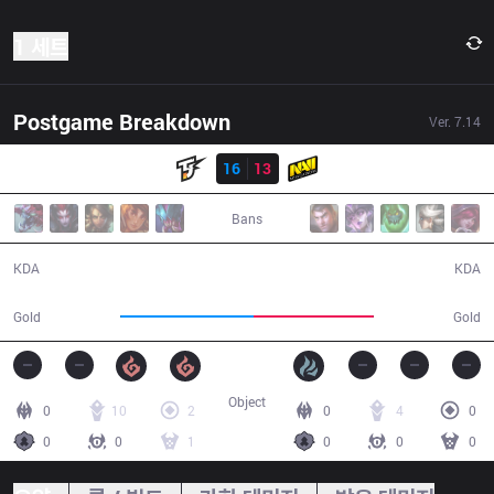
1 세트
Postgame Breakdown
Ver.
7.14
결과
TJ
16
13
NV
32:14
Bans
16 / 13 / 41
13 / 16 / 34
KDA
KDA
61,992
55,523
Gold
Gold
Object
0
10
2
0
4
0
0
0
1
0
0
0