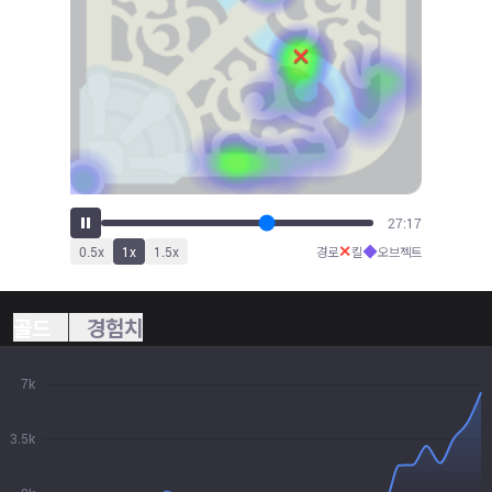
28:29
✕
◆
0.5
x
1
x
1.5
x
경로
킬
오브젝트
골드
경험치
7k
3.5k