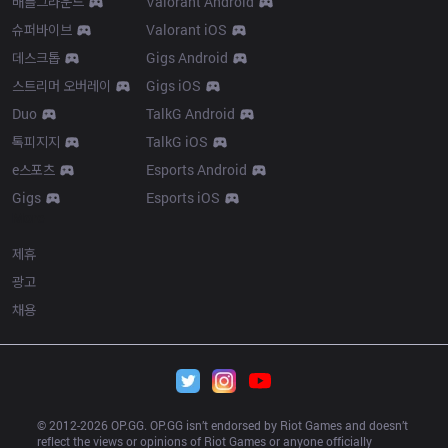
배틀그라운드
Valorant Android
슈퍼바이브
Valorant iOS
데스크톱
Gigs Android
스트리머 오버레이
Gigs iOS
Duo
TalkG Android
톡피지지
TalkG iOS
e스포츠
Esports Android
Gigs
Esports iOS
More
제휴
광고
채용
© 2012-
2026
 OP.GG. OP.GG isn’t endorsed by Riot Games and doesn’t 
reflect the views or opinions of Riot Games or anyone officially 