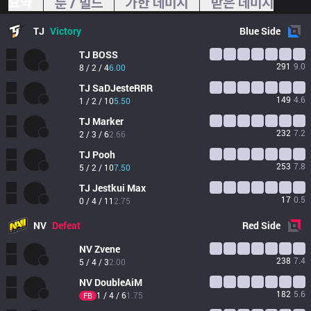
요약
룬 / 빌드
가한 데미지
받은 데미지
TJ
Victory
Blue
Side
TJ
BOSS
291
9.0
8 / 2 / 4
6.00
TJ
SaDJesteRRR
149
4.6
1 / 2 / 10
5.50
TJ
Marker
232
7.2
2 / 3 / 6
2.66
TJ
Pooh
253
7.8
5 / 2 / 10
7.50
TJ
Jestkui Max
17
0.5
0 / 4 / 11
2.75
NV
Defeat
Red
Side
NV
Zvene
238
7.4
5 / 4 / 3
2.00
NV
DoubleAiM
182
5.6
1 / 4 / 6
1.75
FB