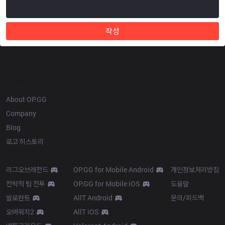
작성
OP.GG
About OP.GG
Company
Blog
로고 히스토리
Products
Resources
리그오브레전드
OP.GG for Mobile Android
개인정보처리방침
전략적 팀 전투
OP.GG for Mobile iOS
도움말
발로란트
AllT Android
문의/피드백
오버워치2
AllT iOS