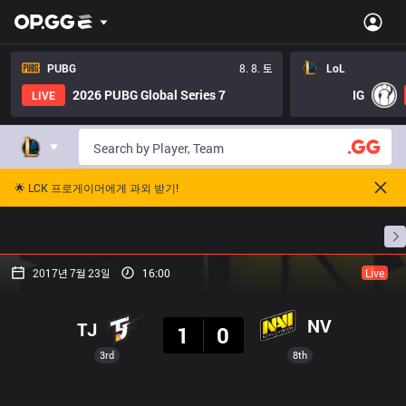
PUBG
8. 8. 토
LoL
2026 PUBG Global Series 7
IG
LIVE
🌟 LCK 프로게이머에게 과외 받기!
홈
경기 일정
순위
통계
승부 예측
프로빌
2017년 7월 23일
16:00
Live
결과
NV
TJ
1
0
3rd
8th