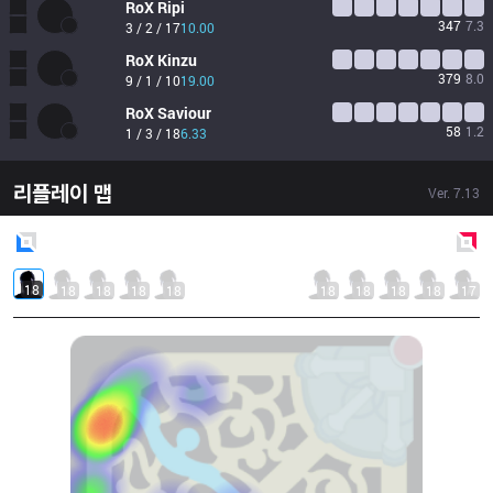
RoX
Ripi
347
7.3
3 / 2 / 17
10.00
RoX
Kinzu
379
8.0
9 / 1 / 10
19.00
RoX
Saviour
58
1.2
1 / 3 / 18
6.33
리플레이 맵
Ver.
7.13
Blue
Side
Red
Side
18
18
18
18
18
18
18
18
18
17