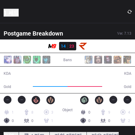
1 세트
Postgame Breakdown
Ver.
7.13
결과
M19
14
23
RoX
47:30
Bans
14 / 23 / 40
23 / 14 / 68
KDA
KDA
86,276
86,663
Gold
Gold
Object
1
8
3
0
9
4
0
0
1
0
0
2