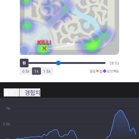
32:20
✕
◆
0.5
x
1
x
1.5
x
경로
킬
오브젝트
골드
경험치
7k
3.5k