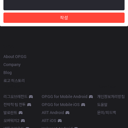
작성
OP.GG
About OP.GG
Company
Blog
로고 히스토리
Products
Resources
리그오브레전드
OP.GG for Mobile Android
개인정보처리방침
전략적 팀 전투
OP.GG for Mobile iOS
도움말
발로란트
AllT Android
문의/피드백
오버워치2
AllT iOS