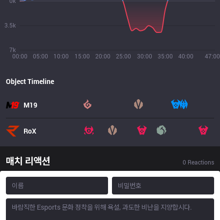
0k
3.5k
7k
00:00
05:00
10:00
15:00
20:00
25:00
30:00
35:00
40:00
47:00
Object Timeline
M19
RoX
매치 리액션
0
Reactions