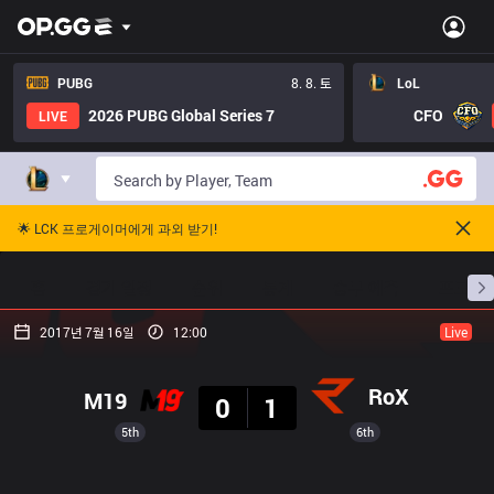
PUBG
8. 8. 토
LoL
2026 PUBG Global Series 7
CFO
LIVE
🌟 LCK 프로게이머에게 과외 받기!
홈
경기 일정
순위
통계
승부 예측
프로빌
2017년 7월 16일
12:00
Live
결과
RoX
M19
0
1
5th
6th