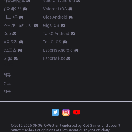
배틀그라운드
Valorant Android
슈퍼바이브
Valorant iOS
데스크톱
Gigs Android
스트리머 오버레이
Gigs iOS
Duo
TalkG Android
톡피지지
TalkG iOS
e스포츠
Esports Android
Gigs
Esports iOS
More
제휴
광고
채용
© 2012-
2026
 OP.GG. OP.GG isn’t endorsed by Riot Games and doesn’t 
reflect the views or opinions of Riot Games or anyone officially 