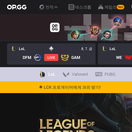
전적
데스크톱
게임즈
New
LoL
8. 7. 금
LoL
DFM
GAM
WE
LIVE
LoL
Valorant
PUBG
🌟 LCK 프로게이머에게 과외 받기!