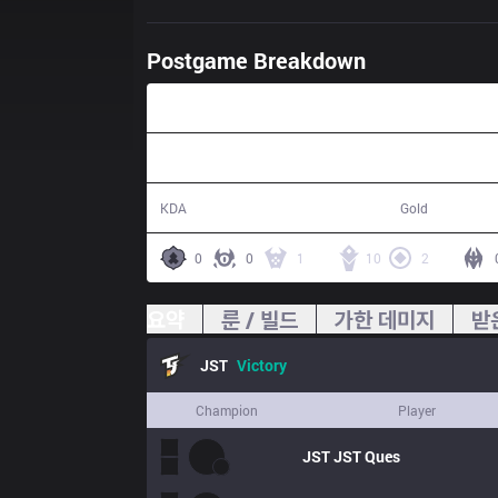
Postgame Breakdown
42:57
23 / 17 / 58
81,154
KDA
Gold
0
0
1
10
2
요약
룬 / 빌드
가한 데미지
받
JST
Victory
Champion
Player
JST
JST Ques