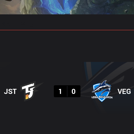
 예측
프로빌드
결과
JST
1
0
VEG