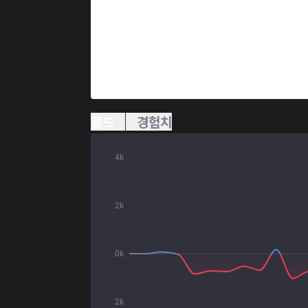
골드
경험치
4k
2k
0k
2k