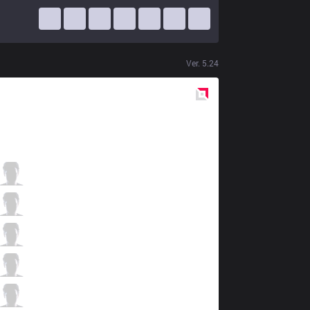
Ver.
5.24
Red
Side
VEG
NoNHoly
0 / 6 / 10
VEG
Zanzarah
5 / 4 / 5
VEG
Drobovik123
4 / 2 / 10
VEG
Tauren
8 / 6 / 4
VEG
WildHeart
0 / 5 / 12