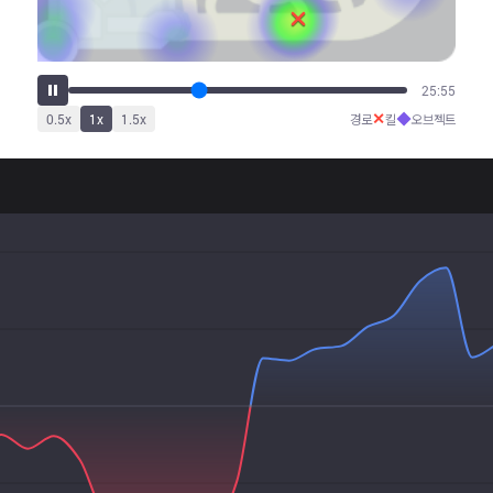
32:26
✕
◆
0.5
x
1
x
1.5
x
경로
킬
오브젝트