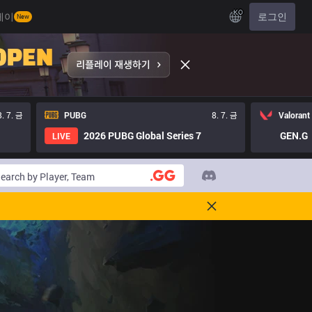
KO
레이
로그인
New
8. 7. 금
PUBG
8. 7. 금
Valorant
2026 PUBG Global Series 7
GEN.G
LIVE