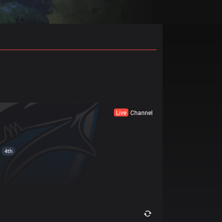
Live
Channel
4th