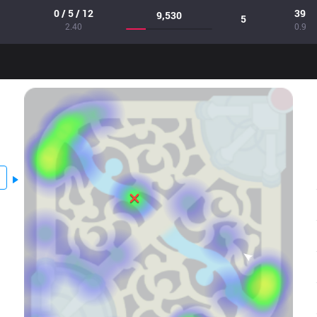
0 / 5 / 12
39
9,530
5
2.40
0.9