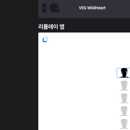
VEG
WildHeart
리플레이 맵
Blue
Side
JST
JST Ques
3 / 3 / 10
JST
Neiman
1 / 6 / 10
JST
Marker
11 / 2 / 7
JST
Blasting
6 / 4 / 12
JST
Antariys
2 / 2 / 19