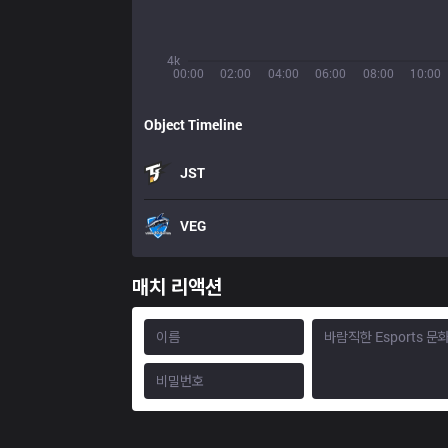
4k
00:00
02:00
04:00
06:00
08:00
10:00
Object Timeline
JST
VEG
매치 리액션