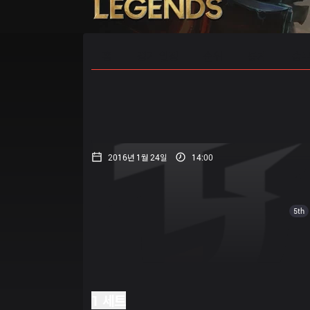
홈
경기 일정
순위
통계
승부
2016년 1월 24일
14:00
5th
1 세트