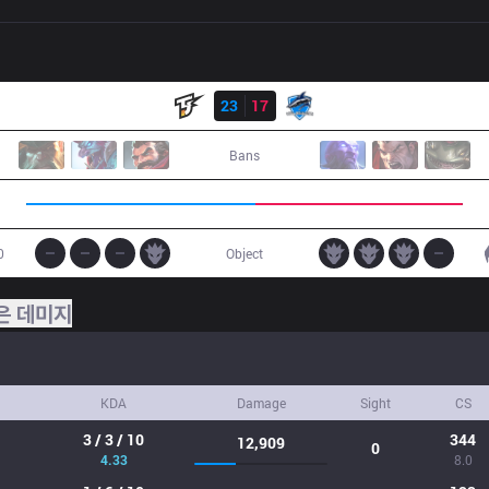
결과
JST
23
17
VEG
Bans
0
Object
은 데미지
KDA
Damage
Sight
CS
3 / 3 / 10
344
12,909
0
4.33
8.0