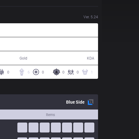
Ver.
5.24
73,641
17 / 23 / 41
Gold
KDA
0
6
0
0
0
1
Blue
Side
Items