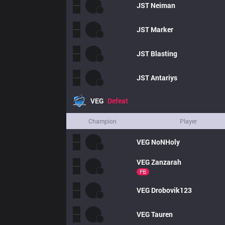
JST
Neiman
JST
Marker
JST
Blasting
JST
Antariys
VEG
Defeat
Champion
Player
VEG
NoNHoly
VEG
Zanzarah
FB
VEG
Drobovik123
VEG
Tauren