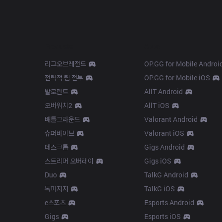
Products
Apps
리그오브레전드
OP.GG for Mobile Androi
전략적 팀 전투
OP.GG for Mobile iOS
발로란트
AllT Android
오버워치2
AllT iOS
배틀그라운드
Valorant Android
슈퍼바이브
Valorant iOS
데스크톱
Gigs Android
스트리머 오버레이
Gigs iOS
Duo
TalkG Android
톡피지지
TalkG iOS
e스포츠
Esports Android
Gigs
Esports iOS