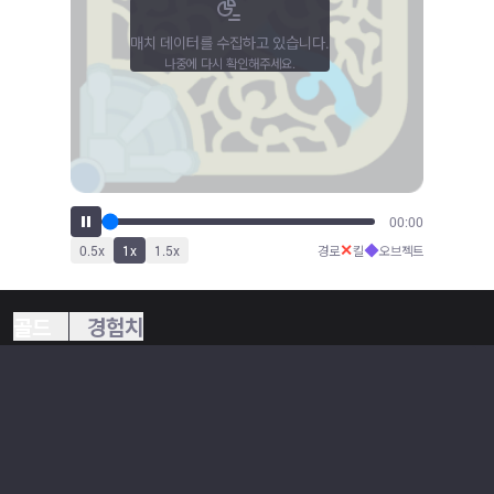
매치 데이터를 수집하고 있습니다.
나중에 다시 확인해주세요.
00:00
✕
◆
0.5
x
1
x
1.5
x
경로
킬
오브젝트
골드
경험치