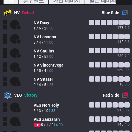
요약
룬 / 빌드
가한 데미지
받은 데미지
NV
Defeat
Blue
Side
NV
Doxy
177
5.6
1 / 6 / 2
0.50
NV
Lasagna
112
3.6
3 / 4 / 1
1.00
NV
Saulius
230
7.3
1 / 2 / 5
3.00
NV
VincentVega
269
8.5
1 / 5 / 4
1.00
NV
SKasH
18
0.6
0 / 4 / 5
1.25
VEG
Victory
Red
Side
VEG
NoNHoly
275
8.7
3 / 3 / 10
4.33
VEG
Zanzarah
145
4.6
5 / 1 / 9
14.00
FB