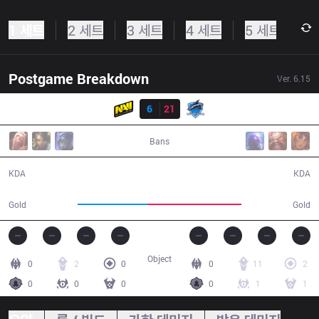
1 세트
2 세트
3 세트
4 세트
5 세트
Postgame Breakdown
Ver.
6.15
결과
NV
6
21
VEG
31:31
Bans
6 / 21 / 17
21 / 6 / 55
KDA
KDA
49,024
66,217
Gold
Gold
Object
0
2
0
0
11
2
0
0
0
0
1
1