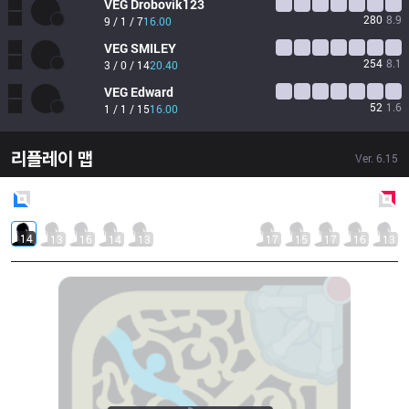
VEG
Drobovik123
280
8.9
9 / 1 / 7
16.00
VEG
SMILEY
254
8.1
3 / 0 / 14
20.40
VEG
Edward
52
1.6
1 / 1 / 15
16.00
리플레이 맵
Ver.
6.15
Blue
Side
Red
Side
14
13
16
14
13
17
15
17
16
13