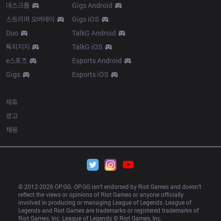
데스크톱
Gigs Android
스트리머 오버레이
Gigs iOS
Duo
TalkG Android
톡피지지
TalkG iOS
e스포츠
Esports Android
Gigs
Esports iOS
More
제휴
광고
채용
© 2012-
2026
 OP.GG. OP.GG isn’t endorsed by Riot Games and doesn’t 
reflect the views or opinions of Riot Games or anyone officially 
involved in producing or managing League of Legends. League of 
Legends and Riot Games are trademarks or registered trademarks of 
Riot Games, Inc. League of Legends © Riot Games, Inc.