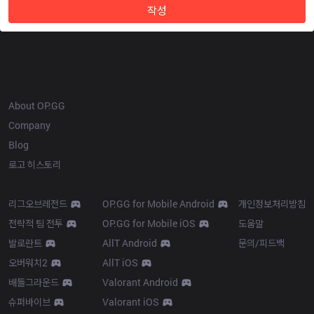
작성
OP.GG
About OP.GG
Company
Blog
로고 히스토리
Products
Resources
리그오브레전드
OP.GG for Mobile Android
개인정보처리방침
전략적 팀 전투
OP.GG for Mobile iOS
도움말
발로란트
AllT Android
문의/피드백
오버워치2
AllT iOS
배틀그라운드
Valorant Android
슈퍼바이브
Valorant iOS