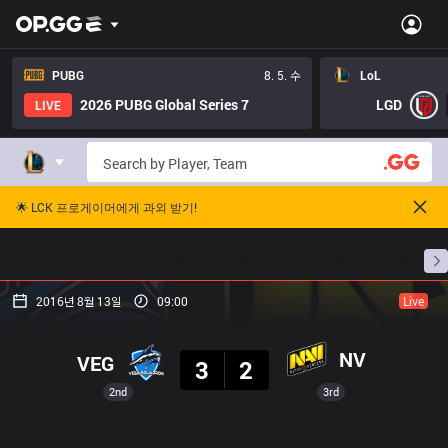
PUBG
8. 5. 수
LoL
2026 PUBG Global Series 7
LGD
LIVE
🌟 LCK 프로게이머에게 과외 받기!
홈
경기 일정
순위
통계
승부 예측
프로빌
2016년 8월 13일
09:00
Live
결과
NV
VEG
3
2
2nd
3rd