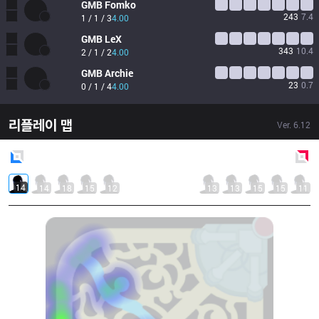
GMB
Fomko
243
7.4
1 / 1 / 3
4.00
GMB
LeX
343
10.4
2 / 1 / 2
4.00
GMB
Archie
23
0.7
0 / 1 / 4
4.00
리플레이 맵
Ver.
6.12
Blue
Side
Red
Side
14
14
18
15
12
13
13
15
15
11