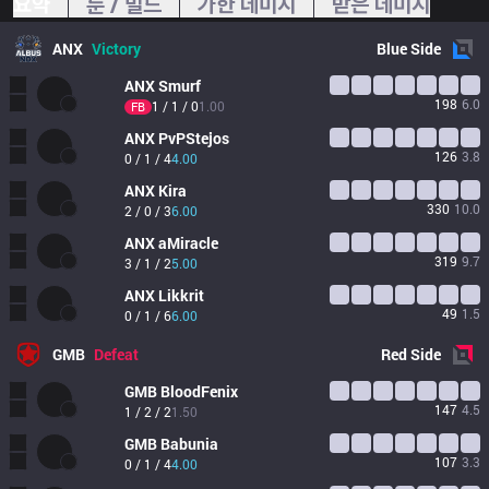
요약
룬 / 빌드
가한 데미지
받은 데미지
ANX
Victory
Blue
Side
ANX
Smurf
198
6.0
1 / 1 / 0
1.00
FB
ANX
PvPStejos
126
3.8
0 / 1 / 4
4.00
ANX
Kira
330
10.0
2 / 0 / 3
6.00
ANX
aMiracle
319
9.7
3 / 1 / 2
5.00
ANX
Likkrit
49
1.5
0 / 1 / 6
6.00
GMB
Defeat
Red
Side
GMB
BloodFenix
147
4.5
1 / 2 / 2
1.50
GMB
Babunia
107
3.3
0 / 1 / 4
4.00