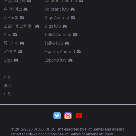
배틀그라운드
Valorant Android
슈퍼바이브
Valorant iOS
데스크톱
Gigs Android
스트리머 오버레이
Gigs iOS
Duo
TalkG Android
톡피지지
TalkG iOS
e스포츠
Esports Android
Gigs
Esports iOS
More
제휴
광고
채용
© 2012-
2026
 OP.GG. OP.GG isn’t endorsed by Riot Games and doesn’t 
reflect the views or opinions of Riot Games or anyone officially 