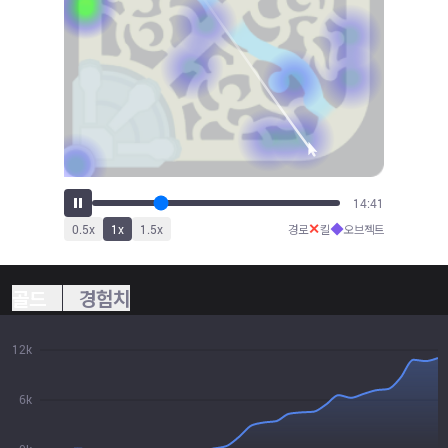
17:03
✕
◆
0.5
x
1
x
1.5
x
경로
킬
오브젝트
골드
경험치
12k
6k