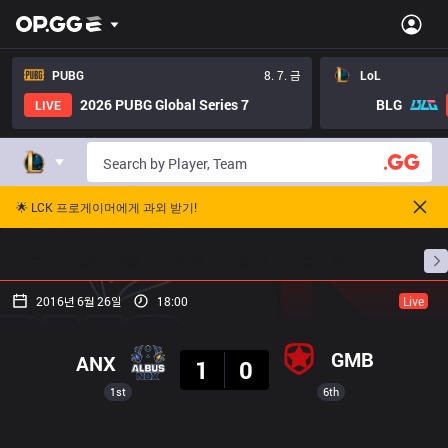
PUBG
8. 7. 금
LoL
2026 PUBG Global Series 7
BLG
LIVE
🌟 LCK 프로게이머에게 과외 받기!
홈
경기 일정
순위
통계
승부 예측
프로빌
2016년 6월 26일
18:00
Live
결과
GMB
ANX
1
0
1st
6th