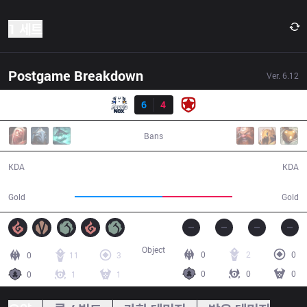
1 세트
Postgame Breakdown
Ver.
6.12
결과
ANX
6
4
GMB
32:55
Bans
6 / 4 / 15
4 / 6 / 15
KDA
KDA
62,167
49,318
Gold
Gold
Object
0
2
0
0
11
3
0
0
0
0
1
1