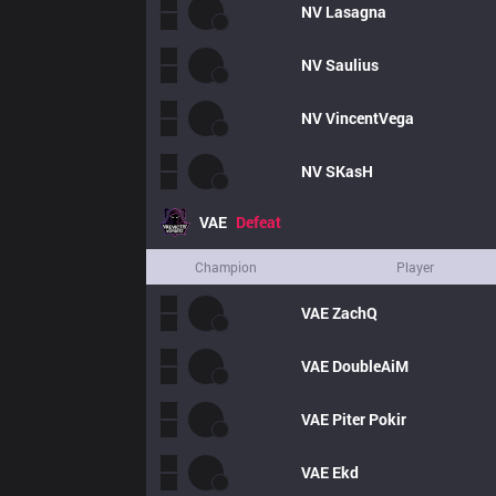
NV
Lasagna
NV
Saulius
NV
VincentVega
NV
SKasH
VAE
Defeat
Champion
Player
VAE
ZachQ
VAE
DoubleAiM
VAE
Piter Pokir
VAE
Ekd