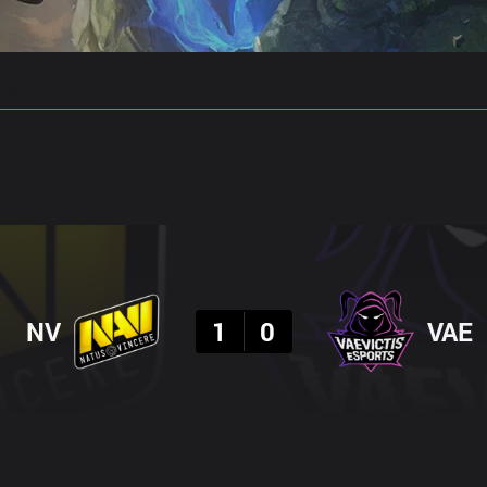
 예측
프로빌드
결과
NV
1
0
VAE