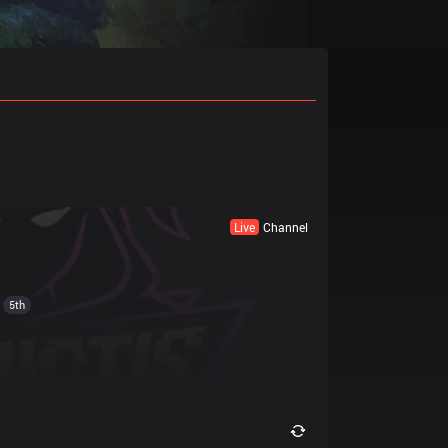
Live
Channel
5th