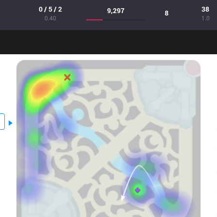
0 / 5 / 2
38
9,297
8
0.40
1.0