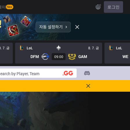
KO
레이
로그인
New
8. 7. 금
LoL
8. 7. 금
LoL
DFM
GAM
WE
09:00