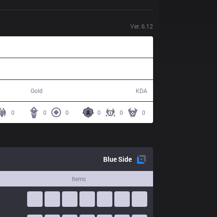
Ver.
6.12
58,496
5 / 18 / 10
Gold
KDA
0
0
0
0
0
0
Blue
Side
Items