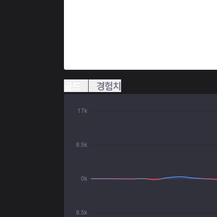
골드
경험치
17k
8.5k
0k
8.5k