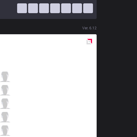
Ver.
6.12
Red
Side
VAE
ZachQ
2 / 6 / 3
VAE
DoubleAiM
0 / 3 / 2
VAE
Piter Pokir
1 / 1 / 2
VAE
Ekd
2 / 3 / 1
VAE
SaNTaS
0 / 5 / 2