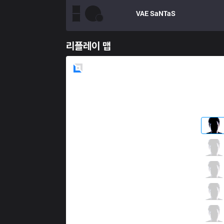
VAE
SaNTaS
리플레이 맵
Blue
Side
NV
Doxy
2 / 3 / 5
NV
Lasagna
2 / 2 / 12
NV
Saulius
4 / 0 / 4
NV
VincentVega
8 / 0 / 4
NV
SKasH
2 / 1 / 6