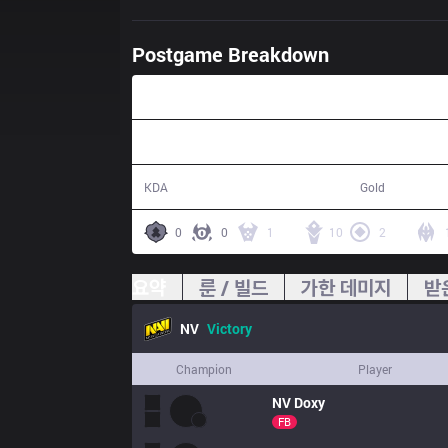
Postgame Breakdown
38:54
18 / 5 / 31
76,125
KDA
Gold
0
0
1
10
2
요약
룬 / 빌드
가한 데미지
받
NV
Victory
Champion
Player
NV
Doxy
FB