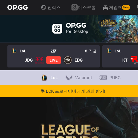
전적
데스크톱
게임즈
New
LoL
8. 7. 금
LoL
JDG
EDG
KT
LIVE
LoL
Valorant
PUBG
🌟 LCK 프로게이머에게 과외 받기!