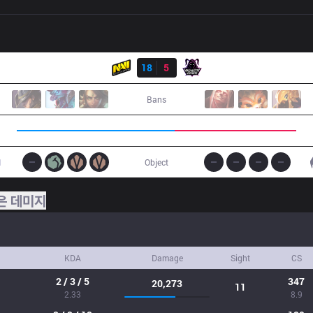
결과
NV
18
5
VAE
Bans
1
Object
은 데미지
KDA
Damage
Sight
CS
2 / 3 / 5
347
20,273
11
2.33
8.9