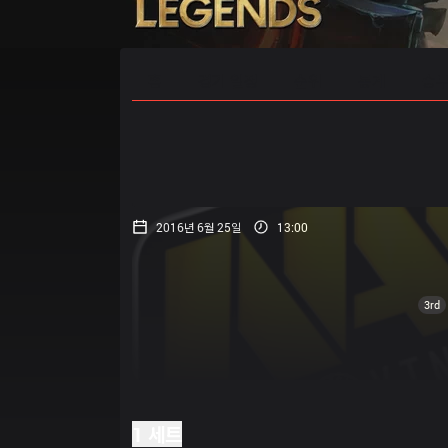
홈
경기 일정
순위
통계
승부
2016년 6월 25일
13:00
3rd
1 세트