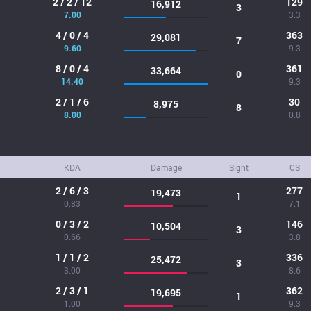
2 / 2 / 12
129
16,912
3
7.00
3.3
4 / 0 / 4
363
29,081
7
9.60
9.3
8 / 0 / 4
361
33,664
0
14.40
9.3
2 / 1 / 6
30
8,975
8
8.00
0.8
KDA
Damage
Sight
CS
2 / 6 / 3
277
19,473
1
0.83
7.1
0 / 3 / 2
146
10,504
3
0.66
3.8
1 / 1 / 2
336
25,472
3
3.00
8.6
2 / 3 / 1
362
19,695
1
1.00
9.3