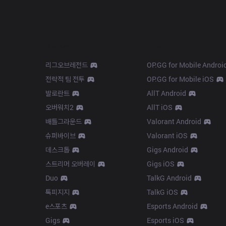
Products
Apps
리그오브레전드
OP.GG for Mobile Androi
전략적 팀 전투
OP.GG for Mobile iOS
발로란트
AllT Android
오버워치2
AllT iOS
배틀그라운드
Valorant Android
슈퍼바이브
Valorant iOS
데스크톱
Gigs Android
스트리머 오버레이
Gigs iOS
Duo
TalkG Android
톡피지지
TalkG iOS
e스포츠
Esports Android
Gigs
Esports iOS