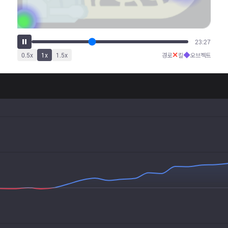
29:21
✕
◆
0.5
x
1
x
1.5
x
경로
킬
오브젝트