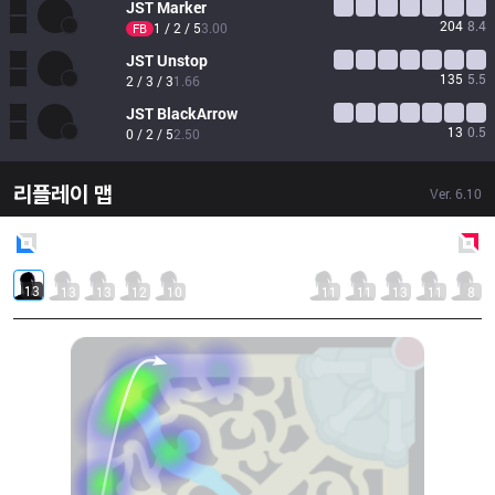
JST
Marker
204
8.4
1 / 2 / 5
3.00
FB
JST
Unstop
135
5.5
2 / 3 / 3
1.66
JST
BlackArrow
13
0.5
0 / 2 / 5
2.50
리플레이 맵
Ver.
6.10
Blue
Side
Red
Side
13
13
13
12
10
11
11
13
11
8