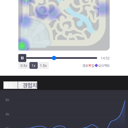
16:20
✕
◆
0.5
x
1
x
1.5
x
경로
킬
오브젝트
골드
경험치
8k
4k