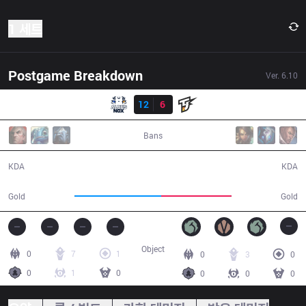
1 세트
Postgame Breakdown
Ver.
6.10
결과
ANX
12
6
JST
24:24
Bans
12 / 6 / 34
6 / 12 / 20
KDA
KDA
44,715
36,103
Gold
Gold
Object
0
7
1
0
3
0
0
1
0
0
0
0