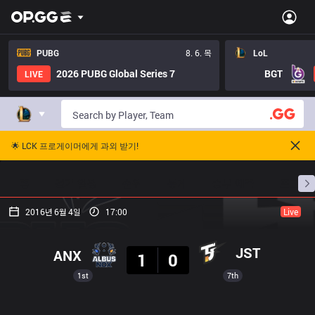
PUBG
8. 6. 목
LoL
2026 PUBG Global Series 7
BGT
LIVE
🌟 LCK 프로게이머에게 과외 받기!
홈
경기 일정
순위
통계
승부 예측
프로빌
2016년 6월 4일
17:00
Live
결과
JST
ANX
1
0
1st
7th