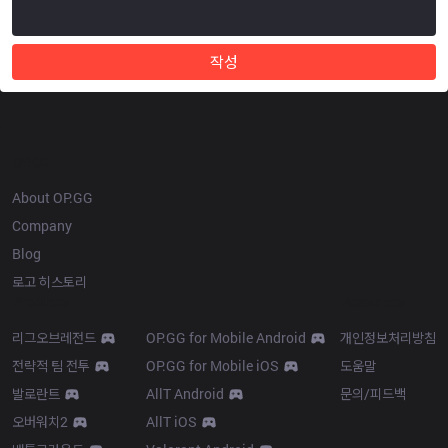
작성
OP.GG
About OP.GG
Company
Blog
로고 히스토리
Products
Resources
리그오브레전드
OP.GG for Mobile Android
개인정보처리방침
전략적 팀 전투
OP.GG for Mobile iOS
도움말
발로란트
AllT Android
문의/피드백
오버워치2
AllT iOS