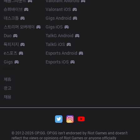
배틀그라운드
Valorant Android
슈퍼바이브
Valorant iOS
데스크톱
Gigs Android
스트리머 오버레이
Gigs iOS
Duo
TalkG Android
톡피지지
TalkG iOS
e스포츠
Esports Android
Gigs
Esports iOS
More
제휴
광고
채용
© 2012-
2026
 OP.GG. OP.GG isn’t endorsed by Riot Games and doesn’t 
reflect the views or opinions of Riot Games or anyone officially 