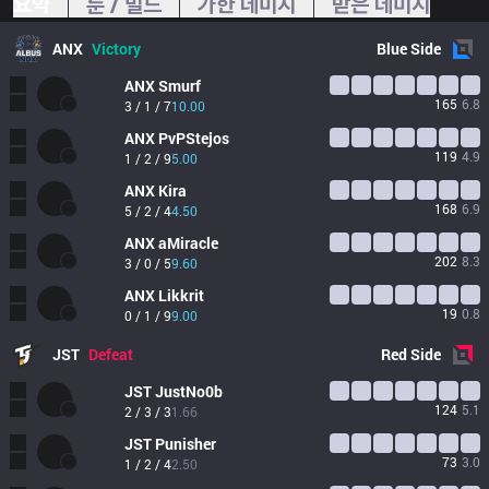
요약
룬 / 빌드
가한 데미지
받은 데미지
ANX
Victory
Blue
Side
ANX
Smurf
165
6.8
3 / 1 / 7
10.00
ANX
PvPStejos
119
4.9
1 / 2 / 9
5.00
ANX
Kira
168
6.9
5 / 2 / 4
4.50
ANX
aMiracle
202
8.3
3 / 0 / 5
9.60
ANX
Likkrit
19
0.8
0 / 1 / 9
9.00
JST
Defeat
Red
Side
JST
JustNo0b
124
5.1
2 / 3 / 3
1.66
JST
Punisher
73
3.0
1 / 2 / 4
2.50