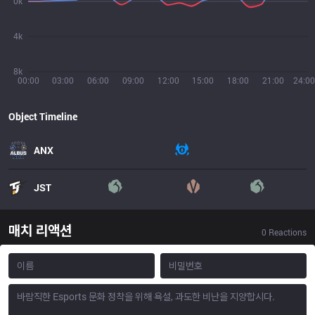
0k
4k
8k
00:00
03:00
06:00
09:00
12:00
15:00
18:00
21:00
24:00
Object Timeline
ANX
JST
매치 리액션
0
Reactions