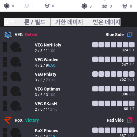
0
1
0
0
0
0
요약
룬 / 빌드
가한 데미지
받은 데미지
VEG
Defeat
Blue
Side
VEG
NoNHoly
324
9.1
2 / 3 / 1
1.00
VEG
Warden
247
6.9
4 / 2 / 9
6.50
VEG
Phlaty
362
10.1
3 / 3 / 7
3.33
VEG
Optimas
306
8.6
3 / 6 / 3
1.00
VEG
SKasH
60
1.7
2 / 6 / 11
2.16
RoX
Victory
Red
Side
RoX
Phones
387
10.8
2 / 0 / 4
7.19