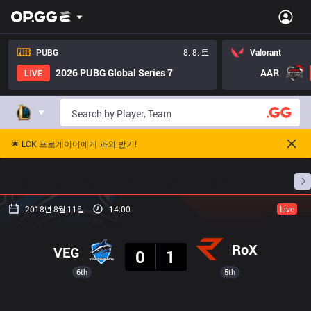
PUBG
8. 8. 토
Valorant
2026 PUBG Global Series 7
AAR
LIVE
🌟 LCK 프로게이머에게 과외 받기!
홈
경기 일정
순위
통계
승부 예측
프로빌
2018년 8월 11일
14:00
Live
결과
RoX
VEG
0
1
6th
5th