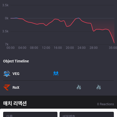
3.5k
0k
3.5k
7k
00:00
04:00
08:00
12:00
16:00
20:00
24:00
28:00
35:00
Object Timeline
VEG
RoX
매치 리액션
0
Reactions