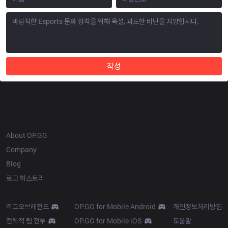
작성
OP.GG
About OP.GG
Company
Blog
로고 히스토리
Products
Resources
리그오브레전드
OP.GG for Mobile Android
개인정보처리방침
전략적 팀 전투
OP.GG for Mobile iOS
도움말