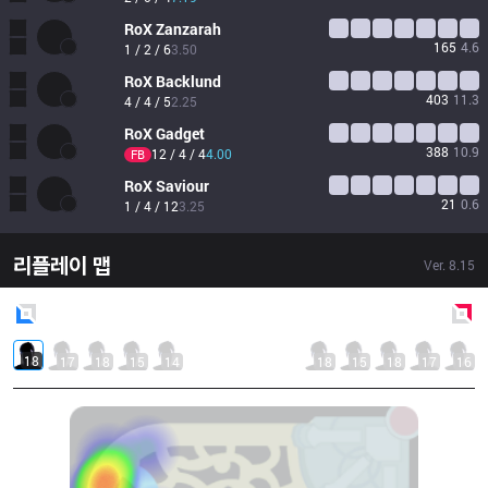
RoX
Zanzarah
165
4.6
1 / 2 / 6
3.50
RoX
Backlund
403
11.3
4 / 4 / 5
2.25
RoX
Gadget
388
10.9
12 / 4 / 4
4.00
FB
RoX
Saviour
21
0.6
1 / 4 / 12
3.25
리플레이 맵
Ver.
8.15
Blue
Side
Red
Side
18
17
18
15
14
18
15
18
17
16