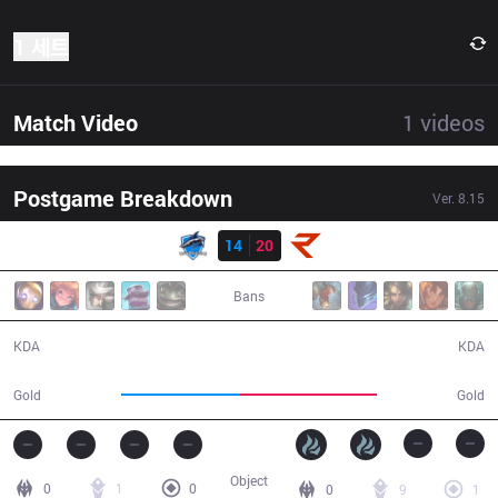
1 세트
Match Video
1
videos
Postgame Breakdown
Ver.
8.15
결과
VEG
14
20
RoX
35:43
Bans
14 / 20 / 31
20 / 14 / 31
KDA
KDA
61,439
70,944
Gold
Gold
Object
0
1
0
0
9
1