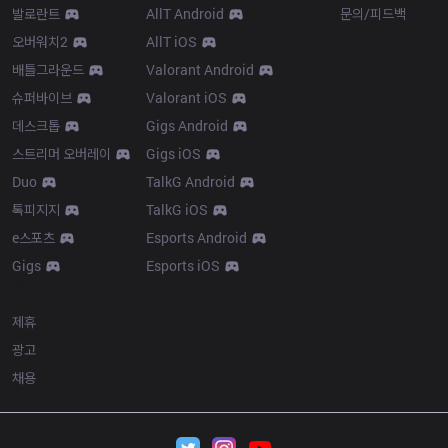
발로란트
AllT Android
문의/피드백
오버워치2
AllT iOS
배틀그라운드
Valorant Android
슈퍼바이브
Valorant iOS
데스크톱
Gigs Android
스트리머 오버레이
Gigs iOS
Duo
TalkG Android
톡피지지
TalkG iOS
e스포츠
Esports Android
Gigs
Esports iOS
More
제휴
광고
채용