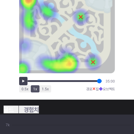
35:00
✕
◆
0.5
x
1
x
1.5
x
경로
킬
오브젝트
골드
경험치
7k