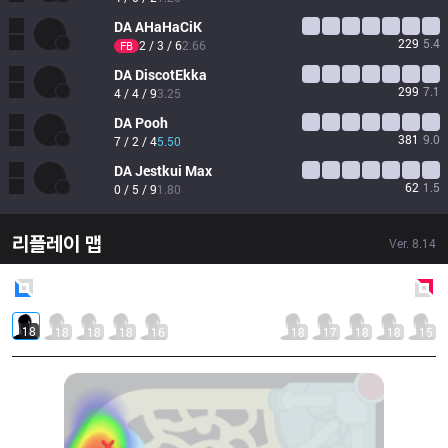
DA
AHaHaCiK
229
5.4
2 / 3 / 6
2.66
FB
DA
DiscotEkka
299
7.1
4 / 4 / 9
3.25
DA
Pooh
381
9.0
7 / 2 / 4
5.50
DA
Jestkui Max
62
1.5
0 / 5 / 9
1.80
리플레이 맵
Ver.
8.14
Blue
Side
Red
Side
18
18
18
18
16
18
17
18
18
15