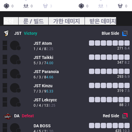
0
0
3
0
1
0
요약
룬 / 빌드
가한 데미지
받은 데미지
JST
Victory
Blue
Side
JST
Atom
271
6.4
1 / 4 / 8
2.25
JST
Taikki
347
8.2
5 / 3 / 7
4.00
JST
Paranoia
293
6.9
6 / 3 / 8
4.66
JST
Kinzu
319
7.5
7 / 3 / 9
5.33
JST
Lekcycc
88
2.1
0 / 4 / 13
3.25
DA
Defeat
Red
Side
DA
BOSS
435
10.3
4 / 5 / 2
1.20