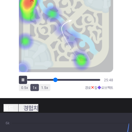
28:30
✕
◆
0.5
x
1
x
1.5
x
경로
킬
오브젝트
골드
경험치
6k