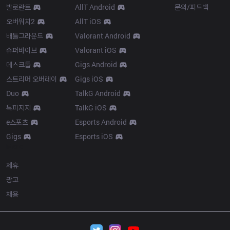
발로란트
AllT Android
문의/피드백
오버워치2
AllT iOS
배틀그라운드
Valorant Android
슈퍼바이브
Valorant iOS
데스크톱
Gigs Android
스트리머 오버레이
Gigs iOS
Duo
TalkG Android
톡피지지
TalkG iOS
e스포츠
Esports Android
Gigs
Esports iOS
More
제휴
광고
채용