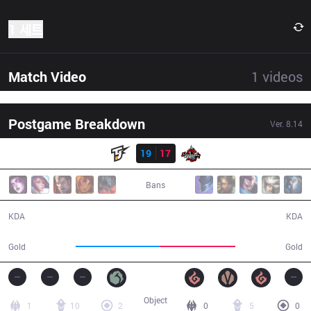
1 세트
Match Video
1
videos
Postgame Breakdown
Ver.
8.14
결과
JST
19
17
DA
42:20
Bans
19 / 17 / 45
17 / 19 / 30
KDA
KDA
80,243
72,723
Gold
Gold
Object
1
10
2
0
5
0