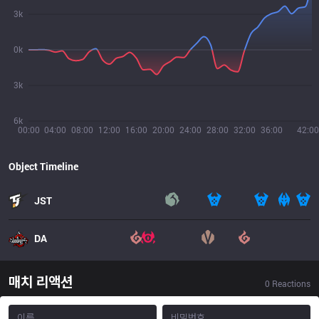
3k
0k
3k
6k
00:00
04:00
08:00
12:00
16:00
20:00
24:00
28:00
32:00
36:00
42:00
Object Timeline
JST
DA
매치 리액션
0
Reactions