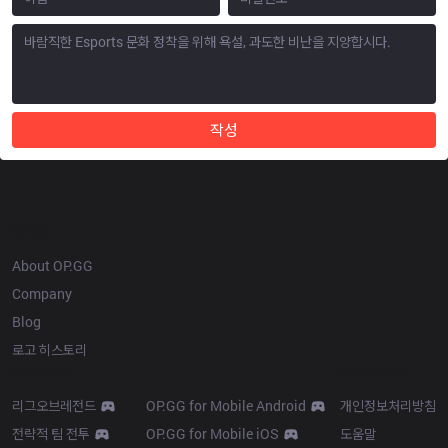
작성
OP.GG
About OP.GG
Company
Blog
로고 히스토리
Products
Resources
리그오브레전드
OP.GG for Mobile Android
개인정보처리방침
전략적 팀 전투
OP.GG for Mobile iOS
도움말