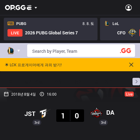
PUBG
8. 8. 토
LoL
2026 PUBG Global Series 7
CFO
LIVE
🌟 LCK 프로게이머에게 과외 받기!
홈
경기 일정
순위
통계
승부 예측
프로빌
2018년 8월 4일
16:00
Live
결과
DA
JST
1
0
3rd
3rd