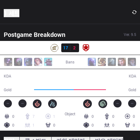
1 세트
Postgame Breakdown
Ver.
9.5
결과
EPG
17
2
GMB
30:01
Bans
17 / 2 / 41
2 / 17 / 4
KDA
KDA
55,648
45,028
Gold
Gold
Object
0
7
1
0
0
0
0
1
0
0
0
0