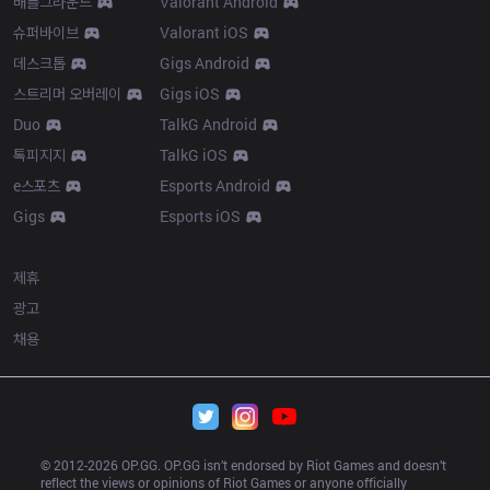
배틀그라운드
Valorant Android
슈퍼바이브
Valorant iOS
데스크톱
Gigs Android
스트리머 오버레이
Gigs iOS
Duo
TalkG Android
톡피지지
TalkG iOS
e스포츠
Esports Android
Gigs
Esports iOS
More
제휴
광고
채용
© 2012-
2026
 OP.GG. OP.GG isn’t endorsed by Riot Games and doesn’t 
reflect the views or opinions of Riot Games or anyone officially 