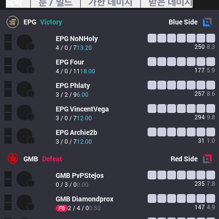
요약
룬 / 빌드
가한 데미지
받은 데미지
EPG
Victory
Blue
Side
EPG
NoNHoly
250
8.3
4 / 0 / 7
13.20
EPG
Four
177
5.9
4 / 0 / 11
18.00
EPG
Phlaty
257
8.6
3 / 2 / 9
6.00
EPG
VincentVega
294
9.8
3 / 0 / 7
12.00
EPG
Archie2b
31
1.0
3 / 0 / 7
12.00
GMB
Defeat
Red
Side
GMB
PvPStejos
235
7.8
0 / 3 / 0
0.00
GMB
Diamondprox
147
4.9
2 / 4 / 0
0.50
FB