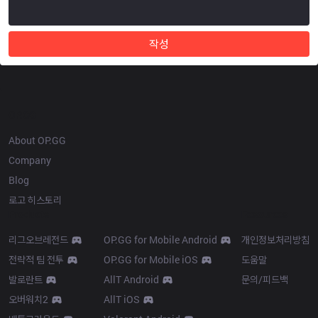
작성
OP.GG
About OP.GG
Company
Blog
로고 히스토리
Products
Resources
리그오브레전드
OP.GG for Mobile Android
개인정보처리방침
전략적 팀 전투
OP.GG for Mobile iOS
도움말
발로란트
AllT Android
문의/피드백
오버워치2
AllT iOS