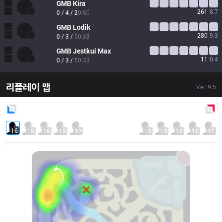
GMB
Kira
261
8.7
0 / 4 / 2
0.50
GMB
Lodik
280
9.3
0 / 3 / 1
0.33
GMB
Jestkui Max
11
0.4
0 / 3 / 1
0.33
리플레이 맵
Ver.
9.5
Blue
Side
Red
Side
16
15
16
15
12
15
13
15
15
11