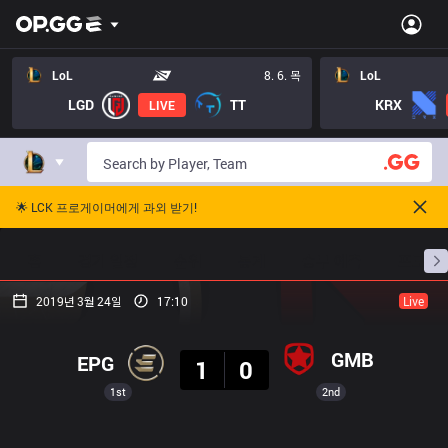
LoL
8. 6. 목
LoL
LGD
TT
KRX
LIVE
🌟 LCK 프로게이머에게 과외 받기!
홈
경기 일정
순위
통계
승부 예측
프로빌
2019년 3월 24일
17:10
Live
결과
GMB
EPG
1
0
1st
2nd