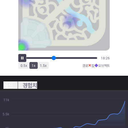
20:21
✕
◆
0.5
x
1
x
1.5
x
경로
킬
오브젝트
골드
경험치
11k
5.5k