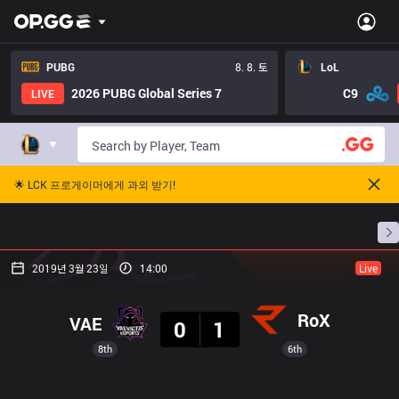
PUBG
8. 8. 토
LoL
2026 PUBG Global Series 7
C9
LIVE
🌟 LCK 프로게이머에게 과외 받기!
홈
경기 일정
순위
통계
승부 예측
프로빌
2019년 3월 23일
14:00
Live
결과
RoX
VAE
0
1
8th
6th