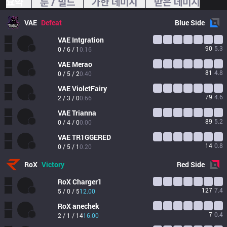
요약
룬 / 빌드
가한 데미지
받은 데미지
VAE
Defeat
Blue
Side
VAE
Intgration
90
5.3
0 / 6 / 1
0.16
VAE
Merao
81
4.8
0 / 5 / 2
0.40
VAE
VioletFairy
79
4.6
2 / 3 / 0
0.66
VAE
Trianna
89
5.2
0 / 4 / 0
0.00
VAE
TR1GGERED
14
0.8
0 / 5 / 1
0.20
RoX
Victory
Red
Side
RoX
Charger1
127
7.4
5 / 0 / 5
12.00
RoX
anechek
7
0.4
2 / 1 / 14
16.00