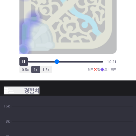
11:32
✕
◆
0.5
x
1
x
1.5
x
경로
킬
오브젝트
골드
경험치
16k
8k