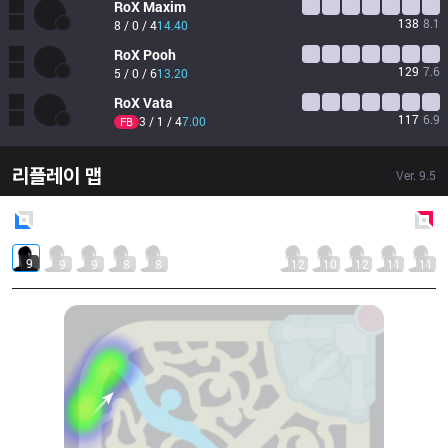
RoX
Maxim
138
8.1
8 / 0 / 4
14.40
RoX
Pooh
129
7.6
5 / 0 / 6
13.20
RoX
Vata
117
6.9
3 / 1 / 4
7.00
FB
리플레이 맵
Ver.
9.5
Blue
Side
Red
Side
9
9
9
8
8
12
10
12
11
11