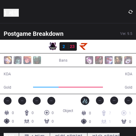
1 세트
Postgame Breakdown
Ver.
9.5
결과
VAE
2
23
RoX
17:03
Bans
2 / 23 / 4
23 / 2 / 33
KDA
KDA
21,458
37,312
Gold
Gold
Object
0
0
0
0
7
1
0
0
0
0
1
0