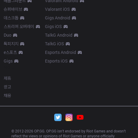
배틀그라운드
Valorant Android
슈퍼바이브
Valorant iOS
데스크톱
Gigs Android
스트리머 오버레이
Gigs iOS
Duo
TalkG Android
톡피지지
TalkG iOS
e스포츠
Esports Android
Gigs
Esports iOS
More
제휴
광고
채용
© 2012-
2026
 OP.GG. OP.GG isn’t endorsed by Riot Games and doesn’t 
reflect the views or opinions of Riot Games or anyone officially 