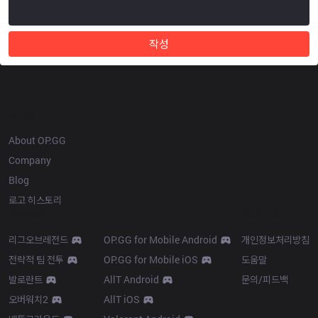
작성
OP.GG
About OP.GG
Company
Blog
로고 히스토리
Products
Resources
리그오브레전드
OP.GG for Mobile Android
개인정보처리방침
전략적 팀 전투
OP.GG for Mobile iOS
도움말
발로란트
AllT Android
문의/피드백
오버워치2
AllT iOS