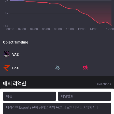
0k
8k
16k
00:00
02:00
04:00
06:00
08:00
10:00
12:00
14:00
17:00
Object Timeline
VAE
RoX
매치 리액션
0
Reactions