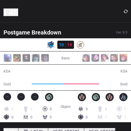
1 세트
Postgame Breakdown
Ver.
9.3
결과
VEG
10
19
EPG
39:48
Bans
10 / 19 / 22
19 / 10 / 43
KDA
KDA
67,437
73,225
Gold
Gold
Object
1
2
0
0
8
1
0
0
0
0
1
1