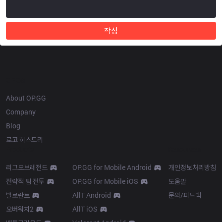
작성
OP.GG
About OP.GG
Company
Blog
로고 히스토리
Products
Resources
리그오브레전드
OP.GG for Mobile Android
개인정보처리방침
전략적 팀 전투
OP.GG for Mobile iOS
도움말
발로란트
AllT Android
문의/피드백
오버워치2
AllT iOS