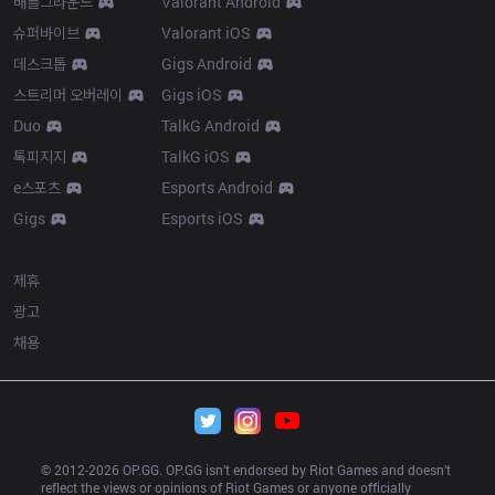
배틀그라운드
Valorant Android
슈퍼바이브
Valorant iOS
데스크톱
Gigs Android
스트리머 오버레이
Gigs iOS
Duo
TalkG Android
톡피지지
TalkG iOS
e스포츠
Esports Android
Gigs
Esports iOS
More
제휴
광고
채용
© 2012-
2026
 OP.GG. OP.GG isn’t endorsed by Riot Games and doesn’t 
reflect the views or opinions of Riot Games or anyone officially 