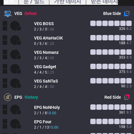
요약
룬 / 빌드
가한 데미지
받은 데미지
VEG
Defeat
Blue
Side
VEG
BOSS
326
8.2
2 / 3 / 3
1.66
VEG
AHaHaCiK
188
4.7
0 / 5 / 6
1.20
VEG
Nomanz
353
8.9
2 / 3 / 4
2.00
VEG
Gadget
375
9.4
4 / 4 / 5
2.25
VEG
SaNTaS
90
2.3
2 / 4 / 4
1.50
EPG
Victory
Red
Side
EPG
NoNHoly
361
9.1
2 / 1 / 8
10.00
EPG
Four
198
5.0
2 / 1 / 13
15.00