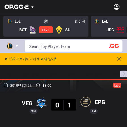
LoL
8. 6. 목
LoL
BGT
SU
JDG
LIVE
🌟 LCK 프로게이머에게 과외 받기!
홈
경기 일정
순위
통계
승부 예측
프로빌
2019년 3월 2일
13:00
Live
결과
EPG
VEG
0
1
3rd
1st