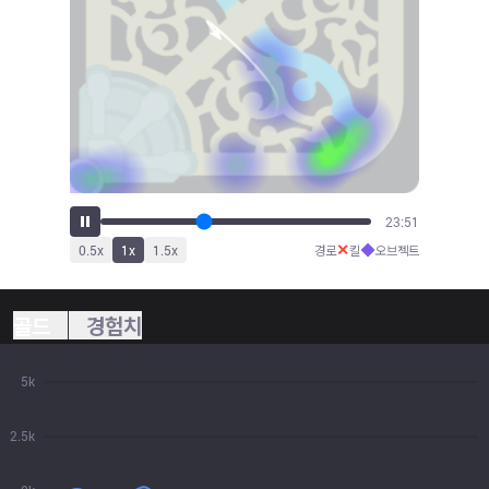
26:17
✕
◆
0.5
x
1
x
1.5
x
경로
킬
오브젝트
골드
경험치
5k
2.5k