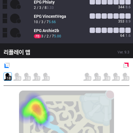
EPG
Phlaty
344
8.6
2 / 3 / 8
3.33
EPG
VincentVega
353
8.9
10 / 3 / 7
5.66
EPG
Archie2b
64
1.6
3 / 2 / 7
5.00
FB
리플레이 맵
Ver.
9.3
Blue
Side
Red
Side
18
16
18
17
15
18
17
18
18
15