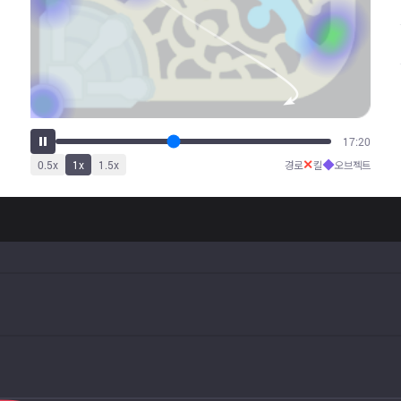
21:07
✕
◆
0.5
x
1
x
1.5
x
경로
킬
오브젝트