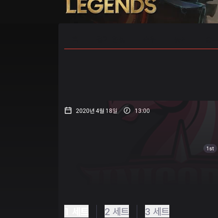
홈
경기 일정
순위
통계
승부
2020년 4월 18일
13:00
1st
1 세트
2 세트
3 세트