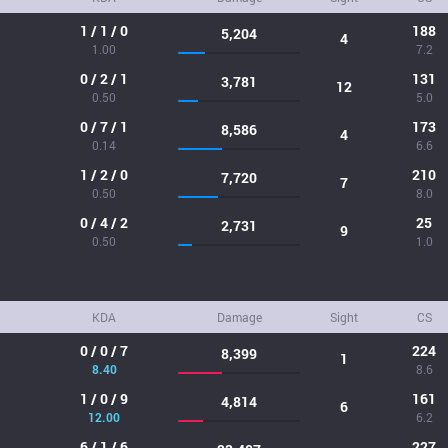
1 / 1 / 0
188
5,204
4
1.00
7.2
0 / 2 / 1
131
3,781
12
0.50
5.0
0 / 7 / 1
173
8,586
4
0.14
6.6
1 / 2 / 0
210
7,720
7
0.50
8.0
0 / 4 / 2
25
2,731
9
0.50
1.0
KDA
Damage
Sight
CS
0 / 0 / 7
224
8,399
1
8.40
8.6
1 / 0 / 9
161
4,814
6
12.00
6.2
6 / 1 / 6
227