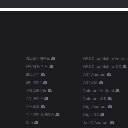
Products
Apps
리그오브레전드
OP.GG for Mobile Androi
전략적 팀 전투
OP.GG for Mobile iOS
발로란트
AllT Android
오버워치2
AllT iOS
배틀그라운드
Valorant Android
슈퍼바이브
Valorant iOS
데스크톱
Gigs Android
스트리머 오버레이
Gigs iOS
Duo
TalkG Android