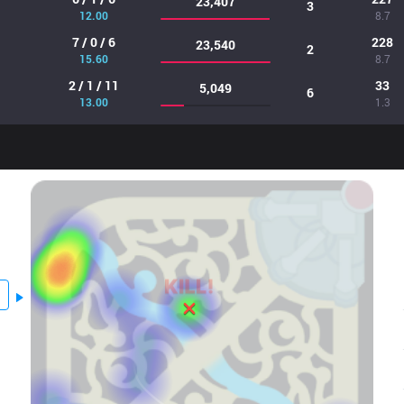
23,407
3
12.00
8.7
7 / 0 / 6
228
23,540
2
15.60
8.7
2 / 1 / 11
33
5,049
6
13.00
1.3