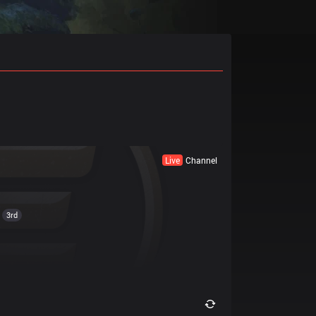
Live
Channel
3rd