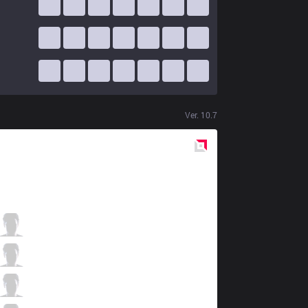
Ver.
10.7
Red
Side
UOL
BOSS
0 / 0 / 7
UOL
AHaHaCiK
1 / 0 / 9
UOL
Nomanz
6 / 1 / 6