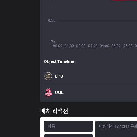
8.5k
17k
00:00
01:00
02:00
03:00
04:00
05:00
06:00
0
Object Timeline
EPG
UOL
매치 리액션