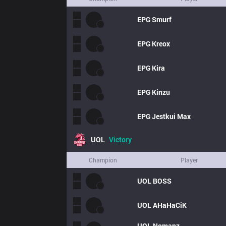
EPG
Smurf
EPG
Kreox
EPG
Kira
EPG
Kinzu
EPG
Jestkui Max
UOL
Victory
Champion
Player
UOL
BOSS
UOL
AHaHaCiK
UOL
Nomanz