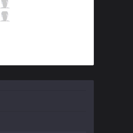
UOL
Gadget
7 / 0 / 6
UOL
SaNTaS
2 / 1 / 11