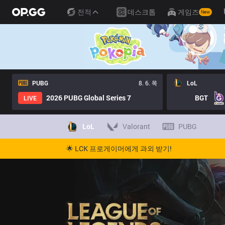
전적
데스크톱
게임즈
New
PUBG
8. 6. 목
LoL
2026 PUBG Global Series 7
BGT
LIVE
LoL
Valorant
PUBG
🌟 LCK 프로게이머에게 과외 받기!