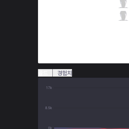
EPG
Kinzu
1 / 2 / 0
EPG
Jestkui Max
0 / 4 / 2
골드
경험치
17k
8.5k
0k