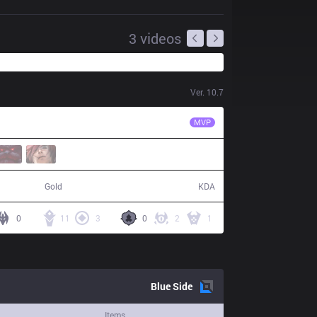
3
videos
Ver.
10.7
UOL
Nomanz
MVP
52,053
16 / 2 / 39
Gold
KDA
0
11
3
0
2
1
Blue
Side
Items