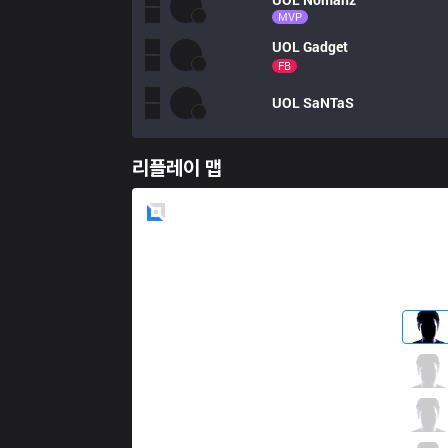
MVP
UOL
Gadget
FB
UOL
SaNTaS
리플레이 맵
Blue
Side
EPG
Smurf
1 / 1 / 0
EPG
Kreox
0 / 2 / 1
EPG
Kira
0 / 7 / 1