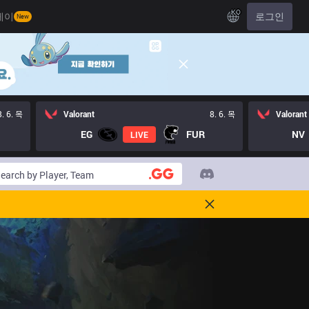
KO
레이
로그인
New
8. 6. 목
Valorant
8. 6. 목
Valorant
EG
FUR
NV
LIVE