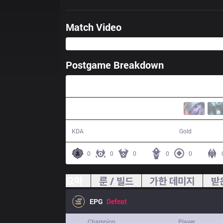
Match Video
Postgame Breakdown
26:06
2 / 16 / 4
35,380
KDA
Gold
0
0
0
0
0
요약
룬 / 빌드
가한 데미지
받
EPG
Defeat
Champion
Player