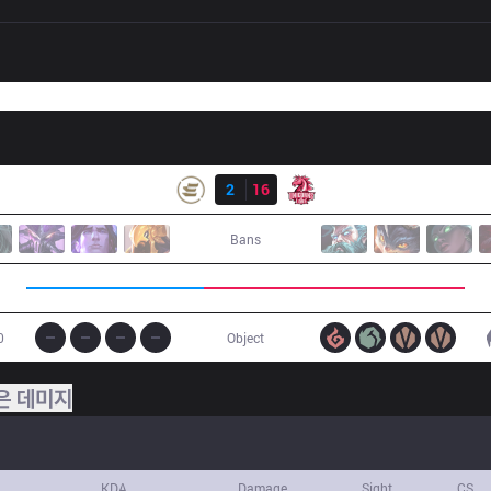
결과
EPG
2
16
UOL
Bans
0
Object
은 데미지
KDA
Damage
Sight
CS