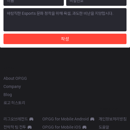
작성
OP.GG
About OP.GG
Company
Blog
로고 히스토리
Products
Resources
리그오브레전드
OP.GG for Mobile Android
개인정보처리방침
전략적 팀 전투
OP.GG for Mobile iOS
도움말