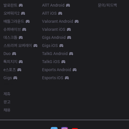
발로란트
AllT Android
문의/피드백
오버워치2
AllT iOS
배틀그라운드
Valorant Android
슈퍼바이브
Valorant iOS
데스크톱
Gigs Android
스트리머 오버레이
Gigs iOS
Duo
TalkG Android
톡피지지
TalkG iOS
e스포츠
Esports Android
Gigs
Esports iOS
More
제휴
광고
채용