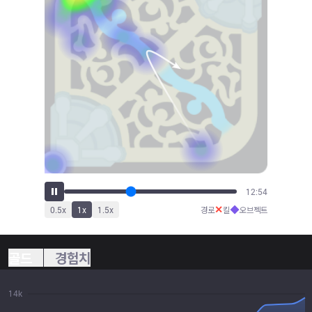
14:12
✕
◆
0.5
x
1
x
1.5
x
경로
킬
오브젝트
골드
경험치
14k