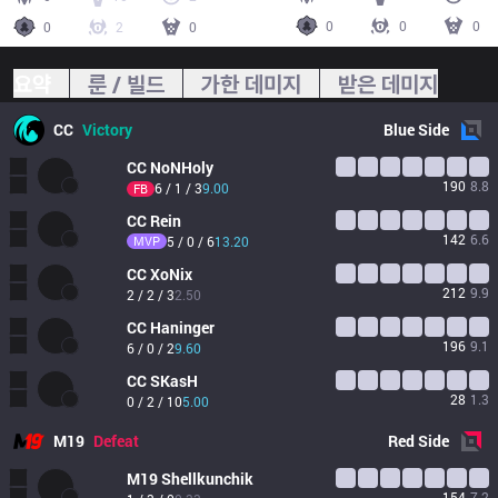
0
0
0
0
2
0
요약
룬 / 빌드
가한 데미지
받은 데미지
CC
Victory
Blue
Side
CC
NoNHoly
190
8.8
6 / 1 / 3
9.00
FB
CC
Rein
142
6.6
MVP
5 / 0 / 6
13.20
CC
XoNix
212
9.9
2 / 2 / 3
2.50
CC
Haninger
196
9.1
6 / 0 / 2
9.60
CC
SKasH
28
1.3
0 / 2 / 10
5.00
M19
Defeat
Red
Side
M19
Shellkunchik
154
7.2