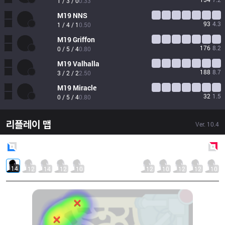
1 / 3 / 0
0.33
M19
NNS
93
4.3
1 / 4 / 1
0.50
M19
Griffon
176
8.2
0 / 5 / 4
0.80
M19
Valhalla
188
8.7
3 / 2 / 2
2.50
M19
Miracle
32
1.5
0 / 5 / 4
0.80
리플레이 맵
Ver.
10.4
Blue
Side
Red
Side
14
12
14
12
10
12
10
12
12
10