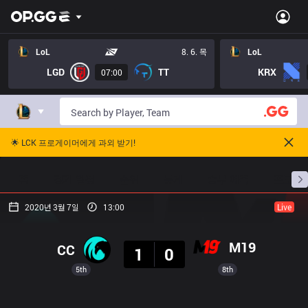
LoL
8. 6. 목
LoL
LGD
TT
KRX
07:00
🌟 LCK 프로게이머에게 과외 받기!
홈
경기 일정
순위
통계
승부 예측
프로빌
2020년 3월 7일
13:00
Live
결과
M19
CC
1
0
5th
8th