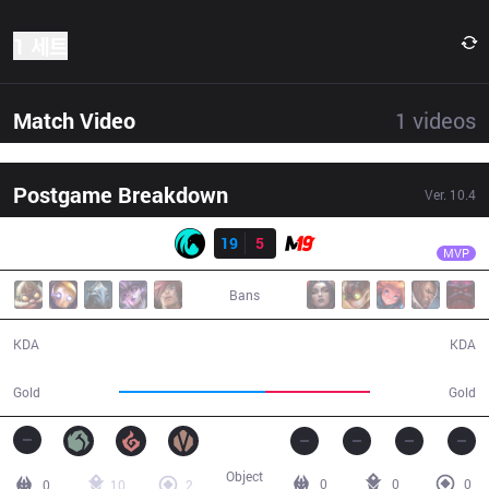
1 세트
Match Video
1
videos
Postgame Breakdown
Ver.
10.4
결과
CC
Rein
CC
19
5
M19
21:31
MVP
Bans
19 / 5 / 24
5 / 19 / 11
KDA
KDA
45,334
32,630
Gold
Gold
Object
0
0
0
0
10
2