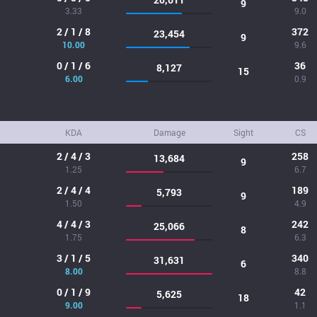
9
3.33
9.0
2 / 1 / 8
372
23,454
9
10.00
9.6
0 / 1 / 6
36
8,127
15
6.00
0.9
KDA
Damage
Sight
CS
2 / 4 / 3
258
13,684
9
1.25
6.7
2 / 4 / 4
189
5,793
9
1.50
4.9
4 / 4 / 3
242
25,066
8
1.75
6.3
3 / 1 / 5
340
31,631
6
8.00
8.8
0 / 1 / 9
42
5,625
18
9.00
1.1