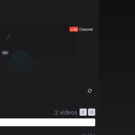
Live
Channel
5th
2
videos