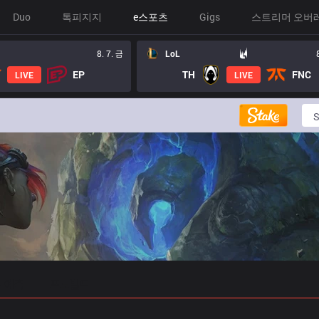
Duo
톡피지지
e스포츠
Gigs
스트리머 오버
8. 7. 금
LoL
EP
TH
FNC
LIVE
LIVE
 예측
프로빌드