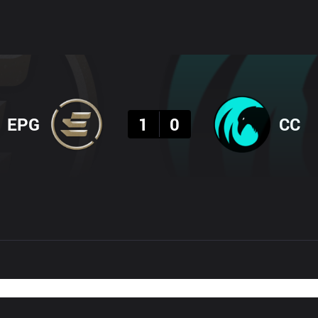
결과
EPG
1
0
CC