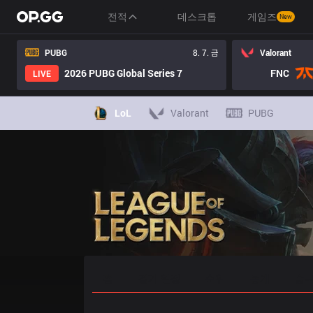
전적
데스크톱
게임즈
New
PUBG
8. 7. 금
Valorant
2026 PUBG Global Series 7
FNC
LIVE
LoL
Valorant
PUBG
홈
경기 일정
순위
통계
승부