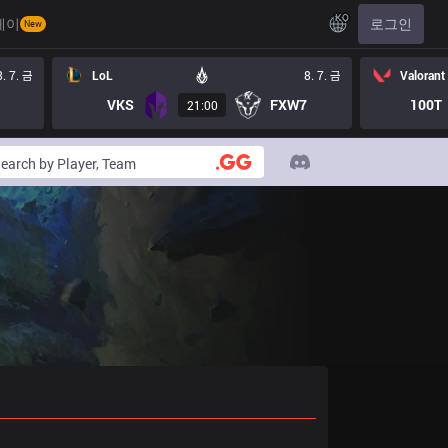
KO
레이
로그인
New
8. 7. 금
LoL
8. 7. 금
Valorant
VKS
FXW7
100T
21:00