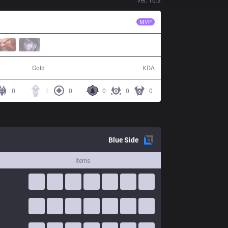
Ver.
10.3
EPG
Kira
MVP
58,602
11 / 14 / 24
Gold
KDA
0
2
0
0
0
0
Blue
Side
Items