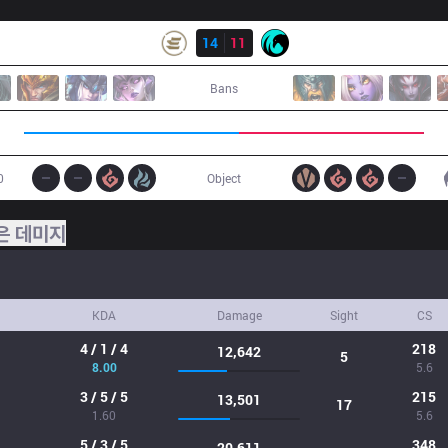
결과
EPG
14
11
CC
Bans
0
Object
은 데미지
KDA
Damage
Sight
CS
4 / 1 / 4
218
12,642
5
8.00
5.6
3 / 5 / 5
215
13,501
17
1.60
5.6
5 / 3 / 5
348
20,611