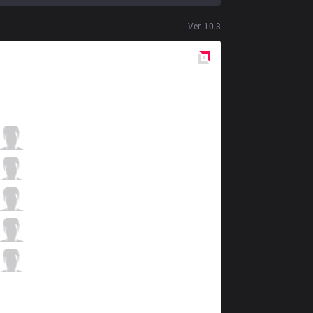
Ver.
10.3
Red
Side
CC
NoNHoly
2 / 4 / 3
CC
Rein
2 / 4 / 4
CC
XoNix
4 / 4 / 3
CC
Haninger
3 / 1 / 5
CC
SKasH
0 / 1 / 9