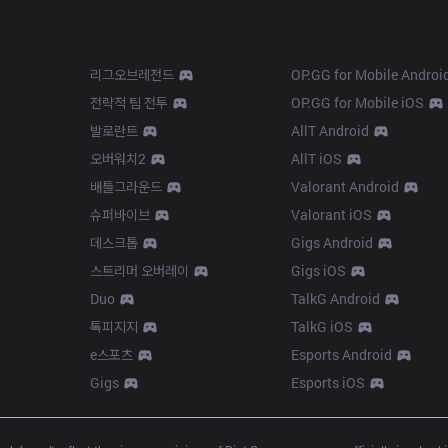
Products
Apps
리그오브레전드
OP.GG for Mobile Androi
전략적 팀 전투
OP.GG for Mobile iOS
발로란트
AllT Android
오버워치2
AllT iOS
배틀그라운드
Valorant Android
슈퍼바이브
Valorant iOS
데스크톱
Gigs Android
스트리머 오버레이
Gigs iOS
Duo
TalkG Android
톡피지지
TalkG iOS
e스포츠
Esports Android
Gigs
Esports iOS