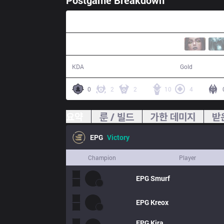
Postgame Breakdown
38:42
14 / 11 / 28
68,191
KDA
Gold
0
2
2
10
4
요약
룬 / 빌드
가한 데미지
받
EPG
Victory
Champion
Player
EPG
Smurf
EPG
Kreox
EPG
Kira