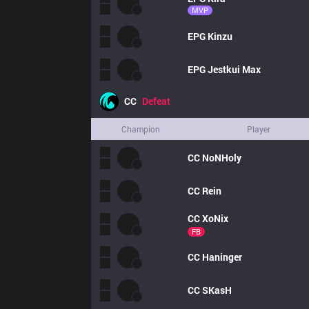
MVP
EPG
Kinzu
EPG
Jestkui Max
CC
Defeat
Champion
Player
CC
NoNHoly
CC
Rein
CC
XoNix
FB
CC
Haninger
CC
SKasH