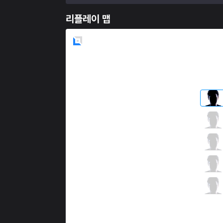
리플레이 맵
Blue
Side
EPG
Smurf
4 / 1 / 4
EPG
Kreox
3 / 5 / 5
EPG
Kira
5 / 3 / 5
EPG
Kinzu
2 / 1 / 8
EPG
Jestkui Max
0 / 1 / 6