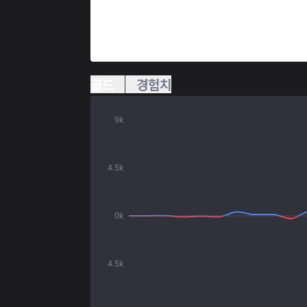
골드
경험치
9k
4.5k
0k
4.5k