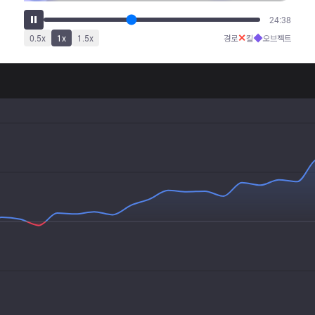
30:00
✕
◆
0.5
x
1
x
1.5
x
경로
킬
오브젝트