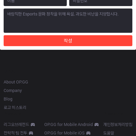
작성
OP.GG
About OP.GG
Company
Blog
로고 히스토리
Products
Resources
리그오브레전드
OP.GG for Mobile Android
개인정보처리방침
전략적 팀 전투
OP.GG for Mobile iOS
도움말