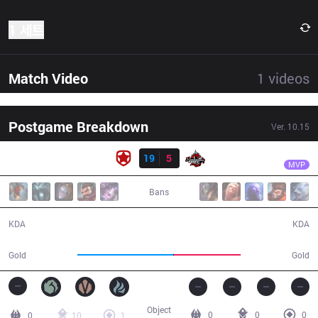
1 세트
Match Video
1
videos
Postgame Breakdown
Ver.
10.15
결과
GMB
Shiganari
GMB
19
5
DA
21:16
MVP
Bans
19 / 5 / 33
5 / 19 / 10
KDA
KDA
45,064
31,436
Gold
Gold
Object
0
0
0
0
10
1