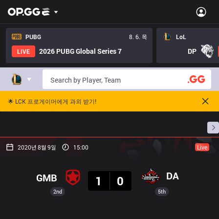
PUBG
8. 6. 목
LoL
2026 PUBG Global Series 7
DP
LIVE
🌟 LCK 프로게이머에게 과외 받기!
홈
경기 일정
순위
통계
승부 예측
프로빌
2020년 8월 9일
15:00
Live
결과
DA
GMB
1
0
2nd
5th