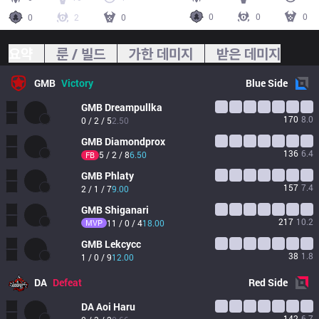
0
0
0
0
2
0
요약
룬 / 빌드
가한 데미지
받은 데미지
GMB
Victory
Blue
Side
GMB
Dreampullka
170
8.0
0 / 2 / 5
2.50
GMB
Diamondprox
136
6.4
5 / 2 / 8
6.50
FB
GMB
Phlaty
157
7.4
2 / 1 / 7
9.00
GMB
Shiganari
217
10.2
MVP
11 / 0 / 4
18.00
GMB
Lekcycc
38
1.8
1 / 0 / 9
12.00
DA
Defeat
Red
Side
DA
Aoi Haru
142
6.7