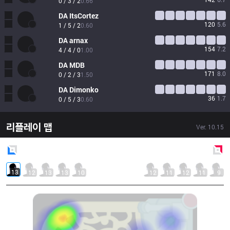
0 / 3 / 2
0.66
DA
ItsCortez
120
5.6
1 / 5 / 2
0.60
DA
arnax
154
7.2
4 / 4 / 0
1.00
DA
MDB
171
8.0
0 / 2 / 3
1.50
DA
Dimonko
36
1.7
0 / 5 / 3
0.60
리플레이 맵
Ver.
10.15
Blue
Side
Red
Side
13
12
13
13
10
12
11
12
11
9