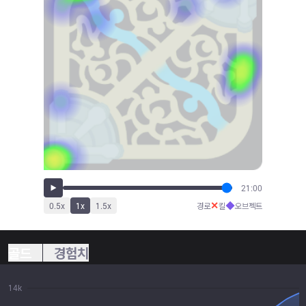
21:00
✕
◆
0.5
x
1
x
1.5
x
경로
킬
오브젝트
골드
경험치
14k