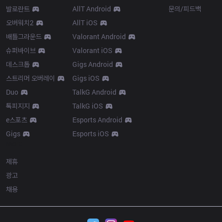
발로란트
AllT Android
문의/피드백
오버워치2
AllT iOS
배틀그라운드
Valorant Android
슈퍼바이브
Valorant iOS
데스크톱
Gigs Android
스트리머 오버레이
Gigs iOS
Duo
TalkG Android
톡피지지
TalkG iOS
e스포츠
Esports Android
Gigs
Esports iOS
More
제휴
광고
채용