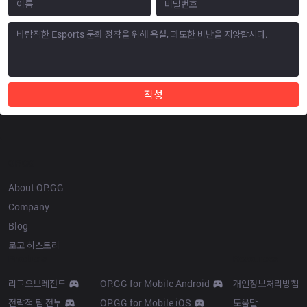
작성
OP.GG
About OP.GG
Company
Blog
로고 히스토리
Products
Resources
리그오브레전드
OP.GG for Mobile Android
개인정보처리방침
전략적 팀 전투
OP.GG for Mobile iOS
도움말