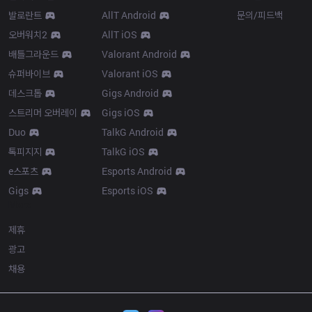
발로란트
AllT Android
문의/피드백
오버워치2
AllT iOS
배틀그라운드
Valorant Android
슈퍼바이브
Valorant iOS
데스크톱
Gigs Android
스트리머 오버레이
Gigs iOS
Duo
TalkG Android
톡피지지
TalkG iOS
e스포츠
Esports Android
Gigs
Esports iOS
More
제휴
광고
채용