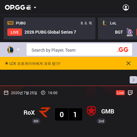
PUBG
8. 6. 목
LoL
2026 PUBG Global Series 7
BGT
LIVE
🌟 LCK 프로게이머에게 과외 받기!
홈
경기 일정
순위
통계
승부 예측
프로빌
2020년 7월 25일
16:00
Live
결과
GMB
RoX
0
1
6th
2nd