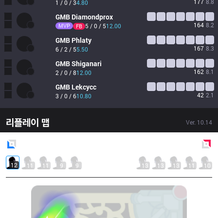
177
8.8
1 / 0 / 3
4.80
GMB
Diamondprox
164
8.2
MVP
5 / 0 / 5
12.00
FB
GMB
Phlaty
167
8.3
6 / 2 / 5
5.50
GMB
Shiganari
162
8.1
2 / 0 / 8
12.00
GMB
Lekcycc
42
2.1
3 / 0 / 6
10.80
리플레이 맵
Ver.
10.14
Blue
Side
Red
Side
12
11
11
9
9
13
13
13
11
10