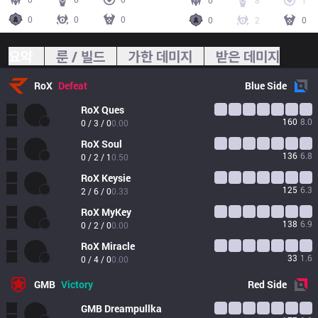
0
8
1
0
0
0
0
2
0
요약
룬 / 빌드
가한 데미지
받은 데미지
RoX
Defeat
Blue
Side
RoX
Ques
160
8.0
0 / 3 / 0
0.00
RoX
Soul
136
6.8
0 / 2 / 1
0.50
RoX
Keysie
125
6.3
2 / 6 / 0
0.33
RoX
MyKey
138
6.9
0 / 2 / 0
0.00
RoX
Miracle
33
1.6
0 / 4 / 0
0.00
GMB
Victory
Red
Side
GMB
Dreampullka