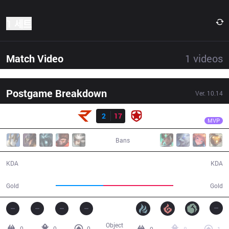
1 세트
Match Video
1
videos
Postgame Breakdown
Ver.
10.14
결과
GMB
Diamondprox
RoX
2
17
GMB
20:00
MVP
Bans
2 / 17 / 1
17 / 2 / 27
KDA
KDA
28,359
42,088
Gold
Gold
Object
0
0
0