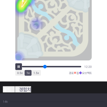
13:05
✕
◆
0.5
x
1
x
1.5
x
경로
킬
오브젝트
골드
경험치
14k