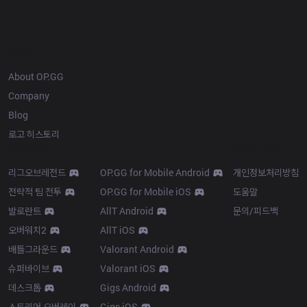
OP.GG
About OP.GG
Company
Blog
로고 히스토리
Products
Resources
리그오브레전드
OP.GG for Mobile Android
개인정보처리방침
전략적 팀 전투
OP.GG for Mobile iOS
도움말
발로란트
AllT Android
문의/피드백
오버워치2
AllT iOS
배틀그라운드
Valorant Android
슈퍼바이브
Valorant iOS
데스크톱
Gigs Android
스트리머 오버레이
Gigs iOS