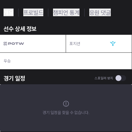
개요
프로빌드
챔피언 통계
응원 댓글
선수 상세 정보
포지션
서포터
우승
N/A
경기 일정
Use se
스포일러 방지
경기 일정을 찾을 수 없습니다.