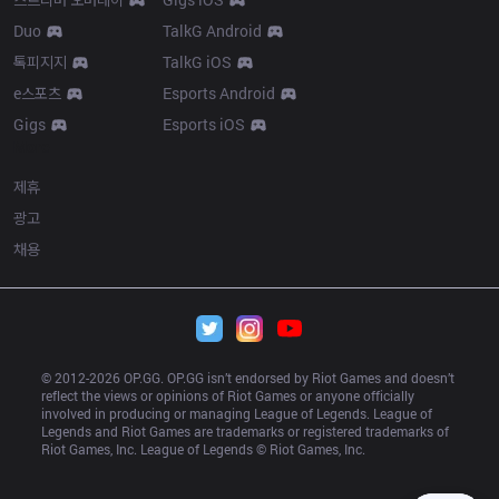
Duo
TalkG Android
톡피지지
TalkG iOS
e스포츠
Esports Android
Gigs
Esports iOS
More
제휴
광고
채용
© 2012-
2026
 OP.GG. OP.GG isn’t endorsed by Riot Games and doesn’t 
reflect the views or opinions of Riot Games or anyone officially 
involved in producing or managing League of Legends. League of 
Legends and Riot Games are trademarks or registered trademarks of 
Riot Games, Inc. League of Legends © Riot Games, Inc.