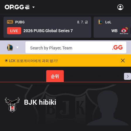
PUBG
8. 7. 금
LoL
2026 PUBG Global Series 7
WB
LIVE
🌟 LCK 프로게이머에게 과외 받기!
홈
경기 일정
순위
통계
승부 예측
프로빌
BJK hibiki