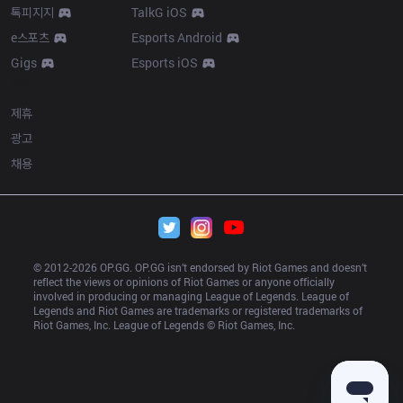
톡피지지
TalkG iOS
e스포츠
Esports Android
Gigs
Esports iOS
More
제휴
광고
채용
© 2012-
2026
 OP.GG. OP.GG isn’t endorsed by Riot Games and doesn’t 
reflect the views or opinions of Riot Games or anyone officially 
involved in producing or managing League of Legends. League of 
Legends and Riot Games are trademarks or registered trademarks of 
Riot Games, Inc. League of Legends © Riot Games, Inc.