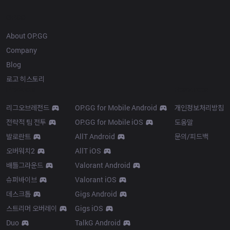
OP.GG
About OP.GG
Company
Blog
로고 히스토리
Products
Resources
리그오브레전드
OP.GG for Mobile Android
개인정보처리방침
전략적 팀 전투
OP.GG for Mobile iOS
도움말
발로란트
AllT Android
문의/피드백
오버워치2
AllT iOS
배틀그라운드
Valorant Android
슈퍼바이브
Valorant iOS
데스크톱
Gigs Android
스트리머 오버레이
Gigs iOS
Duo
TalkG Android