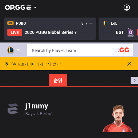
PUBG
8. 7. 금
LoL
2026 PUBG Global Series 7
BGT
LIVE
🌟 LCK 프로게이머에게 과외 받기!
홈
경기 일정
순위
통계
승부 예측
프로빌
j1mmy
Bayrak Bertuğ