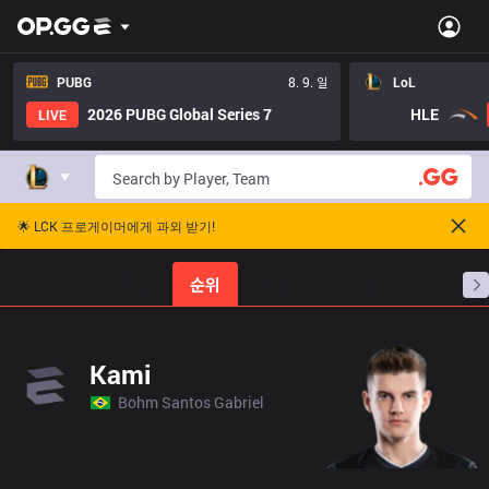
PUBG
8. 9. 일
LoL
2026 PUBG Global Series 7
HLE
LIVE
🌟 LCK 프로게이머에게 과외 받기!
홈
경기 일정
순위
통계
승부 예측
프로빌
Kami
Bohm Santos Gabriel