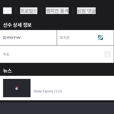
개요
프로빌드
챔피언 통계
응원 댓글
선수 상세 정보
포지션
미드
우승
뉴스
Sources: IhY0, Krimson and nrmn set to play at Zerance
in 2025 - Sheep Esports
Sheep Esports 12-23