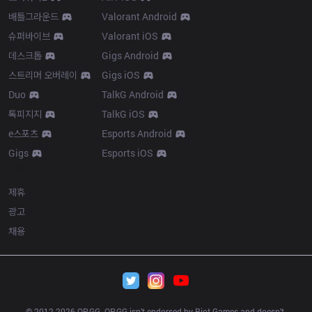
배틀그라운드
Valorant Android
슈퍼바이브
Valorant iOS
데스크톱
Gigs Android
스트리머 오버레이
Gigs iOS
Duo
TalkG Android
톡피지지
TalkG iOS
e스포츠
Esports Android
Gigs
Esports iOS
More
제휴
광고
채용
© 2012-
2026
 OP.GG. OP.GG isn’t endorsed by Riot Games and doesn’t 