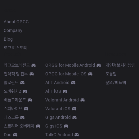
OP.GG
About OP.GG
Company
Blog
로고 히스토리
Products
Resources
리그오브레전드
OP.GG for Mobile Android
개인정보처리방침
전략적 팀 전투
OP.GG for Mobile iOS
도움말
발로란트
AllT Android
문의/피드백
오버워치2
AllT iOS
배틀그라운드
Valorant Android
슈퍼바이브
Valorant iOS
데스크톱
Gigs Android
스트리머 오버레이
Gigs iOS
Duo
TalkG Android