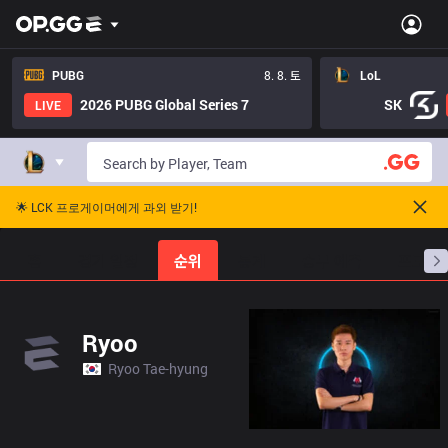
PUBG
8. 8. 토
LoL
2026 PUBG Global Series 7
SK
LIVE
🌟 LCK 프로게이머에게 과외 받기!
홈
경기 일정
순위
통계
승부 예측
프로빌
Ryoo
Ryoo Tae-hyung