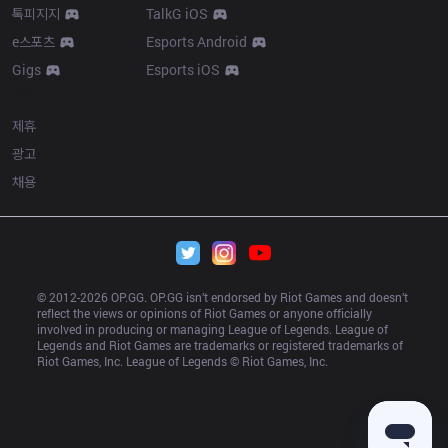
톡피지지
TalkG iOS
e스포츠
Esports Android
Gigs
Esports iOS
More
제휴
광고
채용
© 2012-
2026
 OP.GG. OP.GG isn’t endorsed by Riot Games and doesn’t 
reflect the views or opinions of Riot Games or anyone officially 
involved in producing or managing League of Legends. League of 
Legends and Riot Games are trademarks or registered trademarks of 
Riot Games, Inc. League of Legends © Riot Games, Inc.