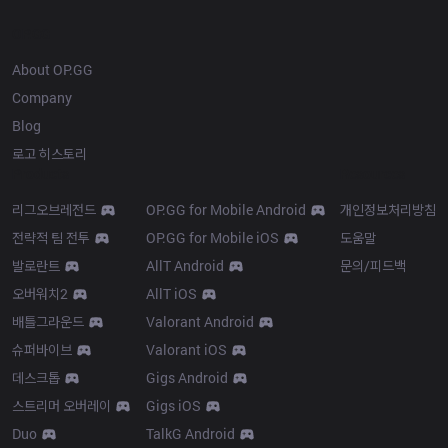
OP.GG
About OP.GG
Company
Blog
로고 히스토리
Products
Resources
리그오브레전드
OP.GG for Mobile Android
개인정보처리방침
전략적 팀 전투
OP.GG for Mobile iOS
도움말
발로란트
AllT Android
문의/피드백
오버워치2
AllT iOS
배틀그라운드
Valorant Android
슈퍼바이브
Valorant iOS
데스크톱
Gigs Android
스트리머 오버레이
Gigs iOS
Duo
TalkG Android