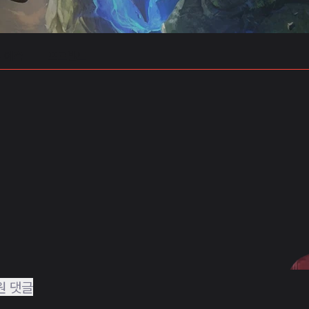
 예측
프로빌드
원 댓글