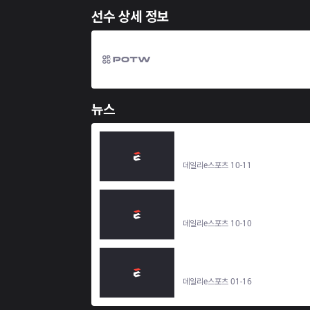
선수 상세 정보
뉴스
[포토] 롤드컵 16강 무대 오른 '스티치' 이
승주 - 데일리e스포츠
데일리e스포츠 10-11
[포토] '스티치' 이승주, 지-렉스 대표해 롤
드컵 등장! - 데일리e스포츠
데일리e스포츠 10-10
삼성 '스티치' 이승주, 데뷔전서 2016 시
즌 롤챔스 첫 펜타킬 - 데일리e스포츠
데일리e스포츠 01-16