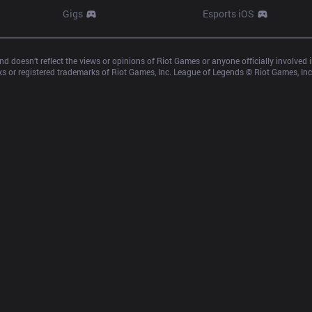
Gigs
Esports iOS
d doesn’t reflect the views or opinions of Riot Games or anyone officially involved
 or registered trademarks of Riot Games, Inc. League of Legends © Riot Games, Inc