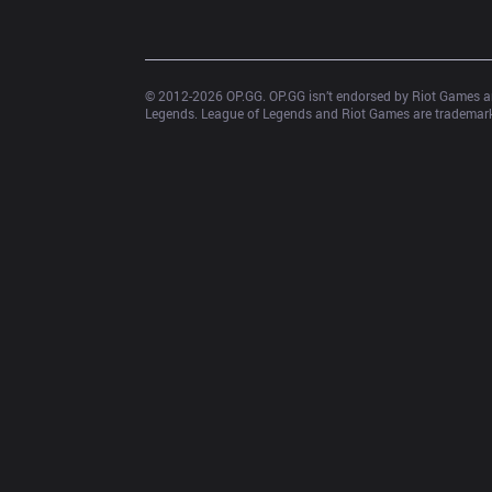
© 2012-
2026
 OP.GG. OP.GG isn’t endorsed by Riot Games an
Legends. League of Legends and Riot Games are trademarks