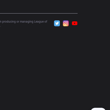
 in producing or managing League of 
.