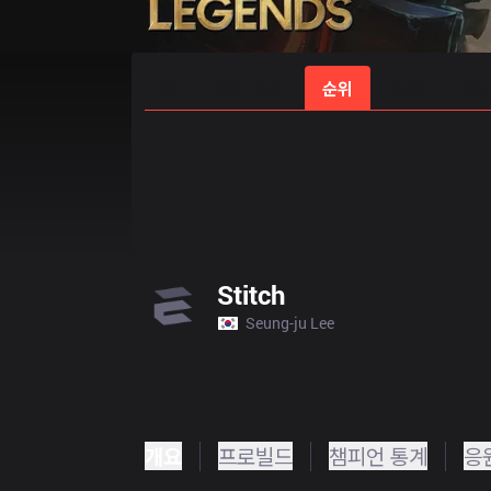
홈
경기 일정
순위
통계
승부
Stitch
Seung-ju Lee
개요
프로빌드
챔피언 통계
응