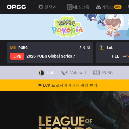
전적
데스크톱
게임즈
New
PUBG
8. 9. 일
LoL
2026 PUBG Global Series 7
HLE
LIVE
LoL
Valorant
PUBG
🌟 LCK 프로게이머에게 과외 받기!