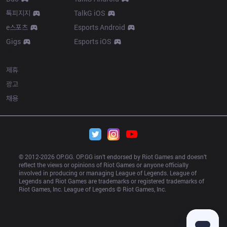
톡피지지
TalkG iOS
e스포츠
Esports Android
Gigs
Esports iOS
More
제휴
광고
채용
© 2012-
2026
 OP.GG. OP.GG isn’t endorsed by Riot Games and doesn’t 
reflect the views or opinions of Riot Games or anyone officially 
involved in producing or managing League of Legends. League of 
Legends and Riot Games are trademarks or registered trademarks of 
Riot Games, Inc. League of Legends © Riot Games, Inc.