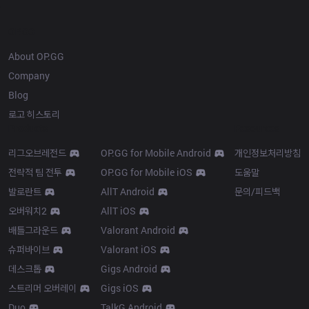
OP.GG
About OP.GG
Company
Blog
로고 히스토리
Products
Resources
리그오브레전드
OP.GG for Mobile Android
개인정보처리방침
전략적 팀 전투
OP.GG for Mobile iOS
도움말
발로란트
AllT Android
문의/피드백
오버워치2
AllT iOS
배틀그라운드
Valorant Android
슈퍼바이브
Valorant iOS
데스크톱
Gigs Android
스트리머 오버레이
Gigs iOS
Duo
TalkG Android