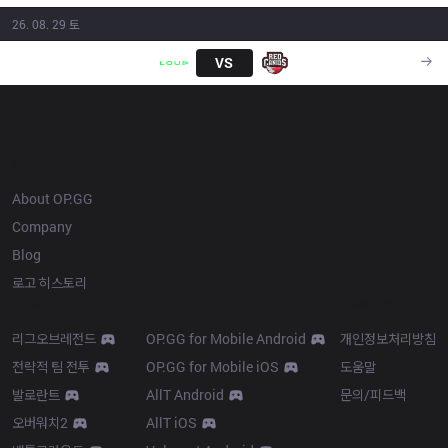
26. 08. 29 토
LLL
VS
RED
16:00
OP.GG
About OP.GG
Company
Blog
로고 히스토리
Products
Resources
리그오브레전드
OP.GG for Mobile Android
개인정보처리방침
전략적 팀 전투
OP.GG for Mobile iOS
도움말
발로란트
AllT Android
문의/피드백
오버워치2
AllT iOS