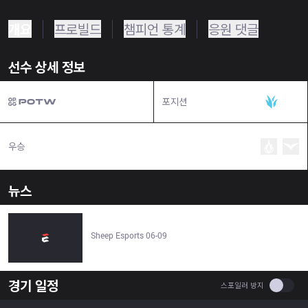
개요
프로빌드
챔피언 통계
응원 댓글
선수 상세 정보
포지션
정글
우승
뉴스
Fluxo W7M vs LOUD 0–2 | EWC 2026 - Sheep Esports
Sheep Esports 06-09
경기 일정
Use se
스포일러 방지