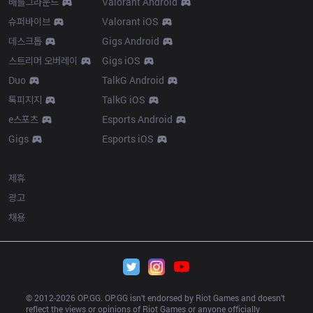
배틀그라운드
Valorant Android
슈퍼바이브
Valorant iOS
데스크톱
Gigs Android
스트리머 오버레이
Gigs iOS
Duo
TalkG Android
톡피지지
TalkG iOS
e스포츠
Esports Android
Gigs
Esports iOS
More
제휴
광고
채용
© 2012-
2026
 OP.GG. OP.GG isn’t endorsed by Riot Games and doesn’t 
reflect the views or opinions of Riot Games or anyone officially 