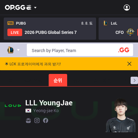
PUBG
8. 8. 토
LoL
2026 PUBG Global Series 7
CFO
LIVE
🌟 LCK 프로게이머에게 과외 받기!
홈
경기 일정
순위
통계
승부 예측
프로빌
LLL YoungJae
Yeong-jae Ko